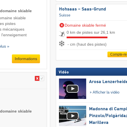
Hohsaas – Saas-Grund
 domaine skiable
Suisse
domaine skiable
des pistes
Domaine skiable fermé
s mécaniques
0 km de pistes sur 26,1 km
de l'enneigement
- cm (haut des pistes)
plus »
Compte-r
Informations
Vidéo
Arosa Lenzerheid
Afficher la vidéo
Madonna di Campig
 domaine skiable
Pinzolo/​Folgàrida/
Marilleva