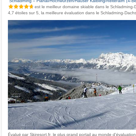
​
Schladming – Planai/​Hochwurzen/​Hauser Kaibling/​Reiteralm (4-B
est le meilleur domaine skiable dans le Schladming-D
4,7 étoiles sur 5, la meilleure évaluation dans le Schladming-Dachs
Évalué par Skiresort.fr, le plus grand portail au monde d'évaluations