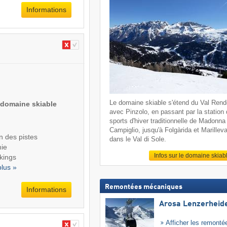
Informations
Le domaine skiable s'étend du Val Ren
 domaine skiable
avec Pinzolo, en passant par la station
sports d'hiver traditionnelle de Madonna 
Campiglio, jusqu'à Folgàrida et Marillev
n des pistes
dans le Val di Sole.
ie
Infos sur le domaine skiab
kings
plus »
Remontées mécaniques
Informations
Arosa Lenzerheid
Afficher les remonté