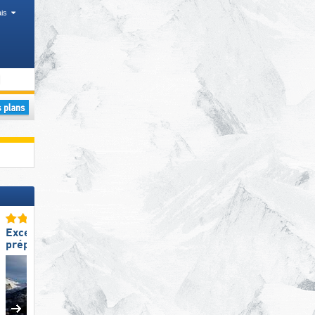
is
s
Vallées, Chaînes de montagnes
Excellente
Excellente
préparation des pistes
station de ski familiale