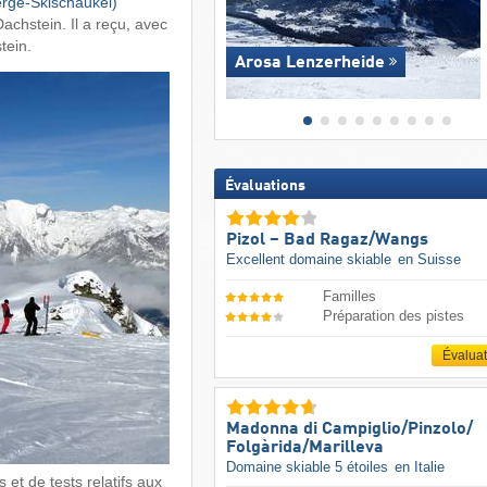
erge-Skischaukel)
achstein. Il a reçu, avec
tein.
Arosa Lenzerheide
Évaluations
Pizol – Bad Ragaz/​Wangs
Excellent domaine skiable
en Suisse
Familles
Préparation des pistes
Évalua
Madonna di Campiglio/​Pinzolo/​
Folgàrida/​Marilleva
Domaine skiable 5 étoiles
en Italie
 et de tests relatifs aux