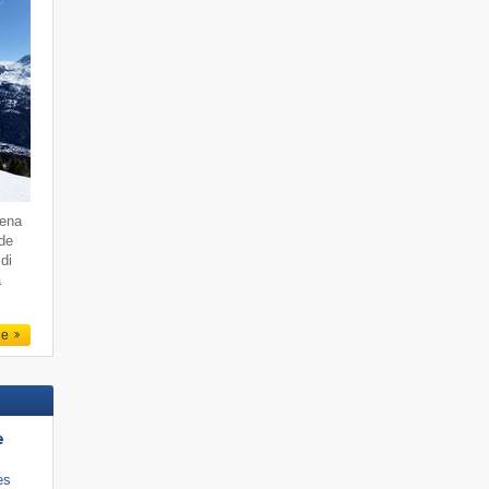
dena
 de
di
a
le
e
es