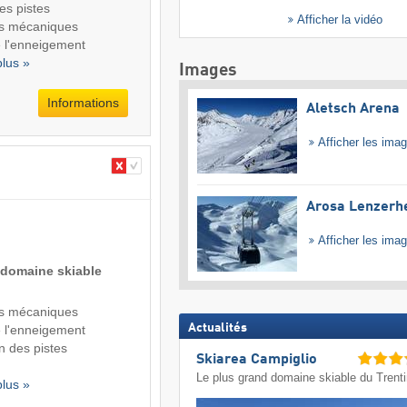
des pistes
Afficher la vidéo
s mécaniques
de l'enneigement
plus »
Images
Informations
Aletsch Arena
Afficher les ima
Arosa Lenzerh
Afficher les ima
 domaine skiable
s mécaniques
Actualités
de l'enneigement
n des pistes
Skiarea Campiglio
Le plus grand domaine skiable du Trent
plus »