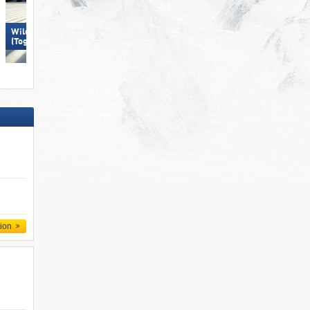
Wildhaus – Gamserrugg
(Toggenburg)
Pizol – Bad Ragaz/​Wangs
tion