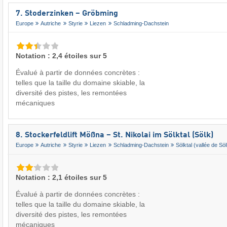
7. Stoderzinken – Gröbming
Europe
Autriche
Styrie
Liezen
Schladming-Dachstein
Notation : 2,4 étoiles sur 5
Évalué à partir de données concrètes :
telles que la taille du domaine skiable, la
diversité des pistes, les remontées
mécaniques
8. Stockerfeldlift Mößna – St. Nikolai im Sölktal (Sölk)
Europe
Autriche
Styrie
Liezen
Schladming-Dachstein
Sölktal (vallée de Sö
Notation : 2,1 étoiles sur 5
Évalué à partir de données concrètes :
telles que la taille du domaine skiable, la
diversité des pistes, les remontées
mécaniques