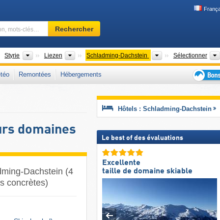
França
Domaine
Rechercher
skiable,
région,
mots-
ays
États fédérés (Bundesländer)
Districts
Régions touristique
Styrie
Liezen
Schladming-Dachstein
Sélectionner
clés…
téo
Remontées
Hébergements
Bons
plans
séjour
Hôtels : Schladming-Dachstein
au
ski
urs domaines
Le best of des évaluations
Excellente
adming-Dachstein (4
taille de domaine skiable
es concrètes)
n