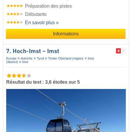
Préparation des pistes
Débutants
En savoir plus »
Informations
7. Hoch-Imst – Imst
Europe
Autriche
Tyrol
Tiroler Oberland (région)
Imst
(district)
Imst
Résultat du test : 3,6 étoiles sur 5