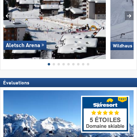
Aletsch Arena
Wildhaus –
Évaluations