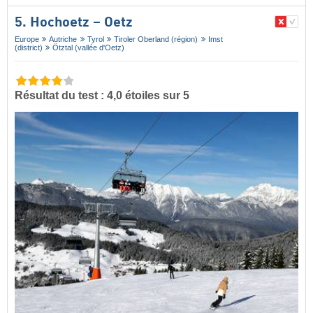
5. Hochoetz – Oetz
Europe
Autriche
Tyrol
Tiroler Oberland (région)
Imst
(district)
Ötztal (vallée d'Oetz)
Résultat du test : 4,0 étoiles sur 5