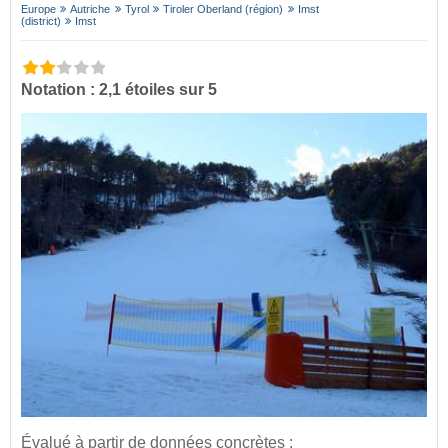
Europe
Autriche
Tyrol
Tiroler Oberland (région)
Imst
(district)
Imst
Notation : 2,1 étoiles sur 5
Évalué à partir de données concrètes :