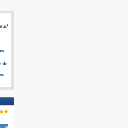
olo/​
ges
eide
ges