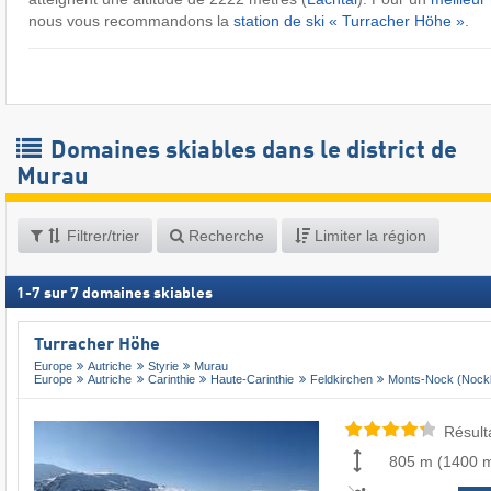
nous vous recommandons la
station de ski « Turracher Höhe »
.
Domaines skiables dans le district de
Murau
Filtrer/trier
Recherche
Limiter la région
1
-
7
sur
7
domaines skiables
Turracher Höhe
Europe
Autriche
Styrie
Murau
Europe
Autriche
Carinthie
Haute-Carinthie
Feldkirchen
Monts-Nock (Nock
Résult
805 m
(
1400 