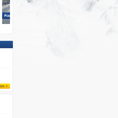
Wildhaus – Gamserrugg
Pizol – Bad Ragaz/​Wangs
(Toggenburg)
tion