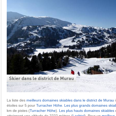
Skier dans le district de Murau
La liste des
meilleurs domaines skiables dans le district de Murau
i
étoiles sur 5 pour
Turracher Höhe
.
Les plus grands domaines skia
km de pistes (
Turracher Höhe
).
Les plus hauts domaines skiables
d
atteignent une altitude de 2222 mètres (
Lachtal
). Pour un
meilleur 