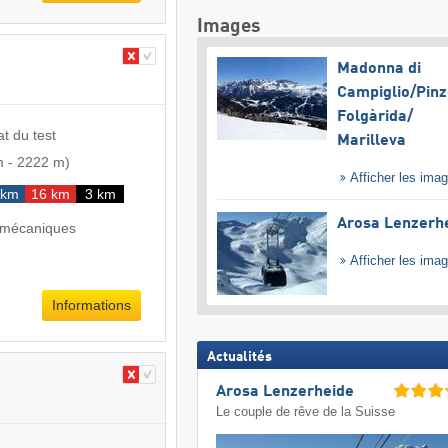
Images
Madonna di
Campiglio/​Pinz
Folgàrida/​
at du test
Marilleva
m
-
2222 m
)
Afficher les ima
 km
16 km
3 km
Arosa Lenzerh
 mécaniques
Afficher les ima
Informations
Actualités
Arosa Lenzerheide
Le couple de rêve de la Suisse