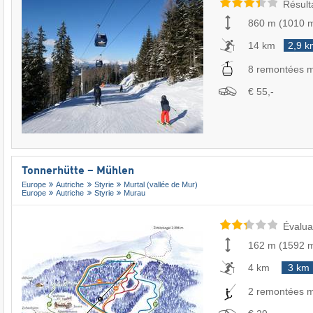
Résult
860 m
(
1010 
14 km
2,9 k
8 remontées 
€ 55,-
Tonnerhütte – Mühlen
Europe
Autriche
Styrie
Murtal (vallée de Mur)
Europe
Autriche
Styrie
Murau
Évalua
162 m
(
1592 
4 km
3 km
2 remontées 