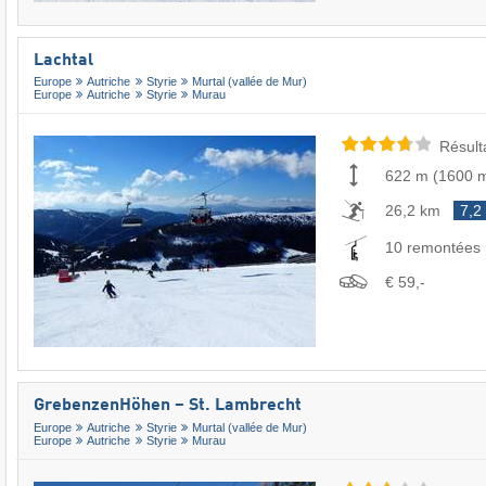
Lachtal
Europe
Autriche
Styrie
Murtal (vallée de Mur)
Europe
Autriche
Styrie
Murau
Résult
622 m
(
1600 
26,2 km
7,2
10 remontées
€ 59,-
GrebenzenHöhen – St. Lambrecht
Europe
Autriche
Styrie
Murtal (vallée de Mur)
Europe
Autriche
Styrie
Murau