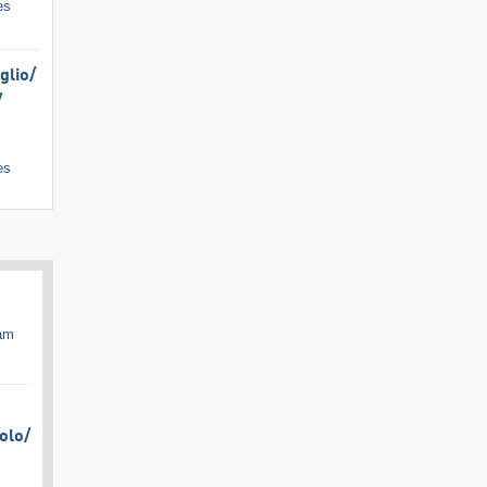
es
lio/​
​
es
cam
olo/​