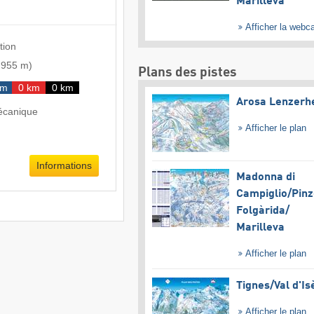
Marilleva
Afficher la web
tion
-
955 m
)
Plans des pistes
km
0 km
0 km
Arosa Lenzerh
écanique
Afficher le plan
Informations
Madonna di
Campiglio/​Pinz
Folgàrida/​
Marilleva
Afficher le plan
Tignes/​Val d'Is
Afficher le plan