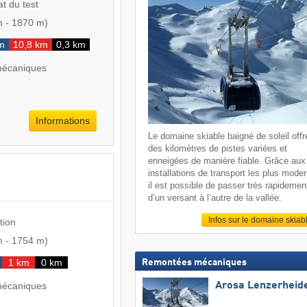
at du test
m
-
1870 m
)
m
10,8 km
0,3 km
mécaniques
Informations
Le domaine skiable baigné de soleil offr
des kilomètres de pistes variées et
enneigées de manière fiable. Grâce aux
installations de transport les plus mode
il est possible de passer très rapidemen
d’un versant à l’autre de la vallée.
Infos sur le domaine skiab
tion
m
-
1754 m
)
1 km
0 km
Remontées mécaniques
Arosa Lenzerheid
mécaniques