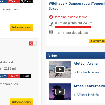
5 km
25 km
3,2 km
Wildhaus – Gamserrugg (Toggen
Suisse
 mécaniques
Domaine skiable fermé
0 km de pistes sur 23 km
Informations
- cm (haut des pistes)
Compte-r
Vidéo
at du test
Aletsch Arena
m
-
2118 m
)
Afficher la vidéo
5 km
16 km
9 km
 mécaniques
Arosa Lenzerheid
Afficher la vidéo
Informations