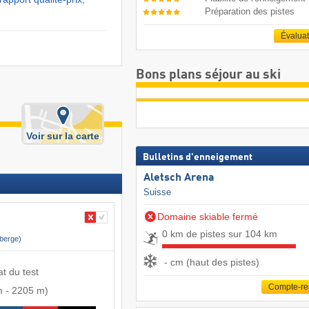
Préparation des pistes
Évalua
Bons plans séjour au ski
Voir sur la carte
Bulletins d'enneigement
Aletsch Arena
Suisse
Domaine skiable fermé
0 km de pistes sur 104 km
berge)
- cm (haut des pistes)
at du test
Compte-r
m
-
2205 m
)