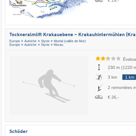
€ 29,-
Tockneralmlift Krakauebene – Krakauhintermühlen (Kra
Europe
Autriche
Styrie
Murtal (vallée de Mur)
Europe
Autriche
Styrie
Murau
Évalua
230 m
(
1220 
3 km
1 km
2 remontées 
€ 26,-
Schöder