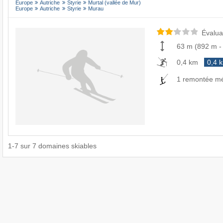
Europe
Autriche
Styrie
Murtal (vallée de Mur)
Europe
Autriche
Styrie
Murau
Évalua
63 m
(
892 m
0,4 km
0,4 
1 remontée m
1
-
7
sur
7
domaines skiables