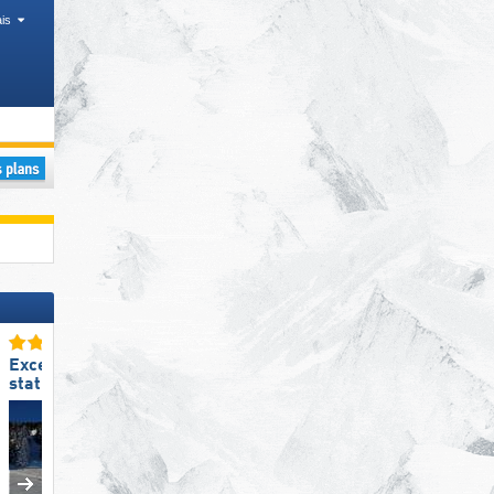
is
Vallée
Excellente
Excellente
station de ski familiale
amabilité du personnel