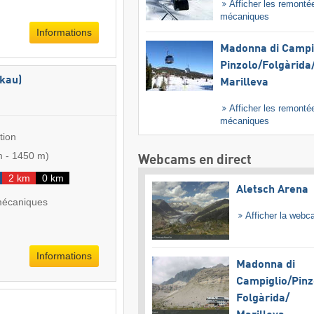
Afficher les remonté
mécaniques
Informations
Madonna di Campig
Pinzolo/​Folgàrida/
kau)
Marilleva
Afficher les remonté
mécaniques
tion
m
-
1450 m
)
Webcams en direct
2 km
0 km
Aletsch Arena
mécaniques
Afficher la web
Informations
Madonna di
Campiglio/​Pinz
Folgàrida/​