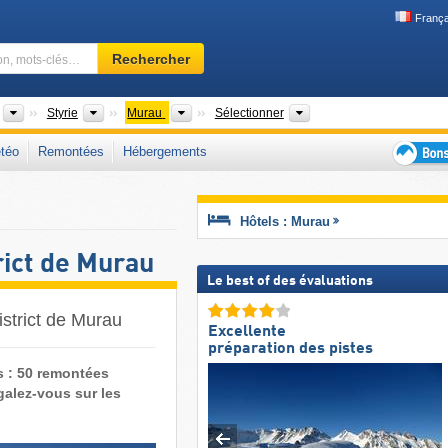
França
Domaine
Rechercher
skiable,
région,
mots-
Pays
États fédérés (Bundesländer)
Districts
Chaînes de montagnes, 
Styrie
Murau
Sélectionner
clés…
téo
Remontées
Hébergements
Bons
plans
séjour
Hôtels : Murau
au
ski
rict de Murau
Le best of des évaluations
strict de Murau
Excellente
préparation des pistes
es : 50 remontées
alez-vous sur les