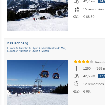
42,7 km
14,
15 remontées
€ 68,50
Kreischberg
Europe
Autriche
Styrie
Murtal (vallée de Mur)
Europe
Autriche
Styrie
Murau
Résult
1250 m
(
868 
42,5 km
17,
12 remontées
€ 68,-