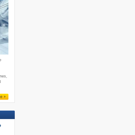
e
rnes,
t
le
e