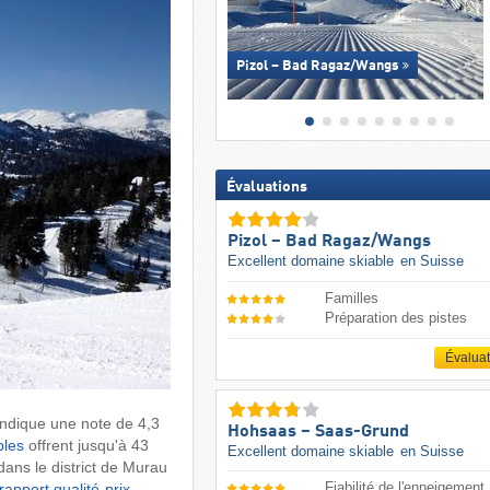
Pizol – Bad Ragaz/​Wangs
Évaluations
Pizol – Bad Ragaz/​Wangs
Excellent domaine skiable
en Suisse
Familles
Préparation des pistes
Évalua
ndique une note de 4,3
Hohsaas – Saas-Grund
bles
offrent jusqu'à 43
Excellent domaine skiable
en Suisse
ans le district de Murau
Fiabilité de l'enneigement
rapport qualité-prix
,