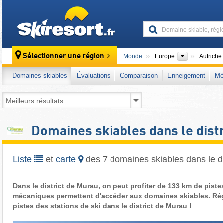
skiresort
Continents
Sélectionner une région
Monde
Europe
Autriche
Domaines skiables
Évaluations
Comparaison
Enneigement
Mé
Domaines skiables dans le dist
Liste
et
carte
des 7 domaines skiables dans le di
Dans le district de Murau, on peut profiter de 133 km de pist
mécaniques permettent d'accéder aux domaines skiables. Rég
pistes des stations de ski dans le district de Murau !