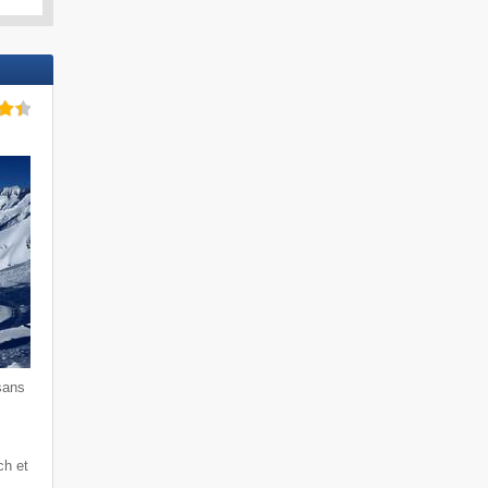
sans
ch et