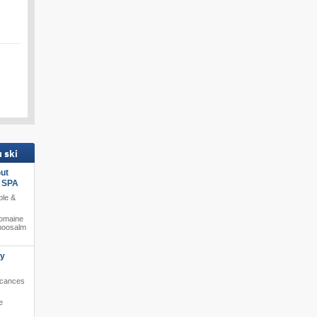
 ski
ut
s SPA
ble &
domaine
lmoosalm
ly
Vacances
e