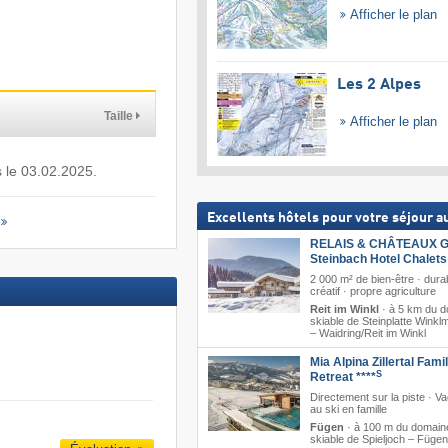
Afficher le plan
Les 2 Alpes
Taille
Afficher le plan
s le 03.02.2025.
Excellents hôtels pour votre séjour au
RELAIS & CHÂTEAUX G
Steinbach Hotel Chalet
2 000 m² de bien-être · dura
créatif · propre agriculture
Reit im Winkl
·
à 5 km du 
skiable de Steinplatte Wink
– Waidring/​Reit im Winkl
Mia Alpina Zillertal Fami
S
Retreat ****
Directement sur la piste · 
au ski en famille
Fügen
·
à 100 m du domain
skiable de Spieljoch – Fügen