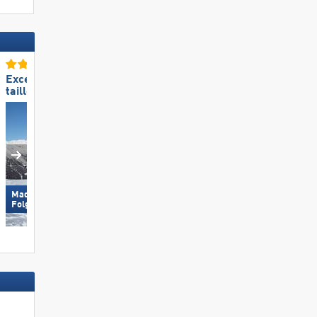
Excellente
Excellente
taille de domaine skiable
taille de domaine skiable
Madonna di Campiglio/​Pinzolo/​
Arosa Lenzerheide
Folgàrida/​Marilleva