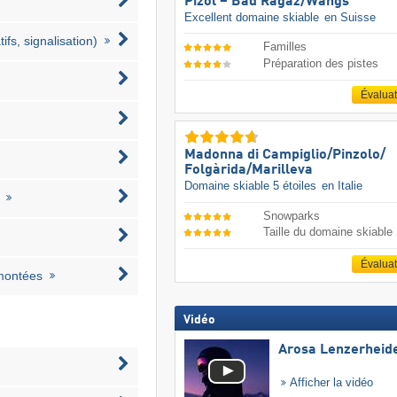
Pizol – Bad Ragaz/​Wangs
Excellent domaine skiable
en Suisse
ifs, signalisation)
Familles
Préparation des pistes
Évalua
Madonna di Campiglio/​Pinzolo/​
Folgàrida/​Marilleva
Domaine skiable 5 étoiles
en Italie
Snowparks
Taille du domaine skiable
Évalua
emontées
Vidéo
Arosa Lenzerheid
Afficher la vidéo