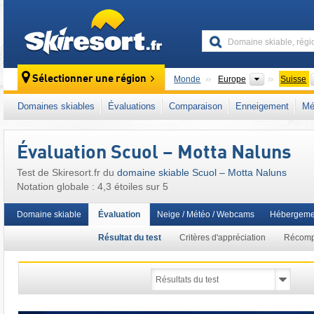
skiresort
Continents
Sélectionner une région
Monde
Europe
Suisse
Ce domaine skiable se situe aussi dans :
Ba
Domaines skiables
Évaluations
Comparaison
Enneigement
Mé
Suisse allemande
,
Alpes suisses
,
Alpes ori
Évaluation Scuol – Motta Naluns
Test de Skiresort.fr du
domaine skiable Scuol – Motta Naluns
Notation globale : 4,3 étoiles sur 5
Domaine skiable
Évaluation
Neige / Météo / Webcams
Hébergeme
Résultat du test
Critères d'appréciation
Récom