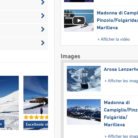
Madonna di Campig
Pinzolo/​Folgàrida/
Marilleva
Afficher la vidéo
Images
Arosa Lenzerh
Afficher les ima
Madonna di
Campiglio/​Pinz
Folgàrida/​
»
Excellent snowp
Marilleva
Excellente
station de ski familiale »
Afficher les ima