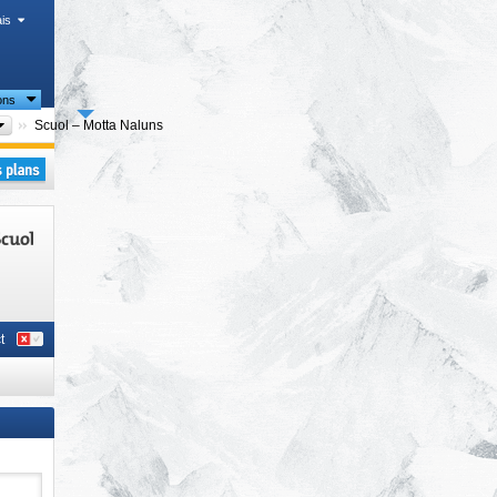
is
ons
Régions touristiques
Scuol – Motta Naluns
t