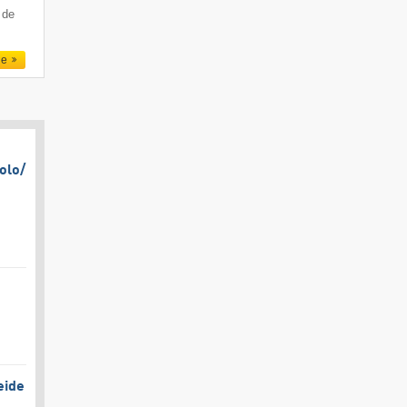
 de
le
olo/​
eide