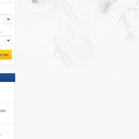
.
rcher
prix