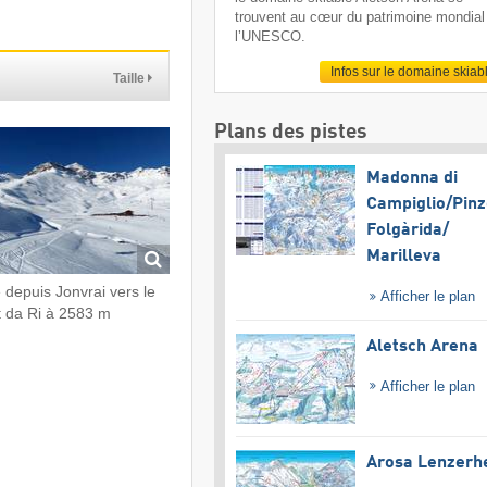
trouvent au cœur du patrimoine mondial
l’UNESCO.
Infos sur le domaine skiab
Taille
Plans des pistes
Madonna di
Campiglio/​Pinz
Folgàrida/​
Marilleva
 depuis Jonvrai vers le
Afficher le plan
 da Ri à 2583 m
Aletsch Arena
Afficher le plan
Arosa Lenzerh