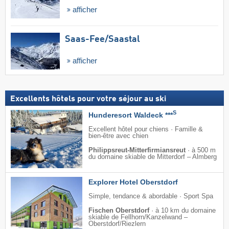
afficher
Saas-Fee/​Saastal
afficher
Excellents hôtels pour votre séjour au ski
S
Hunderesort Waldeck ***
Excellent hôtel pour chiens · Famille &
bien-être avec chien
Philippsreut-Mitterfirmiansreut
·
à 500 m
du domaine skiable de Mitterdorf – Almberg
Explorer Hotel Oberstdorf
Simple, tendance & abordable · Sport Spa
Fischen Oberstdorf
·
à 10 km du domaine
skiable de Fellhorn/​Kanzelwand –
Oberstdorf/​Riezlern