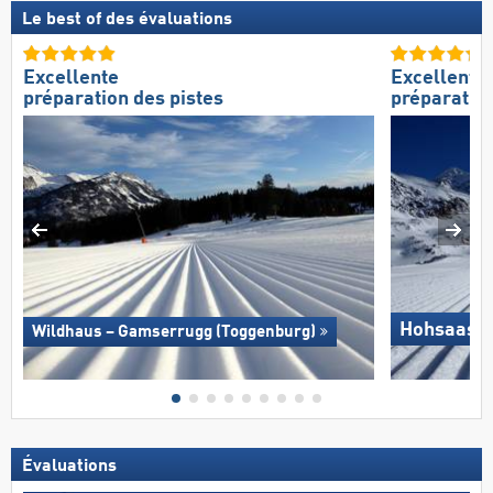
Le best of des évaluations
Excellente
Excellente
préparation des pistes
préparation
Hohsaas –
Wildhaus – Gamserrugg (Toggenburg)
Évaluations