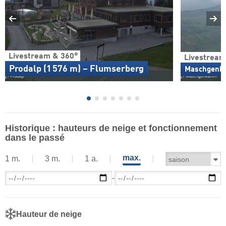
Livestream & 360°
Livestream
Prodalp (1 576 m) – Flumserberg
Maschgenka
Historique : hauteurs de neige et fonctionnement
dans le passé
max.
1 m.
3 m.
1 a.
-
Hauteur de neige