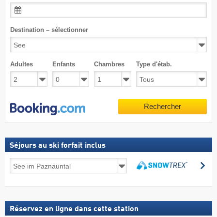
Destination – sélectionner
Adultes
Enfants
Chambres
Type d'étab.
Rechercher
Séjours au ski forfait inclus
Séjours
Re
au
Rechercher
ski
forfait
inclus
Réservez en ligne dans cette station