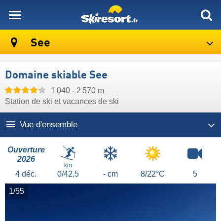
skiresort
See
Domaine skiable See
1 040 - 2 570 m
Station de ski et vacances de ski
Vue d'ensemble
Ouverture
2026
km
4
déc.
0/42,5
- cm
8/22°C
5
1/55