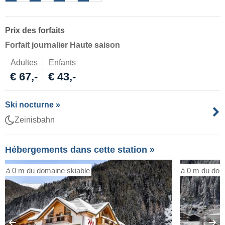
Prix des forfaits
Forfait journalier Haute saison
Adultes
Enfants
€ 67,-
€ 43,-
Ski nocturne »
Zeinisbahn
Hébergements dans cette station »
à 0 m du domaine skiable
à 0 m du dom