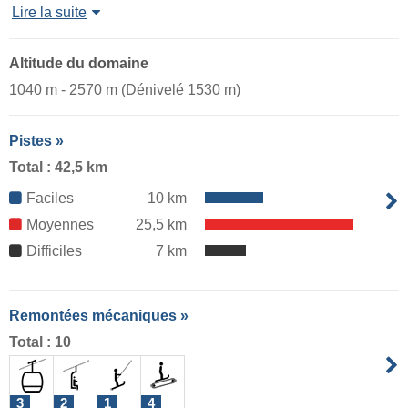
Lire la suite
Altitude du domaine
1040 m - 2570 m (Dénivelé 1530 m)
Pistes »
Total : 42,5 km
Faciles
10 km
Moyennes
25,5 km
Difficiles
7 km
Remontées mécaniques »
Total : 10
3
2
1
4