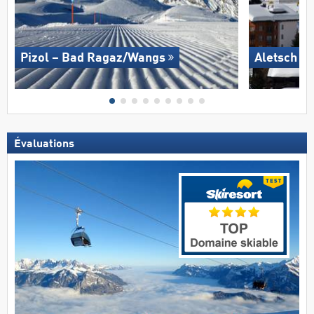
Pizol – Bad Ragaz/​Wangs
Aletsch A
Évaluations