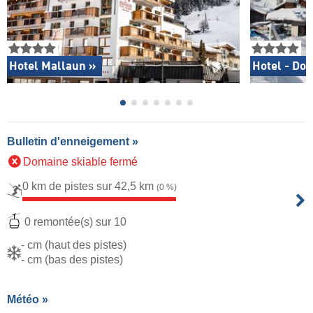
Hotel Mallaun »
Hotel - Dor
Bulletin d'enneigement »
Domaine skiable fermé
0 km de pistes sur 42,5 km
(0 %)
0 remontée(s) sur 10
- cm (haut des pistes)
- cm (bas des pistes)
Météo »