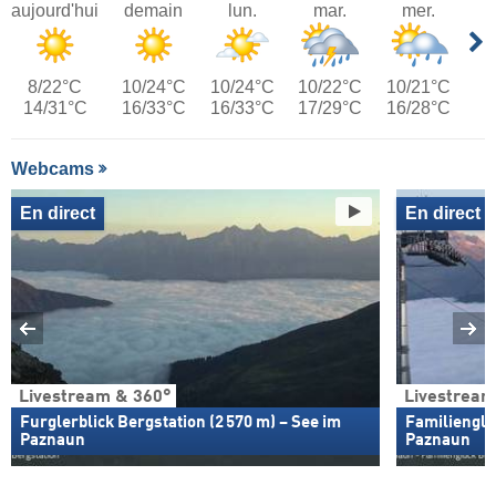
aujourd'hui
demain
lun.
mar.
mer.
8/22°C
10/24°C
10/24°C
10/22°C
10/21°C
14/31°C
16/33°C
16/33°C
17/29°C
16/28°C
Webcams
En direct
En direct
Livestream & 360°
Livestream
Furglerblick Bergstation (2 570 m) – See im
Familienglü
Paznaun
Paznaun