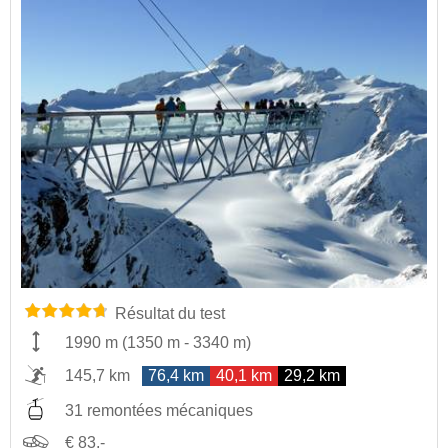
Résultat du test
1990 m
(
1350 m
-
3340 m
)
145,7 km
76,4 km
40,1 km
29,2 km
31 remontées mécaniques
€ 83,-