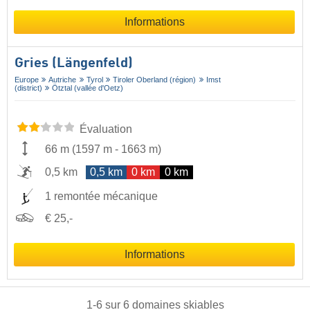
Informations
Gries (Längenfeld)
Europe
Autriche
Tyrol
Tiroler Oberland (région)
Imst
(district)
Ötztal (vallée d'Oetz)
Évaluation
66 m
(
1597 m
-
1663 m
)
0,5 km
0,5 km
0 km
0 km
1 remontée mécanique
€ 25,-
Informations
1
-
6
sur
6
domaines skiables