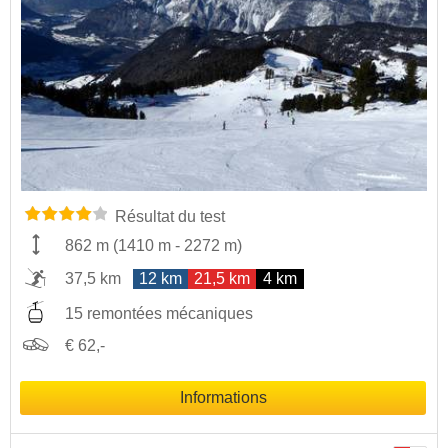
Résultat du test
862 m
(
1410 m
-
2272 m
)
37,5 km
12 km
21,5 km
4 km
15 remontées mécaniques
€ 62,-
Informations