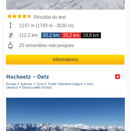
Résultat du test
1237 m
(
1793 m
-
3030 m
)
112,2 km
60,2 km
33,2 km
18,8 km
25 remontées mécaniques
Informations
Hochoetz – Oetz
Europe
Autriche
Tyrol
Tiroler Oberland (région)
Imst
(district)
Ötztal (vallée d'Oetz)