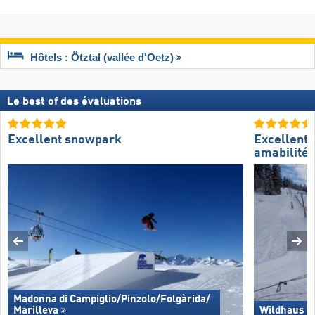
Hôtels : Ötztal (vallée d'Oetz)
Le best of des évaluations
Excellent snowpark
Excellente
amabilité 
Madonna di Campiglio/​Pinzolo/​Folgàrida/​
Marilleva
Wildhaus –