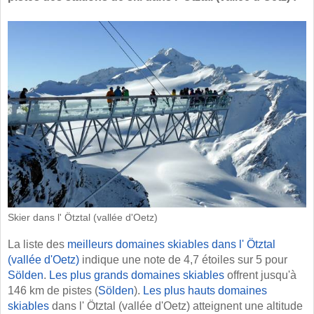
Skier dans l' Ötztal (vallée d'Oetz)
La liste des
meilleurs domaines skiables dans l' Ötztal
(vallée d'Oetz)
indique une note de 4,7 étoiles sur 5 pour
Sölden
.
Les plus grands domaines skiables
offrent jusqu'à
146 km de pistes (
Sölden
).
Les plus hauts domaines
skiables
dans l' Ötztal (vallée d'Oetz) atteignent une altitude