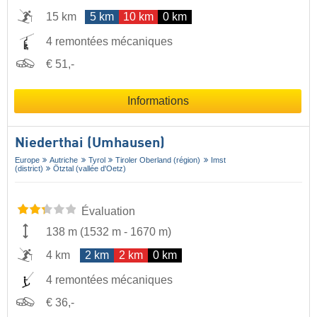
15 km
5 km
10 km
0 km
4 remontées mécaniques
€ 51,-
Informations
Niederthai (Umhausen)
Europe
Autriche
Tyrol
Tiroler Oberland (région)
Imst
(district)
Ötztal (vallée d'Oetz)
Évaluation
138 m
(
1532 m
-
1670 m
)
4 km
2 km
2 km
0 km
4 remontées mécaniques
€ 36,-