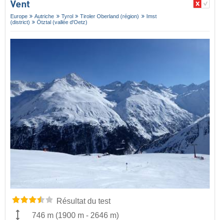
Vent
Europe
Autriche
Tyrol
Tiroler Oberland (région)
Imst
(district)
Ötztal (vallée d'Oetz)
Résultat du test
746 m
(
1900 m
-
2646 m
)