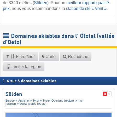
de 3340 mètres (
Sölden
). Pour un
meilleur rapport qualité-
prix
, nous vous recommandons la
station de ski « Vent »
.
Domaines skiables dans l' Ötztal (vallée
d'Oetz)
Filtrer/trier
Carte
Recherche
Limiter la région
1
-
6
sur
6
domaines skiables
Sölden
Europe
Autriche
Tyrol
Tiroler Oberland (région)
Imst
(district)
Ötztal (vallée d'Oetz)