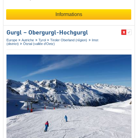
Informations
Gurgl – Obergurgl-Hochgurgl
Europe
Autriche
Tyrol
Tiroler Oberland (région)
Imst
(district)
Ötztal (vallée d'Oetz)