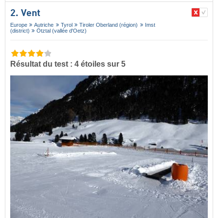
2. Vent
Europe
Autriche
Tyrol
Tiroler Oberland (région)
Imst
(district)
Ötztal (vallée d'Oetz)
Résultat du test : 4 étoiles sur 5