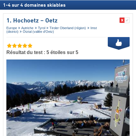
1
-
4
sur
4
domaines skiables
1. Hochoetz – Oetz
Europe
Autriche
Tyrol
Tiroler Oberland (région)
Imst
(district)
Ötztal (vallée d'Oetz)
Résultat du test : 5 étoiles sur 5