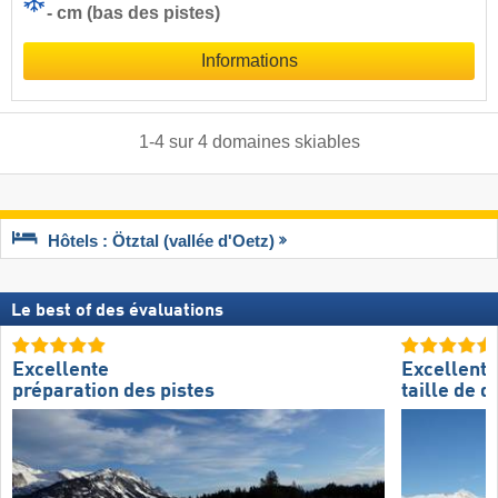
- cm (bas des pistes)
Informations
1
-
4
sur
4
domaines skiables
Hôtels : Ötztal (vallée d'Oetz)
Le best of des évaluations
Excellente
Excellente
préparation des pistes
taille de 