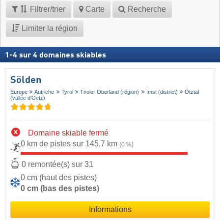
Filtrer/trier
Carte
Recherche
Limiter la région
1
-
4
sur
4
domaines skiables
Sölden
Europe
Autriche
Tyrol
Tiroler Oberland (région)
Imst (district)
Ötztal
(vallée d'Oetz)
Domaine skiable fermé
0 km de pistes sur 145,7 km
(0 %)
0 remontée(s) sur 31
0 cm (haut des pistes)
0 cm (bas des pistes)
Informations