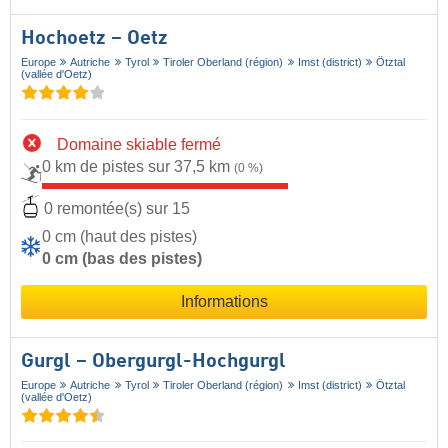
Hochoetz – Oetz
Europe
Autriche
Tyrol
Tiroler Oberland (région)
Imst (district)
Ötztal
(vallée d'Oetz)
Domaine skiable fermé
0 km de pistes sur 37,5 km
(0 %)
0 remontée(s) sur 15
0 cm (haut des pistes)
0 cm (bas des pistes)
Informations
Gurgl – Obergurgl-Hochgurgl
Europe
Autriche
Tyrol
Tiroler Oberland (région)
Imst (district)
Ötztal
(vallée d'Oetz)