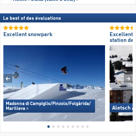
Le best of des évaluations
Excellent snowpark
Excellente
station de 
Madonna di Campiglio/​Pinzolo/​Folgàrida/​
Aletsch A
Marilleva