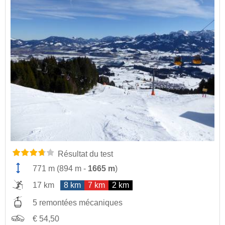
Résultat du test
771 m
(
894 m
-
1665 m
)
17 km
8 km
7 km
2 km
5 remontées mécaniques
€ 54,50