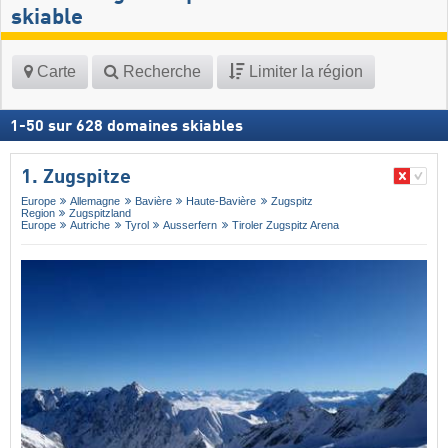
skiable
Carte
Recherche
Limiter la région
1
-
50
sur
628
domaines skiables
1. Zugspitze
Europe
Allemagne
Bavière
Haute-Bavière
Zugspitz
Region
Zugspitzland
Europe
Autriche
Tyrol
Ausserfern
Tiroler Zugspitz Arena