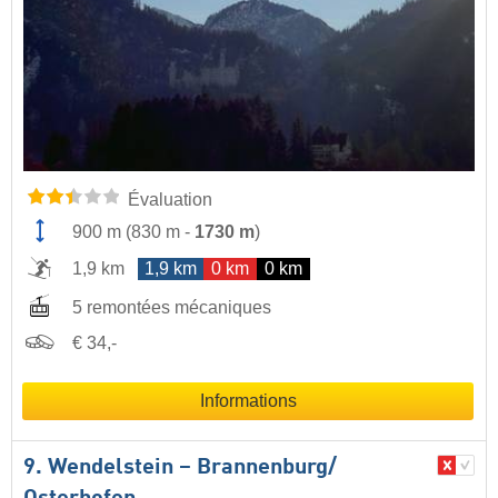
Évaluation
900 m
(
830 m
-
1730 m
)
1,9 km
1,9 km
0 km
0 km
5 remontées mécaniques
€ 34,-
Informations
9. Wendelstein – Brannenburg/​