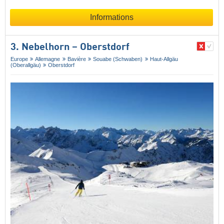
Informations
3. Nebelhorn – Oberstdorf
Europe
Allemagne
Bavière
Souabe (Schwaben)
Haut-Allgäu
(Oberallgäu)
Oberstdorf