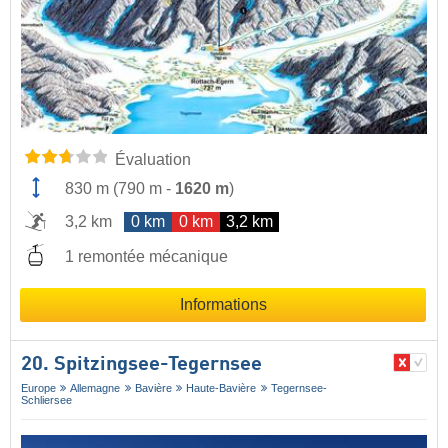
Évaluation
830 m
(
790 m
-
1620 m
)
3,2 km
0 km
0 km
3,2 km
1 remontée mécanique
Informations
20. Spitzingsee-Tegernsee
Europe
Allemagne
Bavière
Haute-Bavière
Tegernsee-
Schliersee