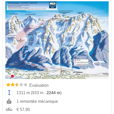
Évaluation
1311 m
(
933 m
-
2244 m
)
1 remontée mécanique
€ 57,90