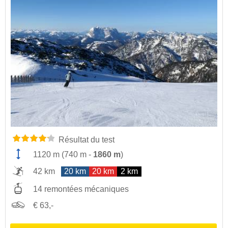
Résultat du test
1120 m
(
740 m
-
1860 m
)
42 km
20 km
20 km
2 km
14 remontées mécaniques
€ 63,-