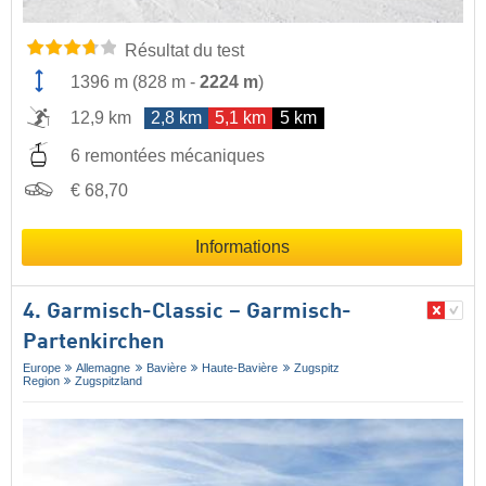
Résultat du test
1396 m
(
828 m
-
2224 m
)
12,9 km
2,8 km
5,1 km
5 km
6 remontées mécaniques
€ 68,70
Informations
4. Garmisch-Classic – Garmisch-
Partenkirchen
Europe
Allemagne
Bavière
Haute-Bavière
Zugspitz
Region
Zugspitzland