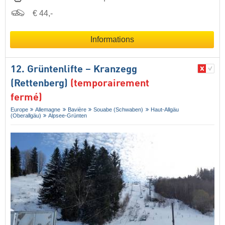
€ 44,-
Informations
12. Grüntenlifte – Kranzegg
(Rettenberg)
(temporairement
fermé)
Europe
Allemagne
Bavière
Souabe (Schwaben)
Haut-Allgäu
(Oberallgäu)
Alpsee-Grünten