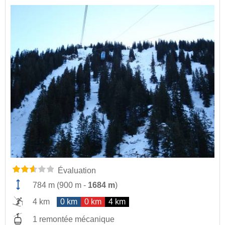
Évaluation
784 m
(
900 m
-
1684 m
)
4 km
0 km
0 km
4 km
1 remontée mécanique