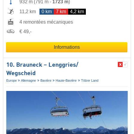
932 m
(
791 m
-
1723 m
)
11,2 km
0 km
7 km
4,2 km
4 remontées mécaniques
€ 49,-
Informations
10. Brauneck – Lenggries/​
Wegscheid
Europe
Allemagne
Bavière
Haute-Bavière
Tölzer Land