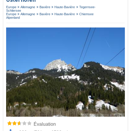
Osterhofen
Europe
Allemagne
Bavière
Haute-Bavière
Tegernsee-
Schliersee
Europe
Allemagne
Bavière
Haute-Bavière
Chiemsee
Alpenland
Évaluation