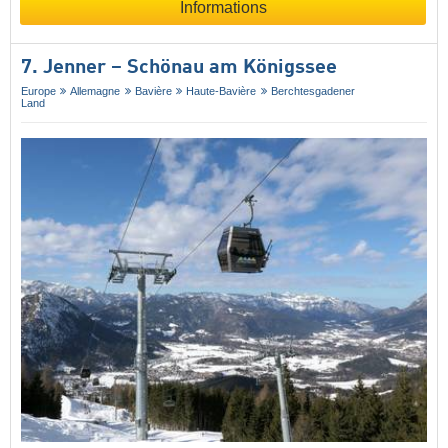
Informations
7. Jenner – Schönau am Königssee
Europe
Allemagne
Bavière
Haute-Bavière
Berchtesgadener
Land