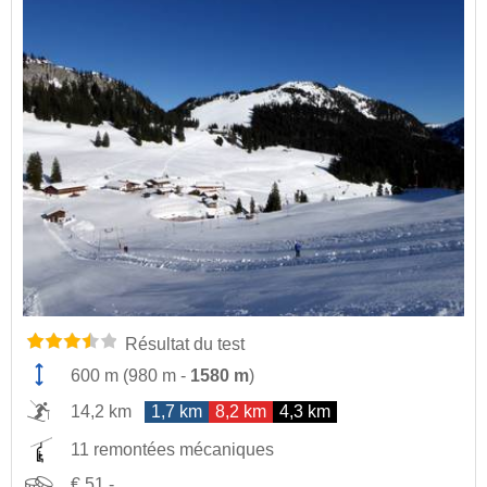
Résultat du test
600 m
(
980 m
-
1580 m
)
14,2 km
1,7 km
8,2 km
4,3 km
11 remontées mécaniques
€ 51,-