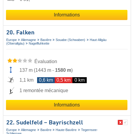
Informations
20. Falken
Europe
Allemagne
Bavière
Souabe (Schwaben)
Haut-Allgäu
(Oberallgäu)
Nagelfluhkette
Évaluation
137 m
(
1443 m
-
1580 m
)
1,1 km
0,6 km
0,5 km
0 km
1 remontée mécanique
Informations
22. Sudelfeld – Bayrischzell
Europe
Allemagne
Bavière
Haute-Bavière
Tegernsee-
Schliersee