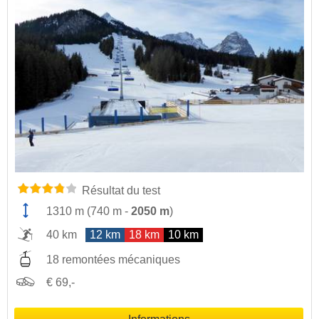
Résultat du test
1310 m
(
740 m
-
2050 m
)
40 km
12 km
18 km
10 km
18 remontées mécaniques
€ 69,-