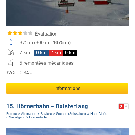
Évaluation
875 m
(
800 m
-
1675 m
)
7 km
0 km
7 km
0 km
5 remontées mécaniques
€ 34,-
Informations
15. Hörnerbahn – Bolsterlang
Europe
Allemagne
Bavière
Souabe (Schwaben)
Haut-Allgäu
(Oberallgäu)
Hörnerdörfer