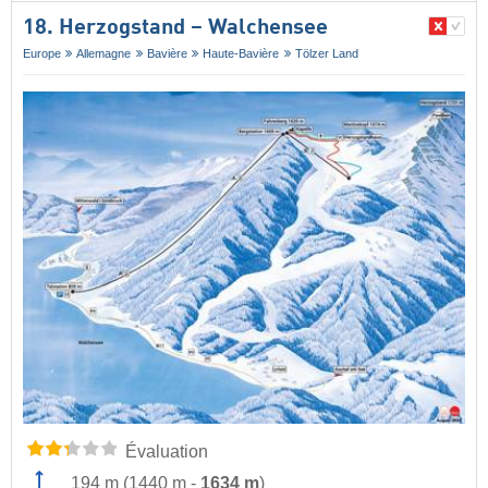
18. Herzogstand – Walchensee
Europe
Allemagne
Bavière
Haute-Bavière
Tölzer Land
Évaluation
194 m
(
1440 m
-
1634 m
)