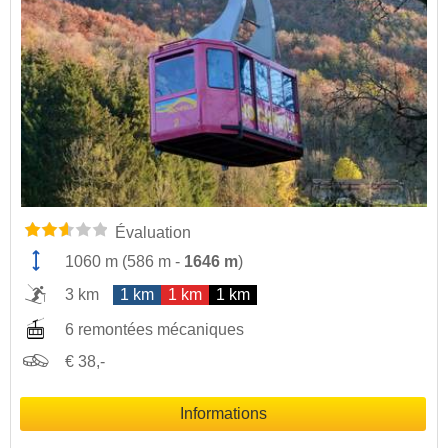
Évaluation
1060 m
(
586 m
-
1646 m
)
3 km
1 km
1 km
1 km
6 remontées mécaniques
€ 38,-
Informations