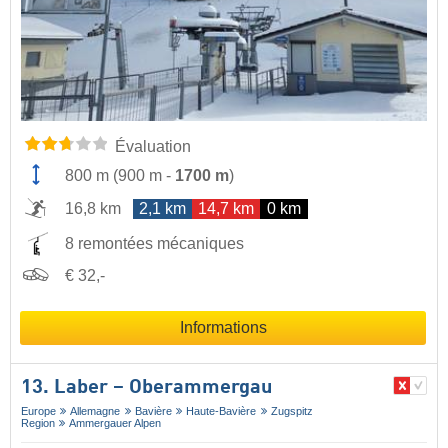
Évaluation
800 m
(
900 m
-
1700 m
)
16,8 km
2,1 km
14,7 km
0 km
8 remontées mécaniques
€ 32,-
Informations
13. Laber – Oberammergau
Europe
Allemagne
Bavière
Haute-Bavière
Zugspitz
Region
Ammergauer Alpen