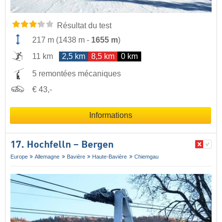
Résultat du test
217 m
(
1438 m
-
1655 m
)
11 km
2,5 km
8,5 km
0 km
5 remontées mécaniques
€ 43,-
Informations
17. Hochfelln – Bergen
Europe
Allemagne
Bavière
Haute-Bavière
Chiemgau