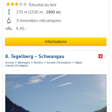
Résultat du test
270 m
(
1530 m
-
1800 m
)
3 remontées mécaniques
€ 45,-
Informations
8. Tegelberg – Schwangau
Europe
Allemagne
Bavière
Souabe (Schwaben)
Allgäu
oriental (Ostallgäu)