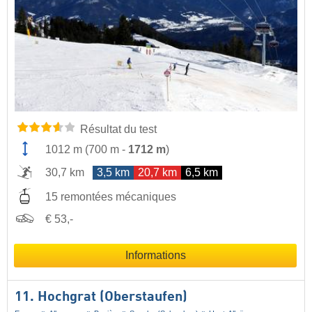
Résultat du test
1012 m
(
700 m
-
1712 m
)
30,7 km
3,5 km
20,7 km
6,5 km
15 remontées mécaniques
€ 53,-
Informations
11. Hochgrat (Oberstaufen)