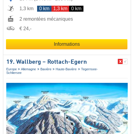
1,3 km
0 km
1,3 km
0 km
2 remontées mécaniques
€ 24,-
Informations
19. Wallberg – Rottach-Egern
Europe
Allemagne
Bavière
Haute-Bavière
Tegernsee-
Schliersee