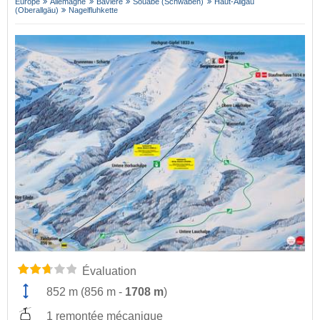
Europe
Allemagne
Bavière
Souabe (Schwaben)
Haut-Allgäu
(Oberallgäu)
Nagelfluhkette
Évaluation
852 m
(
856 m
-
1708 m
)
1 remontée mécanique