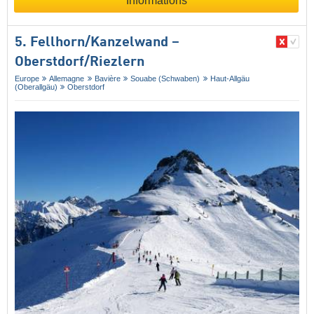
Informations
5. Fellhorn/​Kanzelwand –
Oberstdorf/​Riezlern
Europe
Allemagne
Bavière
Souabe (Schwaben)
Haut-Allgäu
(Oberallgäu)
Oberstdorf