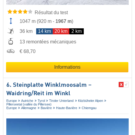
Résultat du test
1047 m
(
920 m
-
1967 m
)
36 km
14 km
20 km
2 km
13 remontées mécaniques
€ 68,70
Informations
6. Steinplatte Winklmoosalm –
Waidring/​Reit im Winkl
Europe
Autriche
Tyrol
Tiroler Unterland
Kitzbüheler Alpen
Pillerseetal (vallée du Pillersee)
Europe
Allemagne
Bavière
Haute-Bavière
Chiemgau