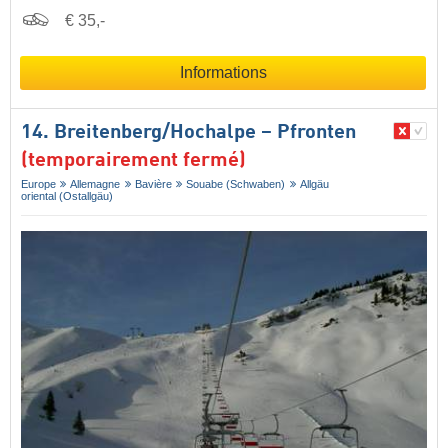
€ 35,-
Informations
14. Breitenberg/​Hochalpe – Pfronten
(temporairement fermé)
Europe
Allemagne
Bavière
Souabe (Schwaben)
Allgäu
oriental (Ostallgäu)