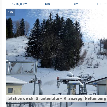
0/16,8
km
0/8
- cm
10/22
1/6
Station de ski Grüntenlifte – Kranzegg (Rettenberg