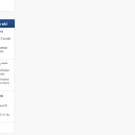
nant »
 ski
S
*
 Famille
sreut
·
 de
 ****
ôtelier
rain
omaine
rchen/​
za
ortif ·
 0 m du