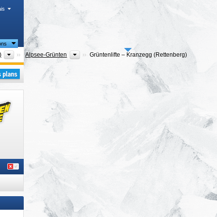
is
ons
Arrondissements (Landkreise)
Régions touristiques
)
Alpsee-Grünten
Grüntenlifte – Kranzegg (Rettenberg)