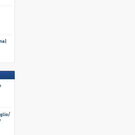
na)
e
lio/​
​