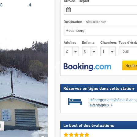
Arrivée – Départ
°C
4
Destination – sélectionner
Adultes
Enfants
Chambres
Type d'étab
Reche
Réservez en ligne dans cette station
Hébergements/hôtels à des 
avantageux
)
Le best of des évaluations