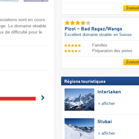
Évalua
ociations sont en cours
iège. Le domaine skiable
Pizol – Bad Ragaz/​Wangs
x de difficulté pour le
Excellent domaine skiable
en Suisse
Familles
Préparation des pistes
Évalua
Régions touristiques
Interlaken
afficher
Stubai
afficher