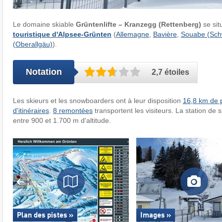
Le domaine skiable
Grüntenlifte – Kranzegg (Rettenberg)
se sit
touristique d'Alpsee-Grünten
(
Allemagne
,
Bavière
,
Souabe (Sc
(Oberallgäu)
).
Notation
2,7 étoiles
Les skieurs et les snowboarders ont à leur disposition
16,8 km de p
d'itinéraires
.
8 remontées
transportent les visiteurs. La station de s
entre 900 et 1.700 m d'altitude.
Plan des pistes »
Images »