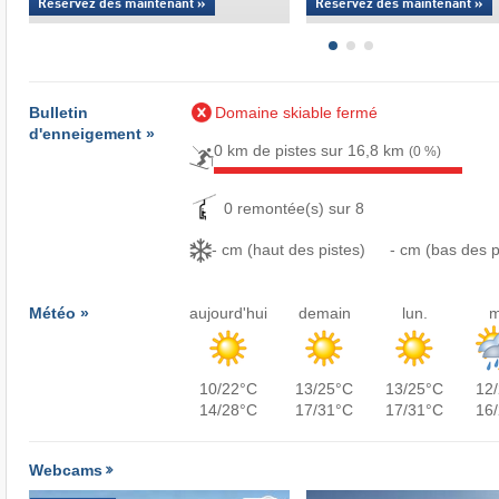
Réservez dès maintenant »
Réservez dès maintenant »
Bulletin
Domaine skiable fermé
d'enneigement »
0 km de pistes sur 16,8 km
(0 %)
0 remontée(s) sur 8
- cm (haut des pistes)
- cm (bas des p
Météo »
aujourd'hui
demain
lun.
m
10/22°C
13/25°C
13/25°C
12
14/28°C
17/31°C
17/31°C
16
Webcams