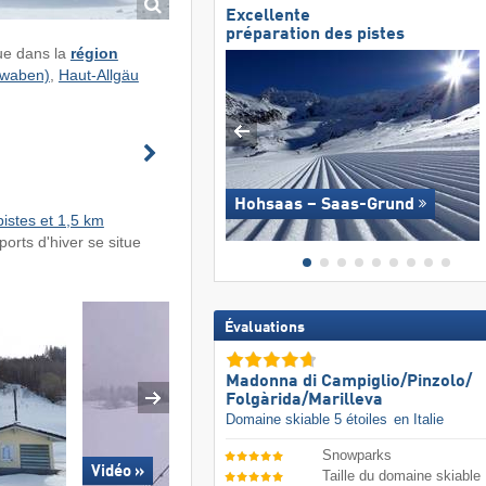
Excellente
préparation des pistes
ue dans la
région
hwaben)
,
Haut-Allgäu
Hohsaas – Saas-Grund
istes et 1,5 km
ports d'hiver se situe
Évaluations
Madonna di Campiglio/​Pinzolo/​
Folgàrida/​Marilleva
Domaine skiable 5 étoiles
en Italie
Snowparks
Vidéo »
Taille du domaine skiable