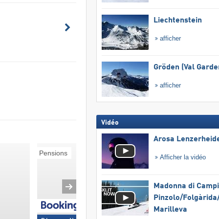
Liechtenstein
afficher
Gröden (Val Garde
afficher
Vidéo
Arosa Lenzerheid
Pensions
Skis aux pieds
Afficher la vidéo
Madonna di Campig
Pinzolo/​Folgàrida/
Marilleva