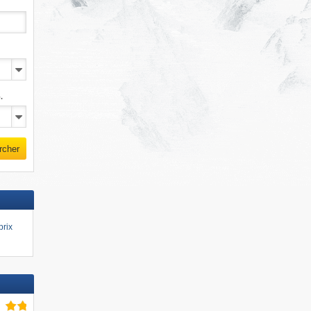
.
rcher
prix