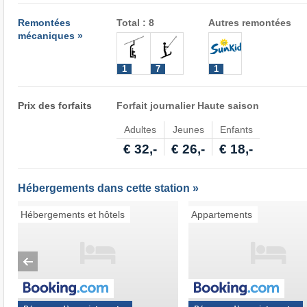
Remontées
Total : 8
Autres remontées
mécaniques »
1
7
1
Prix des forfaits
Forfait journalier Haute saison
Adultes
Jeunes
Enfants
€ 32,-
€ 26,-
€ 18,-
Hébergements dans cette station »
Hébergements et hôtels
Appartements