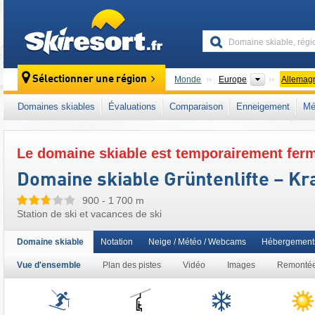
skiresort
Continents
Sélectionner une région
Monde
Europe
Allemag
Ce domaine skiable se situe aussi dans :
Al
Domaines skiables
Évaluations
Comparaison
Enneigement
Mé
Allemagne du Sud
,
Alpes orientales
,
Alpes
,
Le domaine skiable est temporairement fer
Domaine skiable Grüntenlifte – Kr
900 - 1 700 m
Station de ski et vacances de ski
Domaine skiable
Notation
Neige / Météo / Webcams
Hébergement
Vue d'ensemble
Plan des pistes
Vidéo
Images
Remonté
Remontées
mécaniques