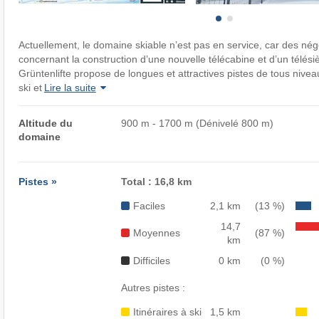
Actuellement, le domaine skiable n’est pas en service, car des nég
concernant la construction d’une nouvelle télécabine et d’un télés
Grüntenlifte propose de longues et attractives pistes de tous niveau
ski et
Lire la suite
Altitude du
900 m - 1700 m (Dénivelé 800 m)
domaine
Pistes »
Total : 16,8 km
Faciles
2,1 km
(13 %)
14,7
Moyennes
(87 %)
km
Difficiles
0 km
(0 %)
Autres pistes :
Itinéraires à ski
1,5 km