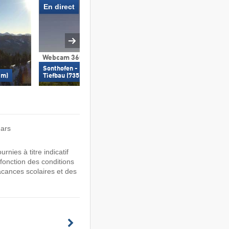
En direct
Webcam 360°
Webcam 360°
Sonthofen - Panzer & Braun
Allgäuhaus Wer
 m)
Tiefbau (735 m)
mars
nies à titre indicatif
 fonction des conditions
acances scolaires et des