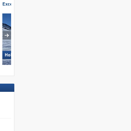
Excellent enneigement
Excellente
station de ski familiale
Hohsaas – Saas-Grund
Aletsch Arena