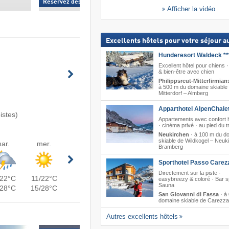
Réservez dès maintenant »
Réservez dès mainte
Afficher la vidéo
Excellents hôtels pour votre séjour au
Hunderesort Waldeck **
Excellent hôtel pour chiens ·
& bien-être avec chien
Philippsreut-Mitterfirmian
à 500 m du domaine skiable
Mitterdorf – Almberg
Apparthotel AlpenChalet
istes)
Appartements avec confort h
· cinéma privé · au pied du t
Neukirchen
·
à 100 m du d
skiable de Wildkogel – Neuki
ar.
mer.
Bramberg
Sporthotel Passo Carez
Directement sur la piste ·
/22°C
11/22°C
easybreezy & coloré · Bar sp
Sauna
/28°C
15/28°C
San Giovanni di Fassa
·
à
domaine skiable de Carezza
Autres excellents hôtels