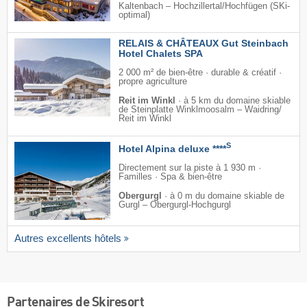
Kaltenbach – Hochzillertal/​Hochfügen (SKi-
optimal)
RELAIS & CHÂTEAUX Gut Steinbach
Hotel Chalets SPA
2 000 m² de bien-être · durable & créatif ·
propre agriculture
Reit im Winkl
·
à 5 km du domaine skiable
de Steinplatte Winklmoosalm – Waidring/​
Reit im Winkl
S
Hotel Alpina deluxe ****
Directement sur la piste à 1 930 m ·
Familles · Spa & bien-être
Obergurgl
·
à 0 m du domaine skiable de
Gurgl – Obergurgl-Hochgurgl
Autres excellents hôtels
Partenaires de Skiresort