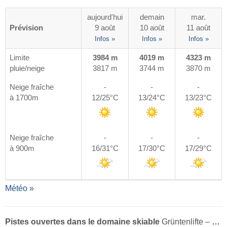
aujourd'hui
demain
mar.
Prévision
9 août
10 août
11 août
Infos »
Infos »
Infos »
Limite
3984 m
4019 m
4323 m
pluie/neige
3817 m
3744 m
3870 m
Neige fraîche
-
-
-
à 1700m
12/25°C
13/24°C
13/23°C
Neige fraîche
-
-
-
à 900m
16/31°C
17/30°C
17/29°C
Météo »
Pistes ouvertes dans le domaine skiable
Grüntenlifte – Kranzegg (Rettenberg)