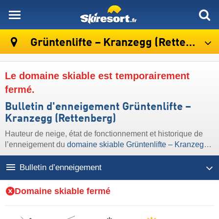
skiresort
Grüntenlifte – Kranzegg (Rettenberg)
Le domaine skiable est temporairement
fermé.
Bulletin d'enneigement Grüntenlifte –
Kranzegg (Rettenberg)
Hauteur de neige, état de fonctionnement et historique de
l’enneigement du
domaine skiable Grüntenlifte – Kranzegg
(Rettenberg)
Bulletin d’enneigement
Domaine skiable fermé