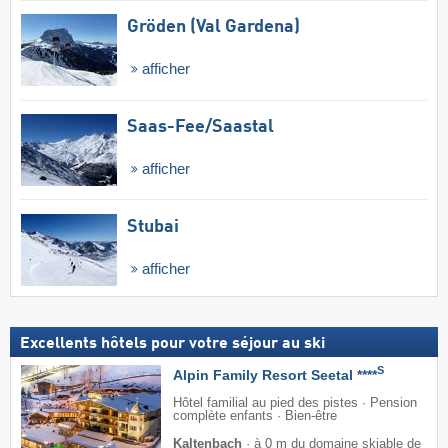
Gröden (Val Gardena)
afficher
Saas-Fee/​Saastal
afficher
Stubai
afficher
Excellents hôtels pour votre séjour au ski
S
Alpin Family Resort Seetal ****
Hôtel familial au pied des pistes · Pension
complète enfants · Bien-être
Kaltenbach
·
à 0 m du domaine skiable de