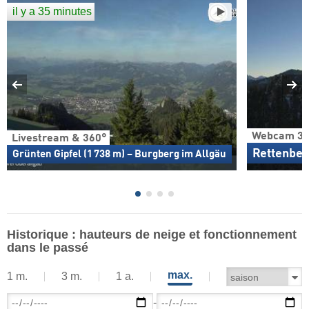
il y a 35 minutes
Webcam 36
Livestream & 360°
Rettenber
Grünten Gipfel (1 738 m) – Burgberg im Allgäu
Historique : hauteurs de neige et fonctionnement
dans le passé
max.
1 m.
3 m.
1 a.
-