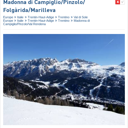
Madonna di Campiglio/​Pinzolo/​
Folgàrida/​Marilleva
Europe
Italie
Trentin-Haut-Adige
Trentino
Val di Sole
Europe
Italie
Trentin-Haut-Adige
Trentino
Madonna di
Campiglio/​Pinzolo/​Val Rendena