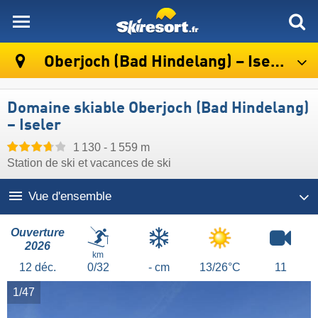
skiresort
Oberjoch (Bad Hindelang) – Iseler
Domaine skiable Oberjoch (Bad Hindelang)
– Iseler
1 130 - 1 559 m
Station de ski et vacances de ski
Vue d'ensemble
Ouverture
2026
km
12
déc.
0/32
- cm
13/26°C
11
1/47