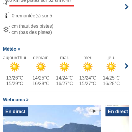
0 km de pistes sur 32 km
(0 %)
0 remontée(s) sur 5
- cm (haut des pistes)
- cm (bas des pistes)
Météo »
aujourd'hui
demain
mar.
mer.
jeu.
13/26°C
14/25°C
14/24°C
13/24°C
14/25°C
15/29°C
16/28°C
16/27°C
15/27°C
16/28°C
Webcams
En direct
En direct