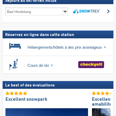
Séjours au ski forfait inclus
Séjours
Re
au
Rechercher
ski
forfait
inclus
Réservez en ligne dans cette station
Hébergements/hôtels à des prix avantageux
Cours de ski
Le best of des évaluations
Excellent snowpark
Excellente
amabilité 