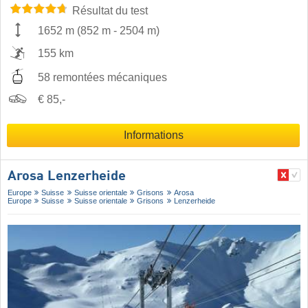
Résultat du test
1652 m
(
852 m
-
2504 m
)
155 km
58 remontées mécaniques
€ 85,-
Informations
Arosa Lenzerheide
Europe
Suisse
Suisse orientale
Grisons
Arosa
Europe
Suisse
Suisse orientale
Grisons
Lenzerheide