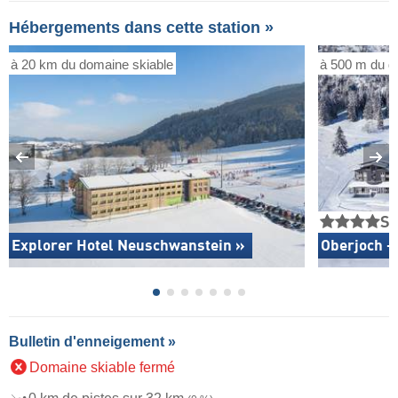
Hébergements dans cette station »
à 20 km du domaine skiable
à 500 m du d
S
Explorer Hotel Neuschwanstein »
Oberjoch –
Bulletin d'enneigement »
Domaine skiable fermé