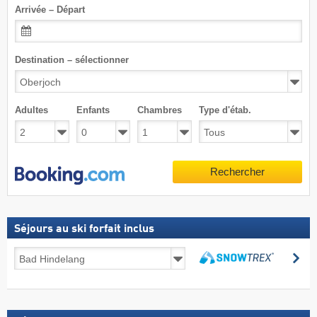
Arrivée – Départ
Destination – sélectionner
Adultes
Enfants
Chambres
Type d'étab.
Rechercher
Séjours au ski forfait inclus
Séjours
Re
au
Rechercher
ski
forfait
inclus