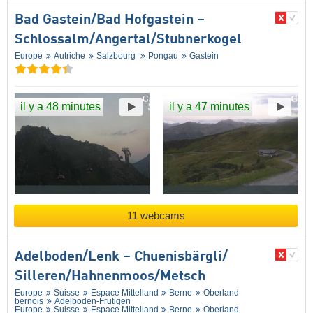
Bad Gastein/​Bad Hofgastein –
Schlossalm/​Angertal/​Stubnerkogel
Europe
Autriche
Salzbourg
Pongau
Gastein
il y a 48 minutes
il y a 47 minutes
11 webcams
Adelboden/​Lenk – Chuenisbärgli/​
Silleren/​Hahnenmoos/​Metsch
Europe
Suisse
Espace Mittelland
Berne
Oberland
bernois
Adelboden-Frutigen
Europe
Suisse
Espace Mittelland
Berne
Oberland