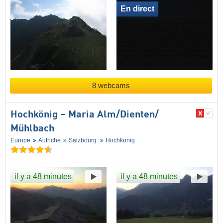
En direct
8 webcams
Hochkönig – Maria Alm/​Dienten/​
Mühlbach
Europe
Autriche
Salzbourg
Hochkönig
il y a 48 minutes
il y a 48 minutes