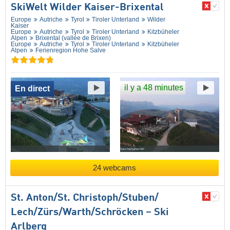
SkiWelt Wilder Kaiser-Brixental
Europe
Autriche
Tyrol
Tiroler Unterland
Wilder
Kaiser
Europe
Autriche
Tyrol
Tiroler Unterland
Kitzbüheler
Alpen
Brixental (vallée de Brixen)
Europe
Autriche
Tyrol
Tiroler Unterland
Kitzbüheler
Alpen
Ferienregion Hohe Salve
il y a 48 minutes
En direct
24 webcams
St. Anton/​St. Christoph/​Stuben/​
Lech/​Zürs/​Warth/​Schröcken – Ski
Arlberg