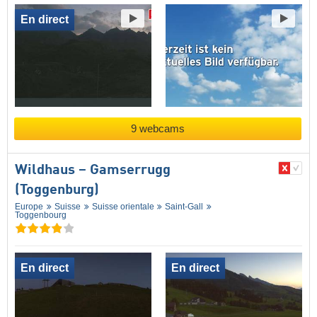
En direct
9 webcams
Wildhaus – Gamserrugg
(Toggenburg)
Europe
Suisse
Suisse orientale
Saint-Gall
Toggenbourg
En direct
En direct