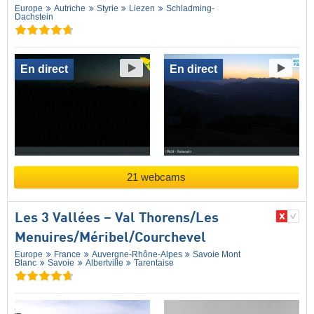
Europe
Autriche
Styrie
Liezen
Schladming-
Dachstein
En direct
En direct
21 webcams
Les 3 Vallées – Val Thorens/​Les
Menuires/​Méribel/​Courchevel
Europe
France
Auvergne-Rhône-Alpes
Savoie Mont
Blanc
Savoie
Albertville
Tarentaise