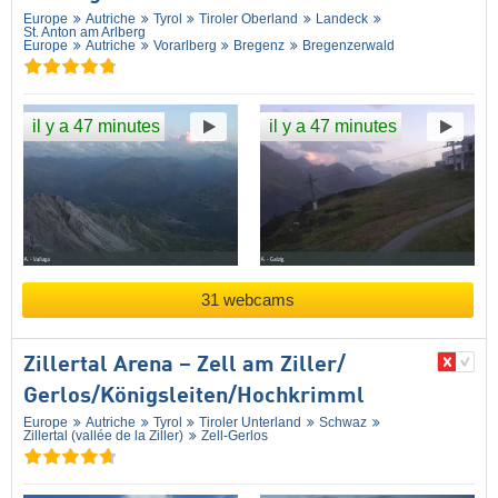
Europe
Autriche
Tyrol
Tiroler Oberland
Landeck
St. Anton am Arlberg
Europe
Autriche
Vorarlberg
Bregenz
Bregenzerwald
il y a 47 minutes
il y a 47 minutes
31 webcams
Zillertal Arena – Zell am Ziller/​
Gerlos/​Königsleiten/​Hochkrimml
Europe
Autriche
Tyrol
Tiroler Unterland
Schwaz
Zillertal (vallée de la Ziller)
Zell-Gerlos