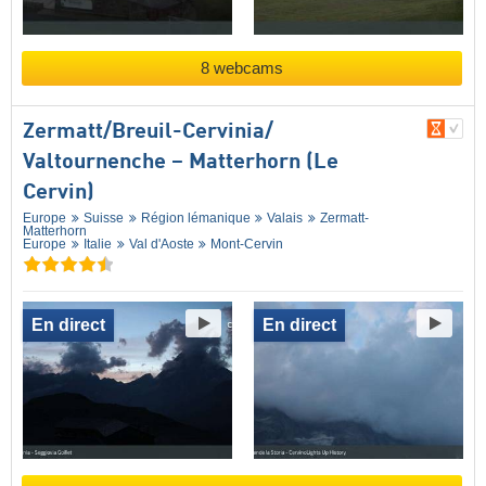
8 webcams
Zermatt/​Breuil-Cervinia/​
Valtournenche – Matterhorn (Le
Cervin)
Europe
Suisse
Région lémanique
Valais
Zermatt-
Matterhorn
Europe
Italie
Val d'Aoste
Mont-Cervin
En direct
En direct