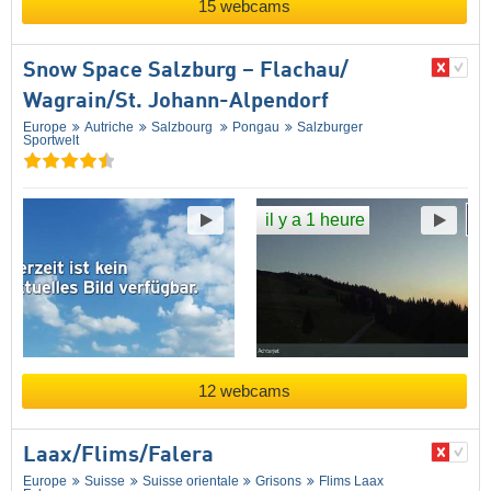
15 webcams
Snow Space Salzburg – Flachau/​
Wagrain/​St. Johann-Alpendorf
Europe
Autriche
Salzbourg
Pongau
Salzburger
Sportwelt
il y a 1 heure
12 webcams
Laax/​Flims/​Falera
Europe
Suisse
Suisse orientale
Grisons
Flims Laax