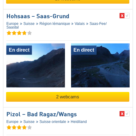
Hohsaas – Saas-Grund
Europe
Suisse
Région lémanique
Valais
Saas-Fee/​
Saastal
En direct
En direct
2 webcams
Pizol – Bad Ragaz/​Wangs
Europe
Suisse
Suisse orientale
Heidiland