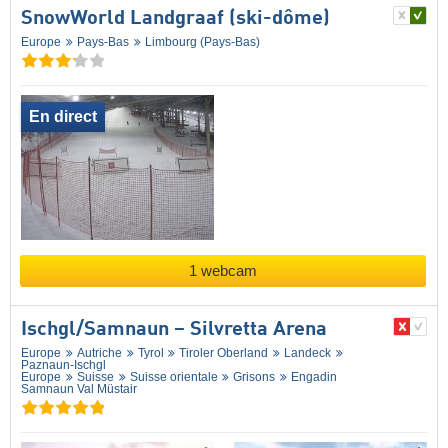
SnowWorld Landgraaf (ski-dôme)
Europe
Pays-Bas
Limbourg (Pays-Bas)
En direct
1 webcam
Ischgl/​Samnaun – Silvretta Arena
Europe
Autriche
Tyrol
Tiroler Oberland
Landeck
Paznaun-Ischgl
Europe
Suisse
Suisse orientale
Grisons
Engadin
Samnaun Val Müstair