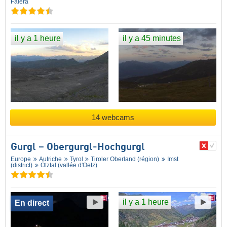
Falera
il y a 1 heure
il y a 45 minutes
14 webcams
Gurgl – Obergurgl-Hochgurgl
Europe
Autriche
Tyrol
Tiroler Oberland (région)
Imst
(district)
Ötztal (vallée d'Oetz)
il y a 1 heure
En direct