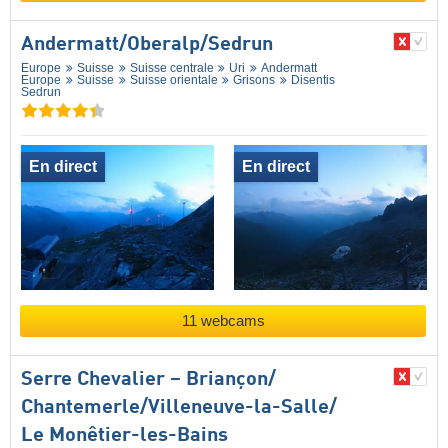
Andermatt/​Oberalp/​Sedrun
Europe
Suisse
Suisse centrale
Uri
Andermatt
Europe
Suisse
Suisse orientale
Grisons
Disentis
Sedrun
En direct
En direct
11 webcams
Serre Chevalier – Briançon/​
Chantemerle/​Villeneuve-la-Salle/​
Le Monêtier-les-Bains