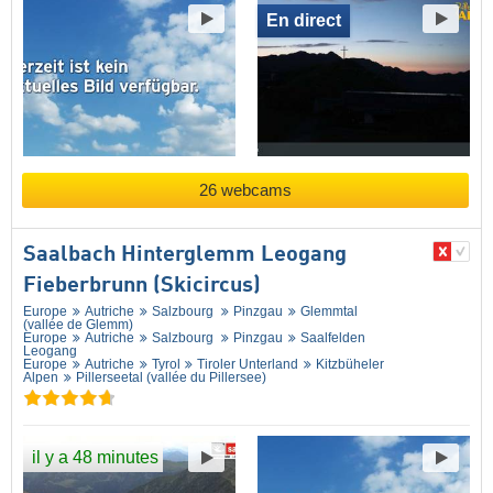
En direct
26 webcams
Saalbach Hinterglemm Leogang
Fieberbrunn (Skicircus)
Europe
Autriche
Salzbourg
Pinzgau
Glemmtal
(vallée de Glemm)
Europe
Autriche
Salzbourg
Pinzgau
Saalfelden
Leogang
Europe
Autriche
Tyrol
Tiroler Unterland
Kitzbüheler
Alpen
Pillerseetal (vallée du Pillersee)
il y a 48 minutes