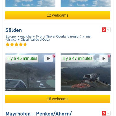
12 webcams
Sölden
Europe
Autriche
Tyrol
Tiroler Oberland (région)
Imst
(district)
Ötztal (vallée d'Oetz)
il y a 45 minutes
il y a 47 minutes
16 webcams
Mayrhofen – Penken/​Ahorn/​