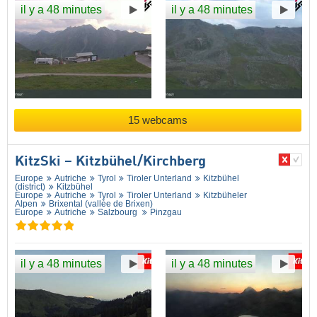
il y a 48 minutes
il y a 48 minutes
15 webcams
KitzSki – Kitzbühel/​Kirchberg
Europe
Autriche
Tyrol
Tiroler Unterland
Kitzbühel
(district)
Kitzbühel
Europe
Autriche
Tyrol
Tiroler Unterland
Kitzbüheler
Alpen
Brixental (vallée de Brixen)
Europe
Autriche
Salzbourg
Pinzgau
il y a 48 minutes
il y a 48 minutes