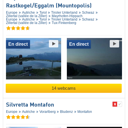
Rastkogel/​Eggalm (Mountopolis)
Europe
Autriche
Tyrol
Tiroler Unterland
Schwaz
Zillertal (vallée de la Ziller)
Mayrhofen-Hippach
Europe
Autriche
Tyrol
Tiroler Unterland
Schwaz
Zillertal (vallée de la Ziller)
Tux-Finkenberg
En direct
En direct
14 webcams
Silvretta Montafon
Europe
Autriche
Vorarlberg
Bludenz
Montafon