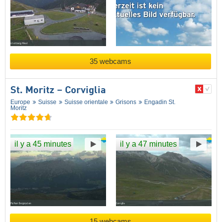
35 webcams
St. Moritz – Corviglia
Europe
Suisse
Suisse orientale
Grisons
Engadin St.
Moritz
il y a 45 minutes
il y a 47 minutes
15 webcams