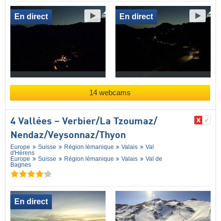
En direct
En direct
14 webcams
4 Vallées – Verbier/​La Tzoumaz/​
Nendaz/​Veysonnaz/​Thyon
Europe
Suisse
Région lémanique
Valais
Val
d'Hérens
Europe
Suisse
Région lémanique
Valais
Val de
Bagnes
En direct