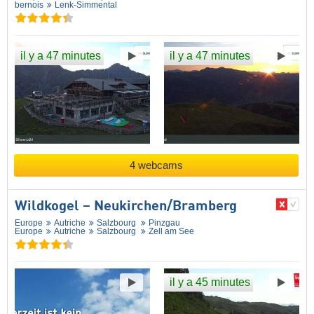
bernois
Lenk-Simmental
il y a 47 minutes
il y a 47 minutes
4 webcams
Wildkogel – Neukirchen/​Bramberg
Europe
Autriche
Salzbourg
Pinzgau
Europe
Autriche
Salzbourg
Zell am See
il y a 45 minutes