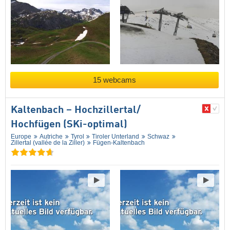
15 webcams
Kaltenbach – Hochzillertal/​
Hochfügen (SKi-optimal)
Europe
Autriche
Tyrol
Tiroler Unterland
Schwaz
Zillertal (vallée de la Ziller)
Fügen-Kaltenbach