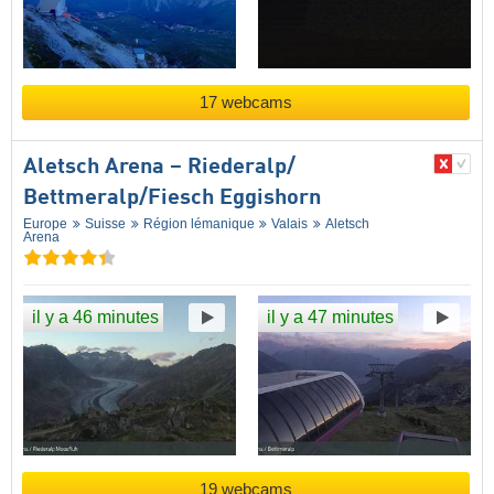
17 webcams
Aletsch Arena – Riederalp/​
Bettmeralp/​Fiesch Eggishorn
Europe
Suisse
Région lémanique
Valais
Aletsch
Arena
il y a 46 minutes
il y a 47 minutes
19 webcams