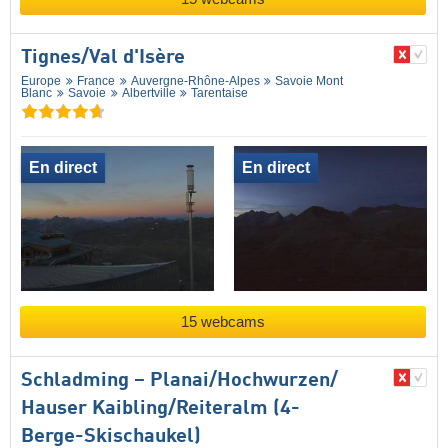
Tignes/​Val d'Isère
Europe
France
Auvergne-Rhône-Alpes
Savoie Mont
Blanc
Savoie
Albertville
Tarentaise
En direct
En direct
15 webcams
Schladming – Planai/​Hochwurzen/​
Hauser Kaibling/​Reiteralm (4-
Berge-Skischaukel)