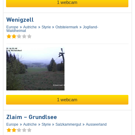
1 webcam
Wenigzell
Europe
Autriche
Styrie
Oststeiermark
Joglland-
Waldheimat
1 webcam
Zlaim – Grundlsee
Europe
Autriche
Styrie
Salzkammergut
Ausseerland