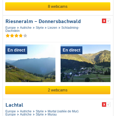
8 webcams
Riesneralm – Donnersbachwald
Europe
Autriche
Styrie
Liezen
Schladming-
Dachstein
En direct
En direct
2 webcams
Lachtal
Europe
Autriche
Styrie
Murtal (vallée de Mur)
Europe
Autriche
Styrie
Murau