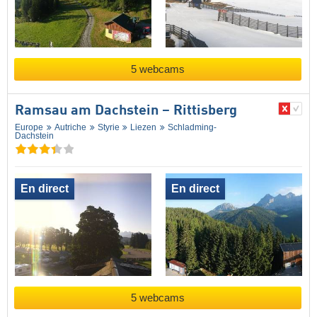
5 webcams
Ramsau am Dachstein – Rittisberg
Europe
Autriche
Styrie
Liezen
Schladming-
Dachstein
En direct
En direct
5 webcams