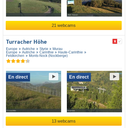
21 webcams
Turracher Höhe
Europe
Autriche
Styrie
Murau
Europe
Autriche
Carinthie
Haute-Carinthie
Feldkirchen
Monts-Nock (Nockberge)
En direct
En direct
13 webcams