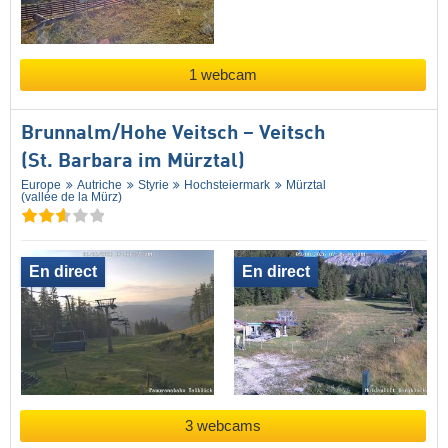
1 webcam
Brunnalm/​Hohe Veitsch – Veitsch
(St. Barbara im Mürztal)
Europe
Autriche
Styrie
Hochsteiermark
Mürztal
(vallée de la Mürz)
En direct
En direct
3 webcams