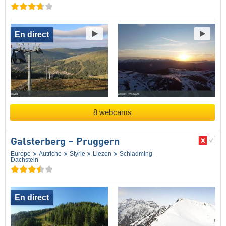
En direct
8 webcams
Galsterberg – Pruggern
Europe
Autriche
Styrie
Liezen
Schladming-
Dachstein
En direct