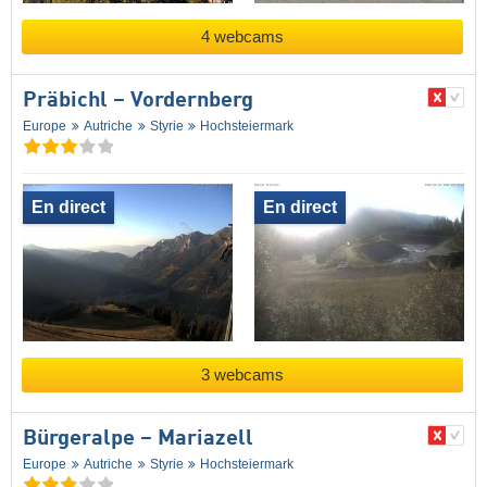
4 webcams
Präbichl – Vordernberg
Europe
Autriche
Styrie
Hochsteiermark
En direct
En direct
3 webcams
Bürgeralpe – Mariazell
Europe
Autriche
Styrie
Hochsteiermark