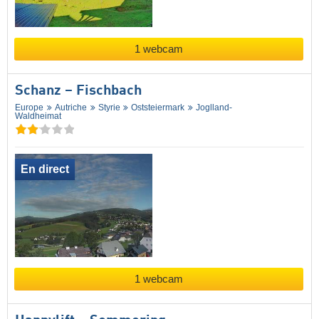
1 webcam
Schanz – Fischbach
Europe
Autriche
Styrie
Oststeiermark
Joglland-
Waldheimat
En direct
1 webcam