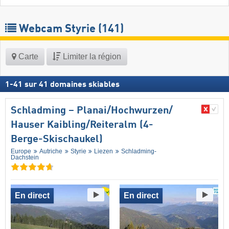
Webcam Styrie
(141)
Carte
Limiter la région
1
-
41
sur
41
domaines skiables
Schladming – Planai/​Hochwurzen/​
Hauser Kaibling/​Reiteralm (4-
Berge-Skischaukel)
Europe
Autriche
Styrie
Liezen
Schladming-
Dachstein
En direct
En direct