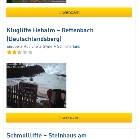
1 webcam
Kluglifte Hebalm – Rettenbach
(Deutschlandsberg)
Europe
Autriche
Styrie
Schilcherland
1 webcam
Schmolllifte – Steinhaus am