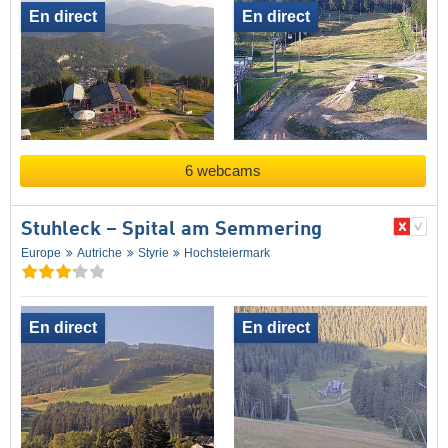
En direct
En direct
6 webcams
Stuhleck – Spital am Semmering
Europe
Autriche
Styrie
Hochsteiermark
En direct
En direct