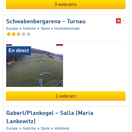
3 webcams
Schwabenbergarena – Turnau
Europe
Autriche
Styrie
Hochsteiermark
En direct
1 webcam
Gaberl/​Plankogel – Salla (Maria
Lankowitz)
Europe
Autriche
Styrie
Voitsberg