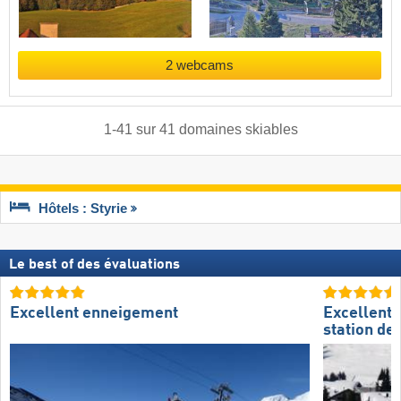
2 webcams
1
-
41
sur
41
domaines skiables
Hôtels : Styrie
Le best of des évaluations
Excellent enneigement
Excellente
station de 