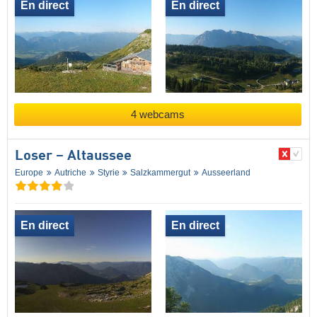
En direct
En direct
4 webcams
Loser – Altaussee
Europe
Autriche
Styrie
Salzkammergut
Ausseerland
En direct
En direct