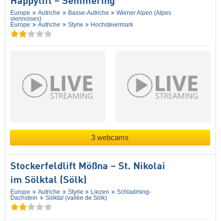
Happylift – Semmering
Europe
Autriche
Basse-Autriche
Wiener Alpen (Alpes
viennoises)
Europe
Autriche
Styrie
Hochsteiermark
3 webcams
Stockerfeldlift Mößna – St. Nikolai
im Sölktal (Sölk)
Europe
Autriche
Styrie
Liezen
Schladming-
Dachstein
Sölktal (vallée de Sölk)