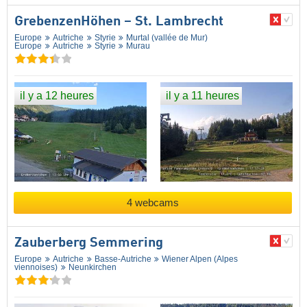
GrebenzenHöhen – St. Lambrecht
Europe
Autriche
Styrie
Murtal (vallée de Mur)
Europe
Autriche
Styrie
Murau
il y a 12 heures
il y a 11 heures
4 webcams
Zauberberg Semmering
Europe
Autriche
Basse-Autriche
Wiener Alpen (Alpes
viennoises)
Neunkirchen