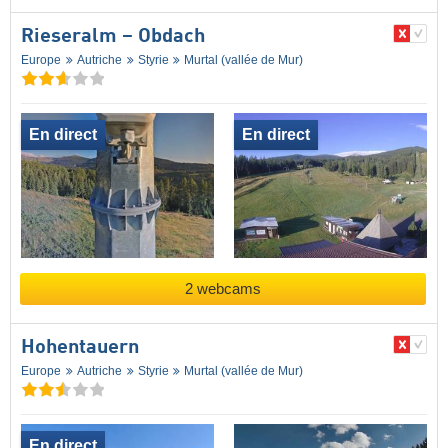
Rieseralm – Obdach
Europe
Autriche
Styrie
Murtal (vallée de Mur)
En direct
En direct
2 webcams
Hohentauern
Europe
Autriche
Styrie
Murtal (vallée de Mur)
En direct