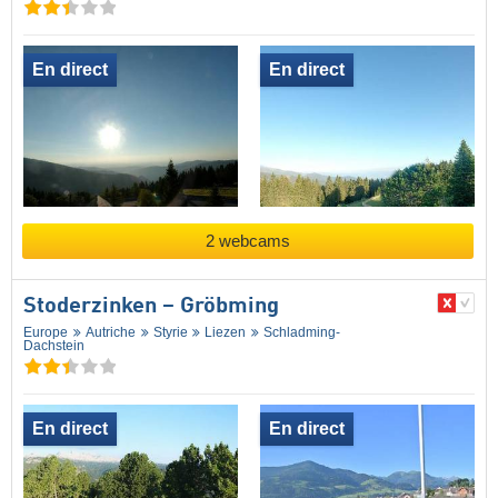
En direct
En direct
2 webcams
Stoderzinken – Gröbming
Europe
Autriche
Styrie
Liezen
Schladming-
Dachstein
En direct
En direct