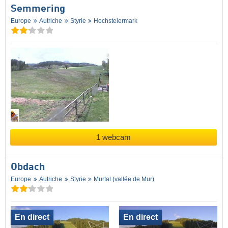
Semmering
Europe
Autriche
Styrie
Hochsteiermark
1 webcam
Obdach
Europe
Autriche
Styrie
Murtal (vallée de Mur)
En direct
En direct