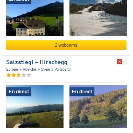
2 webcams
Salzstiegl – Hirschegg
Europe
Autriche
Styrie
Voitsberg
En direct
En direct