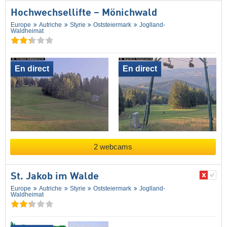
Hochwechsellifte – Mönichwald
Europe
Autriche
Styrie
Oststeiermark
Joglland-
Waldheimat
En direct
En direct
2 webcams
St. Jakob im Walde
Europe
Autriche
Styrie
Oststeiermark
Joglland-
Waldheimat