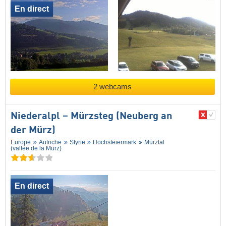
En direct
2 webcams
Niederalpl – Mürzsteg (Neuberg an
der Mürz)
Europe
Autriche
Styrie
Hochsteiermark
Mürztal
(vallée de la Mürz)
En direct