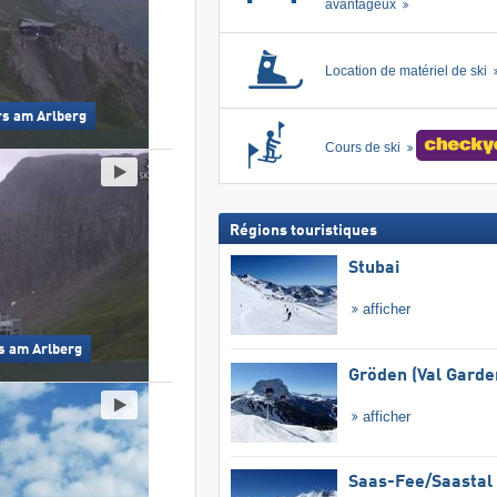
avantageux
Location de matériel de ski
ürs am Arlberg
Cours de ski
Régions touristiques
Stubai
afficher
rs am Arlberg
Gröden (Val Garde
afficher
Saas-Fee/​Saastal