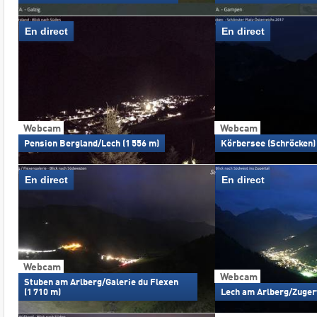
En direct
En direct
Webcam
Webcam
Pension Bergland/Lech (1 556 m)
Körbersee (Schröcken) 
En direct
En direct
Webcam
Webcam
Stuben am Arlberg/Galerie du Flexen
(1 710 m)
Lech am Arlberg/Zugert