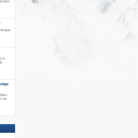
& bien-
*
hérique
0 m ·
 &
Lodge
 Bien-
ès du