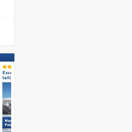
Excellente
Excellente
taille de domaine skiable
préparation des pistes
Madonna di Campiglio/​Pinzolo/​
Pizol – Bad Ragaz/​Wang
Folgàrida/​Marilleva