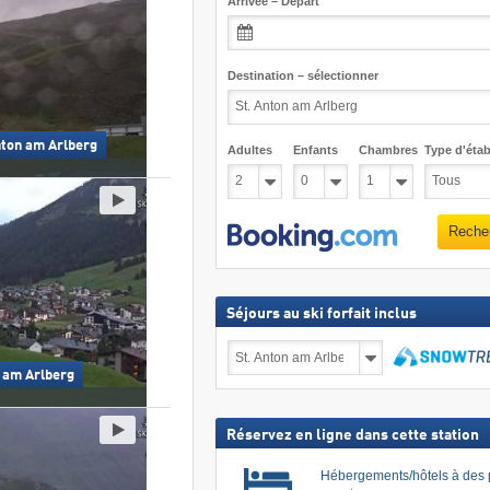
Arrivée – Départ
Destination – sélectionner
Anton am Arlberg
Adultes
Enfants
Chambres
Type d'étab
Reche
Séjours au ski forfait inclus
Séjours
au
h am Arlberg
ski
Recher
forfait
inclus
Réservez en ligne dans cette station
Hébergements/hôtels à des 