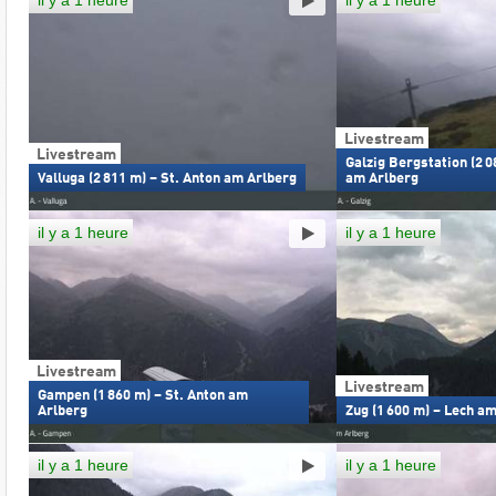
il y a 1 heure
il y a 1 heure
Livestream
Livestream
Galzig Bergstation (2 0
Valluga (2 811 m) – St. Anton am Arlberg
am Arlberg
il y a 1 heure
il y a 1 heure
Livestream
Livestream
Gampen (1 860 m) – St. Anton am
Arlberg
Zug (1 600 m) – Lech a
il y a 1 heure
il y a 1 heure