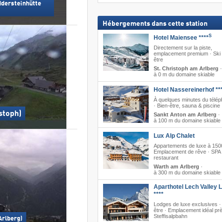
dersteinhütte
Hébergements dans cette station
S
Hotel Maiensee ****
Directement sur la piste,
emplacement premium · Ski 
être
St. Christoph am Arlberg
·
à 0 m du domaine skiable
Hotel Nassereinerhof **
À quelques minutes du télép
· Bien-être, sauna & piscine
stoph)
Sankt Anton am Arlberg
·
à 100 m du domaine skiable
Lux Alp Chalet
Appartements de luxe à 150
Emplacement de rêve · SPA
restaurant
Warth am Arlberg
·
à 300 m du domaine skiable
Aparthotel Lech Valley 
****
Lodges de luxe exclusives ·
être · Emplacement idéal pr
Steffisalpbahn
Arlberg)