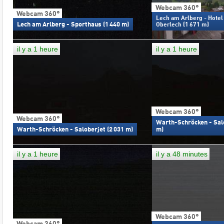
Webcam 360°
Webcam 360°
Lech am Arlberg - Hote
Lech am Arlberg - Sporthaus (1 440 m)
Oberlech (1 671 m)
il y a 1 heure
il y a 1 heure
Webcam 360°
Webcam 360°
Warth-Schröcken - Sal
Warth-Schröcken - Saloberjet (2 031 m)
m)
il y a 1 heure
il y a 48 minutes
Webcam 360°
Webcam 360°