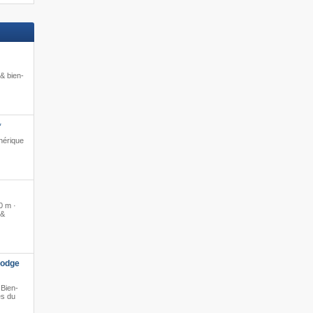
& bien-
*
hérique
0 m ·
 &
Lodge
 Bien-
ès du