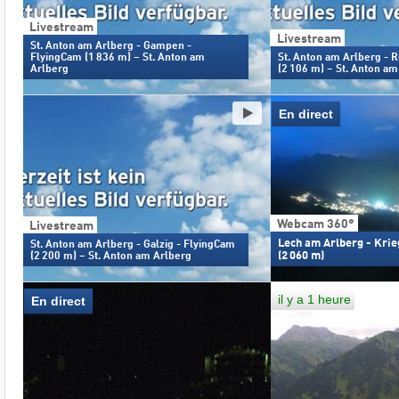
Livestream
Livestream
St. Anton am Arlberg - Gampen -
FlyingCam (1 836 m) – St. Anton am
St. Anton am Arlberg - 
Arlberg
(2 106 m) – St. Anton am
En direct
Webcam 360°
Livestream
Lech am Arlberg - Kri
St. Anton am Arlberg - Galzig - FlyingCam
(2 060 m)
(2 200 m) – St. Anton am Arlberg
il y a 1 heure
En direct