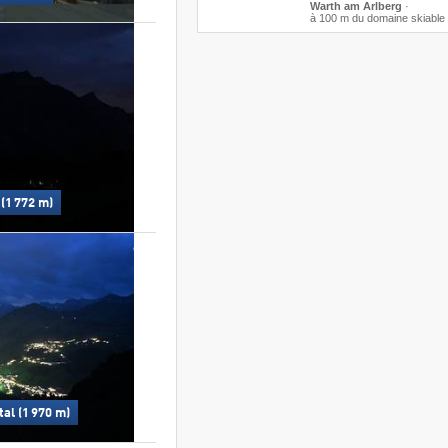
Warth am Arlberg
·
à 100 m du domaine skiable
(1 772 m)
al (1 970 m)