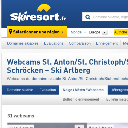
skiresort
Continents
Sélectionner une région
Monde
Europe
Autriche
Continents
Monde
Europe
Autriche
Domaines skiables
Évaluations
Comparaison
Enneigement
Mé
Ce domaine skiable se situe aussi dans :
Ar
Alpes de la Lechtal
,
Bludenz
,
Tiroler Oberla
Webcams St. Anton/​St. Christoph/​S
Alpes nord-orientales
,
Autriche occidentale
,
Union européenne
Schröcken – Ski Arlberg
Webcams du
domaine skiable St. Anton/​St. Christoph/​Stuben/​Lech/
Domaine skiable
Évaluation
Neige / Météo / Webcams
Hébergeme
Bulletin d’enneigement
Bulletin mété
31 webcams