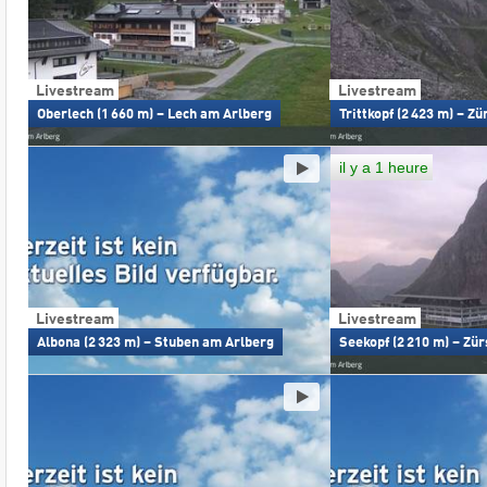
Livestream
Livestream
Oberlech (1 660 m) – Lech am Arlberg
Trittkopf (2 423 m) – Z
il y a 1 heure
Livestream
Livestream
Albona (2 323 m) – Stuben am Arlberg
Seekopf (2 210 m) – Zü