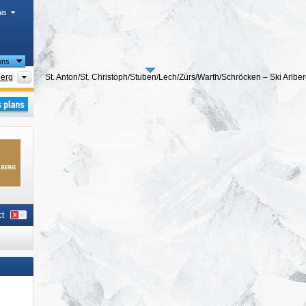
is
ons
Régions touristiques
berg
St. Anton/​St. Christoph/​Stuben/​Lech/​Zürs/​Warth/​Schröcken – Ski Arlbe
iques
 Christoph/​Stuben/​Lech/​Zürs/​Warth/​Schröcken – Ski Arlberg
t