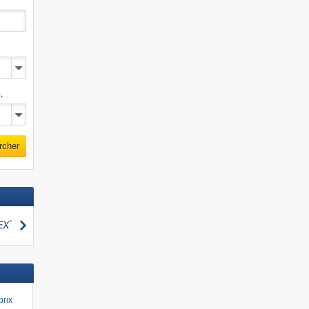
.
rcher
Rechercher
cher
prix