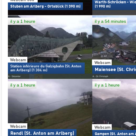
Warth-Schröcken - Wid
Stuben am Arlberg - Ortsblick (1 390 m)
(1 990 m)
il y a 1 heure
il y a 54 minutes
Webcam
Webcam
Station inférieure du Galzigbahn (St. Anton
Maiensee (St. Chri
am Arlberg) (1 304 m)
il y a 1 heure
il y a 1 heure
Webcam
Webcam
Rendl (St. Anton am Arlberg)
Gampen (St. Anton am 