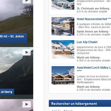
emplacement premium · Ski 
être
St. Christoph am Arlberg
·
à 0 m du domaine skiable
Hotel Nassereinerhof **
À quelques minutes du télép
· Bien-être, sauna & piscine
Sankt Anton am Arlberg
·
à 100 m du domaine skiable
80 m) – St. Anton
Lux Alp Chalet
Appartements de luxe à 150
Emplacement de rêve · SPA
restaurant
Warth am Arlberg
·
à 300 m du domaine skiable
Aparthotel Lech Valley 
****
Lodges de luxe exclusives ·
être · Emplacement idéal pr
Steffisalpbahn
Warth am Arlberg
·
à 100 m du domaine skiable
m Arlberg
Rechercher un hébergement