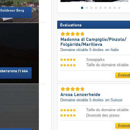
l Goldener Berg
Évaluations
Madonna di Campiglio/​Pinzolo/​
Folgàrida/​Marilleva
Domaine skiable 5 étoiles
en Italie
Snowparks
Taille du domaine skiable
oberarena (1 664
Évalua
Arosa Lenzerheide
Domaine skiable 5 étoiles
en Suisse
Taille du domaine skiable
Diversité des pistes
Évalua