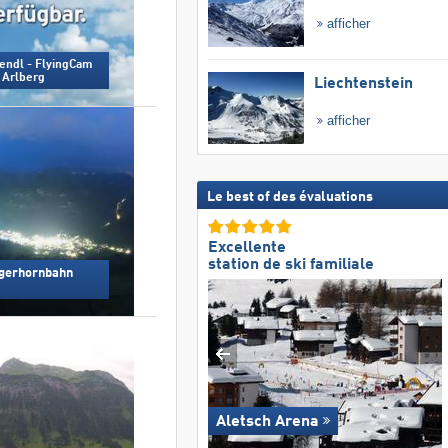
afficher
Rendl - FlyingCam
 Arlberg
Liechtenstein
afficher
Le best of des évaluations
Excellente
station de ski familiale
egerhornbahn
Aletsch Arena