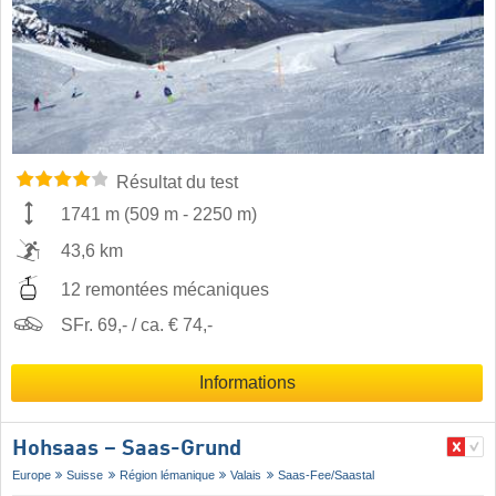
Résultat du test
1741 m
(
509 m
-
2250 m
)
43,6 km
12 remontées mécaniques
SFr. 69,- / ca. € 74,-
Informations
Hohsaas – Saas-Grund
Europe
Suisse
Région lémanique
Valais
Saas-Fee/​Saastal