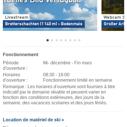
Livestream
Webcam 36
Bretterschachten (1 140 m) – Bodenmais
Großer Arbe
Fonctionnement
Période
Mi- décembre - Fin mars
d'ouverture :
Horaires
08:30 - 16:00
d'ouverture :
Fonctionnement limité en semaine
Remarque : Les horaires d'ouverture sont fournies à titre
indicatif par le domaine skiable et peuvent varier en
fonction des conditions extérieures, des jours de la
semaine, des vacances scolaires et des jours fériés.
Location de matériel de ski »