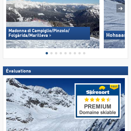
Madonna di Campiglio/​Pinzolo/​
Hohsaas –
Folgàrida/​Marilleva
Évaluations