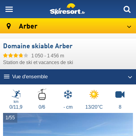
skiresort
Arber
Domaine skiable Arber
1 050 - 1 456 m
Station de ski et vacances de ski
Vue d'ensemble
Remontées
mécaniques
km
0/11,9
0/6
- cm
13/20°C
8
1/55