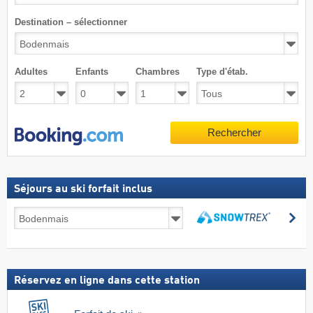
Destination – sélectionner
Adultes
Enfants
Chambres
Type d'étab.
Rechercher
Séjours au ski forfait inclus
Séjours
Re
au
Rechercher
ski
forfait
inclus
Réservez en ligne dans cette station