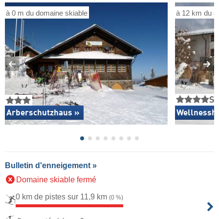
à 0 m du domaine skiable
à 12 km du d
S
Arberschutzhaus »
Wellnessho
Bulletin d'enneigement »
Domaine skiable fermé
0 km de pistes sur 11,9 km
(0 %)