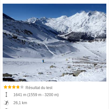
Résultat du test
1641 m
(
1559 m
-
3200 m
)
26,1 km