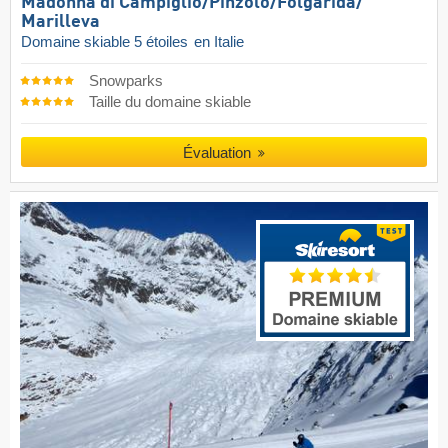
Madonna di Campiglio/​Pinzolo/​Folgàrida/​
Marilleva
Domaine skiable 5 étoiles
en Italie
Snowparks
Taille du domaine skiable
Évaluation