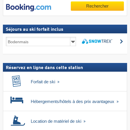
Rechercher
Séjours au ski forfait inclus
Séjours
Re
au
Rechercher
ski
forfait
inclus
Réservez en ligne dans cette station
Forfait de ski
Hébergements/hôtels à des prix avantageux
Location de matériel de ski