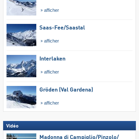
afficher
Saas-Fee/​Saastal
afficher
Interlaken
afficher
Gröden (Val Gardena)
afficher
Vidéo
Madonna di Campiglio/​Pinzolo/​