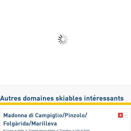
Autres domaines skiables intéressants
Madonna di Campiglio/​Pinzolo/​
Folgàrida/​Marilleva
Europe
Italie
Trentin-Haut-Adige
Trentino
Val di Sole