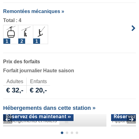
Remontées mécaniques »
Total : 4
1
2
1
Prix des forfaits
Forfait journalier Haute saison
Adultes
Enfants
€ 32,-
€ 20,-
Hébergements dans cette station »
Réservez dès maintenant »
Réservez 
Hébergements et hôtels
Appartemen