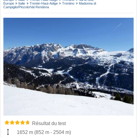
Europe
Italie
Trentin-Haut-Adige
Trentino
Madonna di
Campiglio/​Pinzolo/​Val Rendena
Résultat du test
1652 m
(
852 m
-
2504 m
)