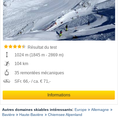
Résultat du test
1024 m
(
1845 m
-
2869 m
)
104 km
35 remontées mécaniques
SFr. 66,- / ca. € 71,-
Informations
Autres domaines skiables intéressants:
Europe
Allemagne
Bavière
Haute-Bavière
Chiemsee Alpenland