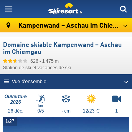
skiresort
Kampenwand – Aschau im Chiemgau
Domaine skiable Kampenwand – Aschau
im Chiemgau
626 - 1 475 m
Station de ski et vacances de ski
Vue d'ensemble
Ouverture
2026
km
26
déc.
0/5
- cm
12/23°C
1
1/27