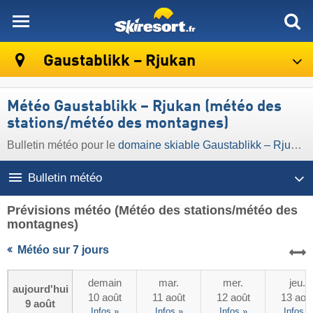
skiresort
Gaustablikk – Rjukan
Météo Gaustablikk – Rjukan (météo des
stations/météo des montagnes)
Bulletin météo pour le
domaine skiable Gaustablikk – Rjukan
Bulletin météo
Prévisions météo
(Météo des stations/météo des
montagnes)
Météo sur 7 jours
demain
mar.
mer.
jeu.
aujourd'hui
10 août
11 août
12 août
13 aoû
9 août
Infos »
Infos »
Infos »
Infos »