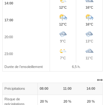
14:00
12°C
16°C
17:00
12°C
16°C
20:00
9°C
13°C
23:00
7°C
11°C
Durée de l'ensoleillement
6,5 h.
0
Précipitations
05:00
08:00
11:00
14:00
Risque de
%
15 %
20 %
20 %
20 %
précipitations