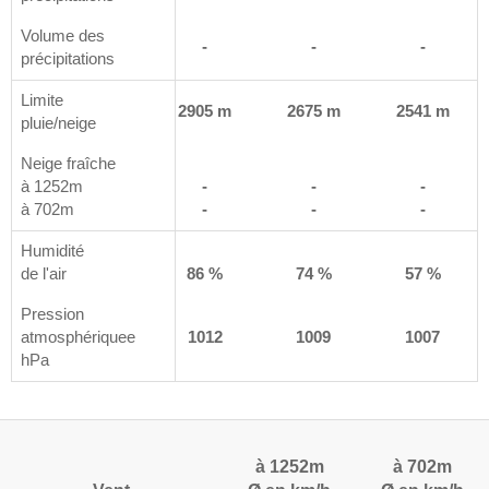
Volume des
-
-
-
-
précipitations
Limite
 m
2974 m
2905 m
2675 m
2541 m
pluie/neige
Neige fraîche
à 1252m
-
-
-
-
à 702m
-
-
-
-
Humidité
%
de l'air
87 %
86 %
74 %
57 %
Pression
4
atmosphériquee
1013
1012
1009
1007
hPa
à 1252m
à 702m