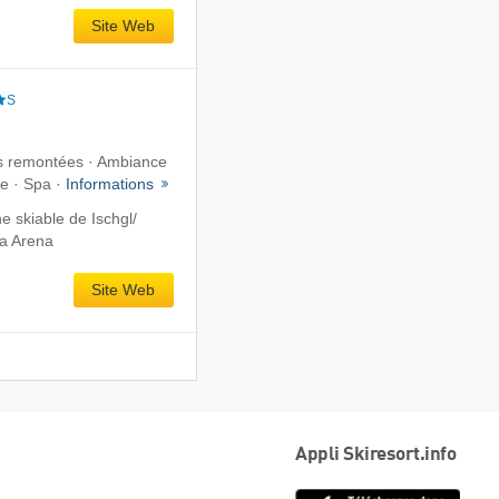
Site Web
S
s remontées · Ambiance
ée · Spa ·
Informations
 skiable de Ischgl/​
ta Arena
Site Web
Appli Skiresort.info
App