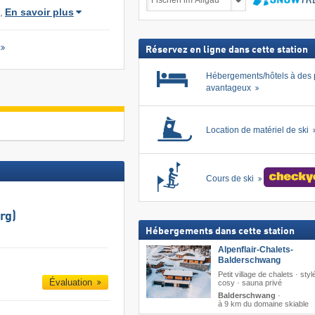
au
,
En savoir plus
ski
Recher
forfait
inclus
Réservez en ligne dans cette station
Hébergements/hôtels à des 
avantageux
Location de matériel de ski
Cours de ski
rg)
Hébergements dans cette station
Alpenflair-Chalets-
Balderschwang
Petit village de chalets · styl
Évaluation
cosy · sauna privé
Balderschwang
·
à 9 km du domaine skiable