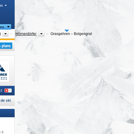
is
ons
Arrondissements (Landkreise)
Régions touristiques
)
Hörnerdörfer
Grasgehren – Bolgengrat
ct
de ski
é &