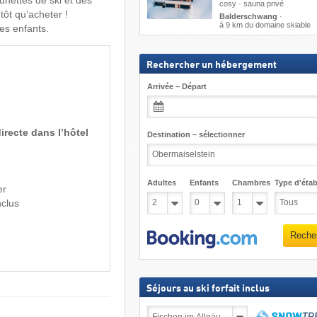
unettes de ski et des
cosy · sauna privé
ôt qu’acheter !
Balderschwang
·
à 9 km du domaine skiable
es enfants.
Rechercher un hébergement
Arrivée – Départ
irecte dans l’hôtel
Destination – sélectionner
Adultes
Enfants
Chambres
Type d'étab
er
nclus
Reche
Séjours au ski forfait inclus
Séjours