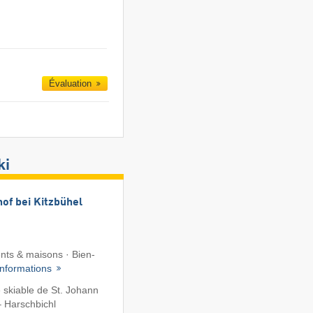
Évaluation
ki
of bei Kitzbühel
ts & maisons · Bien-
Informations
skiable de St. Johann
 – Harschbichl