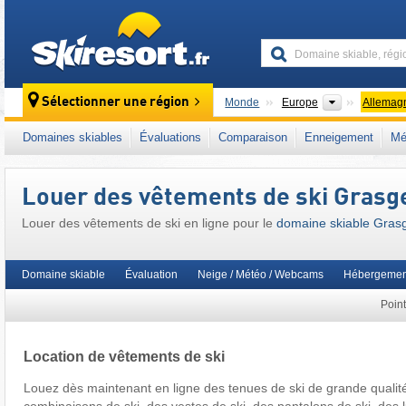
skiresort
Continents
Sélectionner une région
Monde
Europe
Allemag
Ce domaine skiable se situe aussi dans :
Na
Domaines skiables
Évaluations
Comparaison
Enneigement
Mé
Alpes nord-orientales
,
Allemagne du Sud
,
A
Louer des vêtements de ski Grasg
Louer des vêtements de ski en ligne pour le
domaine skiable Gras
Domaine skiable
Évaluation
Neige / Météo / Webcams
Hébergemen
Point
Location de vêtements de ski
Louez dès maintenant en ligne des tenues de ski de grande qualité