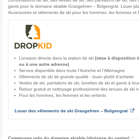
combinaisons de ski, des vestes de ski, des pantalons de ski, des l
gants pour le domaine skiable Grasgehren – Bolgengrat. Louer plut
Accessoires et vêtements de ski pour les hommes, les femmes et l
Livraison directe dans la station de ski
(mise à disposition d
ou à une autre adresse)
Service disponible dans toute l’Autriche et l’Allemagne
Vêtements de ski de grande qualité - louer plutôt d’acheter
Vestes de ski, pantalons de ski, lunettes de ski et gants à lou
Retour gratuit et nettoyage professionnel des tenues de ski i
Pour les hommes, les femmes et les enfants
Louer des vêtements de ski Grasgehren – Bolgengrat
Communes près du domaine skiable (distance du centre) :