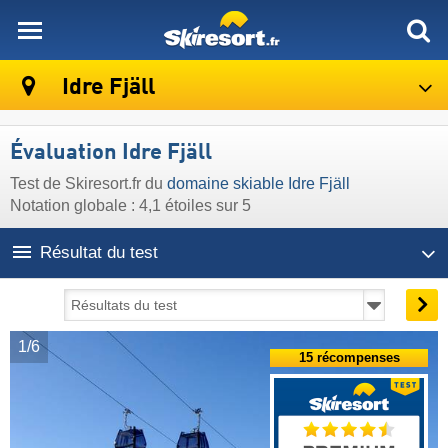
skiresort
Idre Fjäll
Évaluation Idre Fjäll
Test de Skiresort.fr du
domaine skiable Idre Fjäll
Notation globale : 4,1 étoiles sur 5
Résultat du test
1/6
15 récompenses