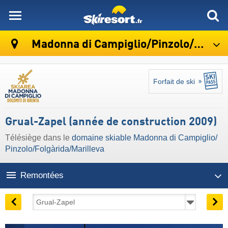
skiresort
Madonna di Campiglio/​Pinzolo/​Folgàrida/​Marilleva
Forfait de ski
Grual-Zapel (année de construction 2009)
Télésiège dans le
domaine skiable Madonna di Campiglio/​
Pinzolo/​Folgàrida/​Marilleva
Remontées