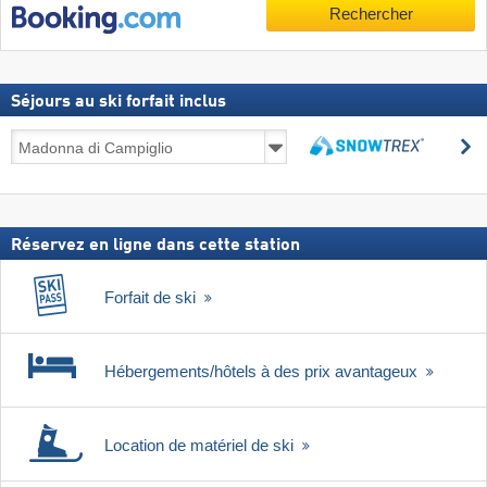
Rechercher
Séjours au ski forfait inclus
Séjours
R
au
Rechercher
ski
forfait
inclus
Réservez en ligne dans cette station
Forfait de ski
Hébergements/hôtels à des prix avantageux
Location de matériel de ski