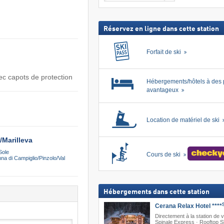
ski
Recher
forfait
inclus
Réservez en ligne dans cette station
Forfait de ski
ec capots de protection
Hébergements/hôtels à des 
avantageux
Location de matériel de ski
​Marilleva
 Sole
Cours de ski
a di Campiglio/Pinzolo/Val
Hébergements dans cette station
Cerana Relax Hotel ****
Directement à la station de v
Spinale Express · Rooftop 