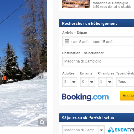
Madonna di Campiglio
·
à 50 m du domaine skiable
Rechercher un hébergement
Arrivée – Départ
sam 8 août – sam 15 août
Destination – sélectionner
Adultes
Enfants
Chambres
Type d'étab
Reche
Séjours au ski forfait inclus
Séjours
au