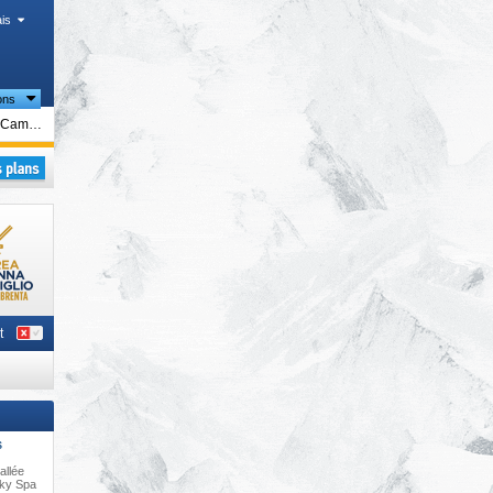
is
ons
tiques
Madonna di Campiglio/​Pinzolo/​Folgàrida/​Marilleva
ues
Madonna di Campiglio/​Pinzolo/​Folgàrida/​Marilleva
s
,
t
S
allée
Sky Spa