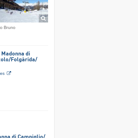
o Bruno
s Madonna di
olo/​Folgàrida/​
tes
nna di Campiglio/​