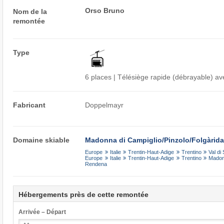
Orso Bruno
Nom de la
remontée
Type
6 places | Télésiège rapide (débrayable) av
Fabricant
Doppelmayr
Domaine skiable
Madonna di Campiglio/​Pinzolo/​Folgàrida/
Europe
Italie
Trentin-Haut-Adige
Trentino
Val di
Europe
Italie
Trentin-Haut-Adige
Trentino
Madonn
Rendena
Hébergements près de cette remontée
Arrivée – Départ