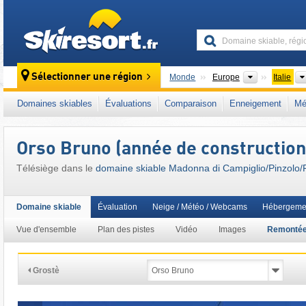
skiresort
Continents
Sélectionner une région
Monde
Europe
Italie
Continents
Monde
Europe
Italie
Domaines skiables
Évaluations
Comparaison
Enneigement
Mé
Ce domaine skiable se situe aussi dans :
Ma
Italie nord-orientale
,
Alpes sud-orientales
,
A
Orso Bruno (année de construction
Union européenne
Télésiège dans le
domaine skiable Madonna di Campiglio/​Pinzolo/​F
Domaine skiable
Évaluation
Neige / Météo / Webcams
Hébergeme
Vue d'ensemble
Plan des pistes
Vidéo
Images
Remonté
Grostè