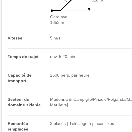
Gare aval
1853 m
Vitesse
5 m/s
Temps de trajet
env. 5:20 min
Capacité de
2600 pers. par heure
transport
Secteur du
Madonna di Campiglio/​Pinzolo/​Folgàrida/​Mar
domaine skiable
Marilleva]
Remontée
3 places | Télésiège à pinces fixes
remplacée