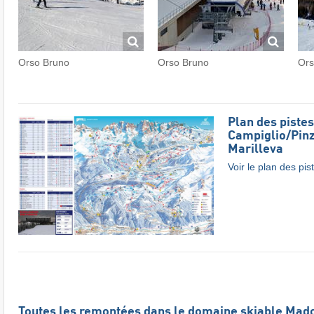
Orso Bruno
Orso Bruno
Ors
Plan des piste
Campiglio/​Pinz
Marilleva
Voir le plan des pis
Toutes les remontées dans le domaine skiable Mado