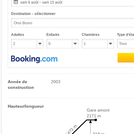
sam 8 août – sam 15 août
Destination – sélectionner
Adultes
Enfants
Chambres
Type d'éta
Année de
2003
construction
Hauteur/longueur
Gare amont
2171 m
1473 m
318 m