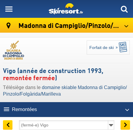
skiresort
Madonna di Campiglio/​Pinzolo/​Folgàrida/​Marilleva
Forfait de ski
Vigo (année de construction 1993,
remontée fermée
)
Télésiège dans le
domaine skiable Madonna di Campiglio/​
Pinzolo/​Folgàrida/​Marilleva
Remontées