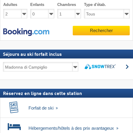
Adultes
Enfants
Chambres
Type d'étab.
Rechercher
Séjours au ski forfait inclus
Séjours
R
au
Rechercher
ski
forfait
inclus
Réservez en ligne dans cette station
Forfait de ski
Hébergements/hôtels à des prix avantageux