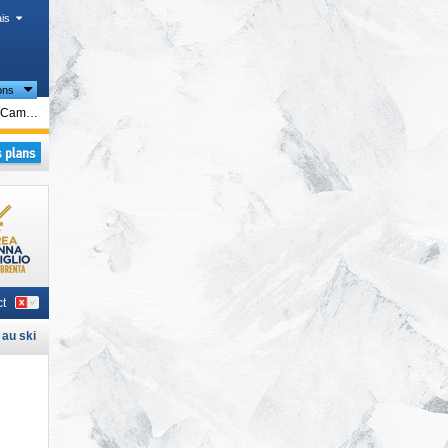
is
ons
tiques
Madonna di Campiglio/​Pinzolo/​Folgàrida/​Marilleva
ues
Madonna di Campiglio/​Pinzolo/​Folgàrida/​Marilleva
s
,
t
 au ski