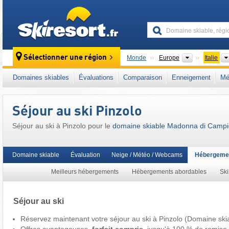
skiresort
Continents
Sélectionner une région
Monde
Europe
Italie
Continents
Monde
Europe
Italie
Domaines skiables
Évaluations
Comparaison
Enneigement
Mé
Ce domaine skiable se situe aussi dans :
Ma
Italie nord-orientale
,
Alpes sud-orientales
,
A
Séjour au ski Pinzolo
Union européenne
Séjour au ski à Pinzolo pour le
domaine skiable Madonna di Campiglio
Domaine skiable
Évaluation
Neige / Météo / Webcams
Hébergeme
Meilleurs hébergements
Hébergements abordables
Ski
Séjour au ski
Réservez maintenant votre séjour au ski à Pinzolo (Domaine skiab