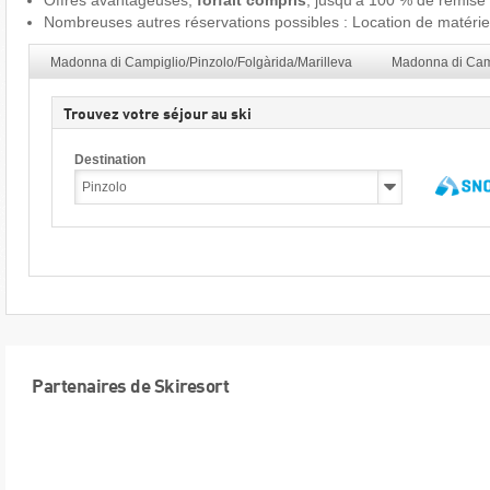
Offres avantageuses,
forfait compris
, jusqu'à 100 % de remise 
Nombreuses autres réservations possibles : Location de matériel 
Madonna di Campiglio/Pinzolo/Folgàrida/Marilleva
Madonna di Cam
Trouvez votre séjour au ski
Destination
Partenaires de Skiresort