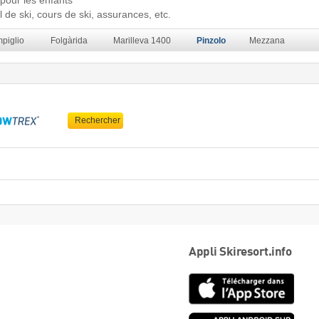
pour les enfants
de ski, cours de ski, assurances, etc.
piglio
Folgàrida
Marilleva 1400
Pinzolo
Mezzana
Rechercher
Appli Skiresort.info
App
Store