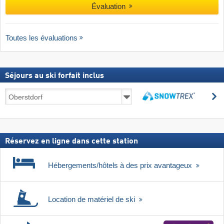
Évaluation
Toutes les évaluations
Séjours au ski forfait inclus
Séjours
R
au
Rechercher
ski
forfait
inclus
Réservez en ligne dans cette station
Hébergements/hôtels à des prix avantageux
Location de matériel de ski