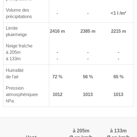
Volume des
-
-
-
<1 l /m²
précipitations
Limite
 m
2574 m
2416 m
2385 m
2215 m
pluie/neige
Neige fraîche
à 205m
-
-
-
-
à 133m
-
-
-
-
Humidité
%
de l'air
86 %
72 %
56 %
65 %
Pression
9
atmosphériquee
1010
1012
1013
1013
hPa
à 205m
à 133m