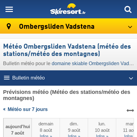
skiresort
Ombergsliden Vadstena
Météo Ombergsliden Vadstena (météo des
stations/météo des montagnes)
Bulletin météo pour le
domaine skiable Ombergsliden Vadstena
Bulletin météo
Prévisions météo
(Météo des stations/météo des
montagnes)
Météo sur 7 jours
demain
dim.
lun.
mar.
aujourd'hui
8 août
9 août
10 août
11 aoû
7 août
Infos »
Infos »
Infos »
Infos »