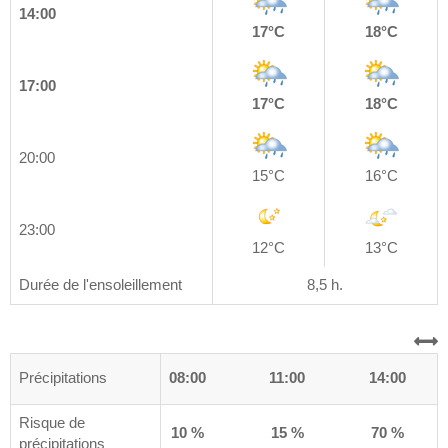
14:00
17°C
18°C
17:00
17°C
18°C
20:00
15°C
16°C
23:00
12°C
13°C
Durée de l'ensoleillement
8,5 h.
0
Précipitations
05:00
08:00
11:00
14:00
Risque de
%
15 %
10 %
15 %
70 %
précipitations