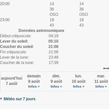
20:00
14
14
36
36
OSO
OSO
23:00
18
18
43
43
Données astronomiques
Début crépuscule:
04:19
Lever du soleil:
05:10
Coucher du soleil:
21:08
Fin crépuscule:
21:58
Lever de la lune:
22:48
Coucher de la lune:
17:39
demain
dim.
lun.
mar.
aujourd'hui
8 août
9 août
10 août
11 août
7 août
Infos »
Infos »
Infos »
Infos »
Météo sur 7 jours