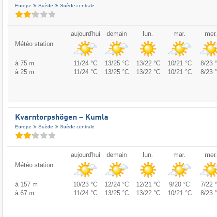
Europe
Suède
Suède centrale
aujourd'hui
demain
lun.
mar.
mer.
Météo station
à 75 m
11/24 °C
13/25 °C
13/22 °C
10/21 °C
8/23 
à 25 m
11/24 °C
13/25 °C
13/22 °C
10/21 °C
8/23 
Kvarntorpshögen – Kumla
Europe
Suède
Suède centrale
aujourd'hui
demain
lun.
mar.
mer.
Météo station
à 157 m
10/23 °C
12/24 °C
12/21 °C
9/20 °C
7/22 
à 67 m
11/24 °C
13/25 °C
13/22 °C
10/21 °C
8/23 