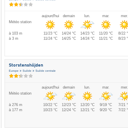
aujourd'hui
demain
lun.
mar.
mer.
Météo station
à 103 m
11/23 °C
14/24 °C
14/23 °C
11/20 °C
8/22 
à 3 m
11/24 °C
14/25 °C
14/24 °C
11/21 °C
8/23 
Storstenshöjden
Europe
Suède
Suède centrale
aujourd'hui
demain
lun.
mar.
mer.
Météo station
à 276 m
10/22 °C
12/23 °C
12/20 °C
9/19 °C
7/21 
à 177 m
10/23 °C
12/24 °C
12/21 °C
9/20 °C
7/22 