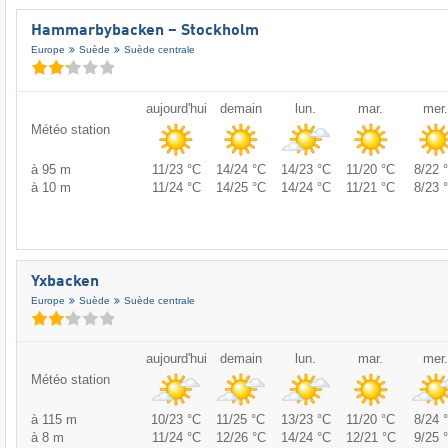
Hammarbybacken – Stockholm
Europe
Suède
Suède centrale
aujourd'hui
demain
lun.
mar.
mer.
Météo station
à 95 m
11/23 °C
14/24 °C
14/23 °C
11/20 °C
8/22 
à 10 m
11/24 °C
14/25 °C
14/24 °C
11/21 °C
8/23 
Yxbacken
Europe
Suède
Suède centrale
aujourd'hui
demain
lun.
mar.
mer.
Météo station
à 115 m
10/23 °C
11/25 °C
13/23 °C
11/20 °C
8/24 
à 8 m
11/24 °C
12/26 °C
14/24 °C
12/21 °C
9/25 