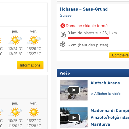
Hohsaas – Saas-Grund
Suisse
Domaine skiable fermé
jeu.
ven.
0 km de pistes sur 26,1 km
- cm (haut des pistes)
°C
13/24 °C
15/26 °C
°C
13/25 °C
15/27 °C
Compte-r
Informations
Vidéo
Aletsch Arena
Afficher la vidéo
jeu.
ven.
Madonna di Campig
Pinzolo/​Folgàrida/
°C
10/25 °C
16/27 °C
Marilleva
°C
11/26 °C
17/28 °C