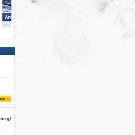
Arosa Lenzerheide
Pizol – Bad Ragaz/​Wang
tion
burg)