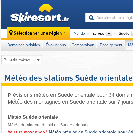
skiresort
Continents
Sélectionner une région
Monde
Europe
Suède
Domaines skiables
Évaluations
Comparaison
Enneigement
Mé
Météo des stations Suède orientale
Prévisions météo en Suède orientale pour 34 domain
Météo des montagnes en Suède orientale sur 7 jour
Météo Suède orientale
Météo dominante du ski en Suède orientale ​
Valeurs moyennes !
Météo précise en Suède orientale pour 3