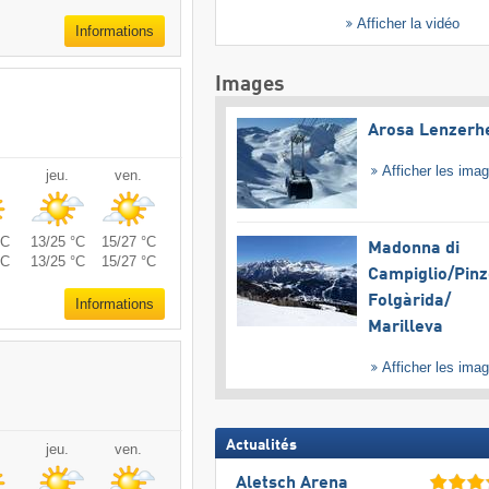
Afficher la vidéo
Informations
Images
Arosa Lenzerh
Afficher les ima
jeu.
ven.
°C
13/25 °C
15/27 °C
Madonna di
°C
13/25 °C
15/27 °C
Campiglio/​Pinz
Folgàrida/​
Informations
Marilleva
Afficher les ima
Actualités
jeu.
ven.
Aletsch Arena