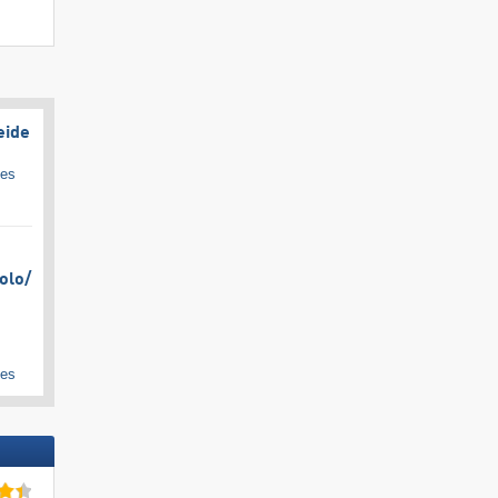
eide
ges
olo/​
ges