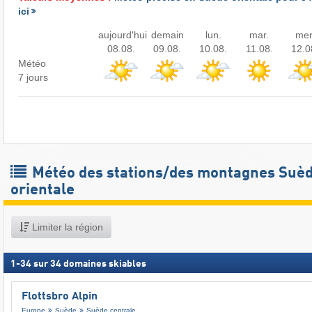
ici
aujourd'hui
demain
lun.
mar.
mer
08.08.
09.08.
10.08.
11.08.
12.0
Météo
7 jours
Météo des stations/des montagnes Suè
orientale
Limiter la région
1
-
34
sur
34
domaines skiables
Flottsbro Alpin
Europe
Suède
Suède centrale