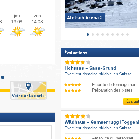
.
jeu.
ven.
Aletsch Arena
8.
13.08.
14.08.
Évaluations
Hohsaas – Saas-Grund
Excellent domaine skiable
en Suisse
de
Fiabilité de l'enneigement
Préparation des pistes
Voir sur la carte
Évalua
Wildhaus – Gamserrugg (Toggen
Excellent domaine skiable
en Suisse
Amabilité du personnel