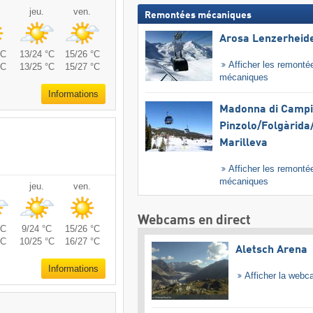
jeu.
ven.
Remontées mécaniques
Arosa Lenzerheid
°C
13/24 °C
15/26 °C
Afficher les remonté
°C
13/25 °C
15/27 °C
mécaniques
Informations
Madonna di Campig
Pinzolo/​Folgàrida/
Marilleva
Afficher les remonté
mécaniques
jeu.
ven.
Webcams en direct
°C
9/24 °C
15/26 °C
°C
10/25 °C
16/27 °C
Aletsch Arena
Informations
Afficher la web