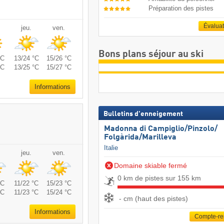
Préparation des pistes
Évalua
jeu.
ven.
Bons plans séjour au ski
°C
13/24 °C
15/26 °C
°C
13/25 °C
15/27 °C
Informations
Bulletins d'enneigement
Madonna di Campiglio/​Pinzolo/​
Folgàrida/​Marilleva
Italie
jeu.
ven.
Domaine skiable fermé
0 km de pistes sur 155 km
°C
11/22 °C
15/23 °C
°C
11/23 °C
15/24 °C
- cm (haut des pistes)
Informations
Compte-r