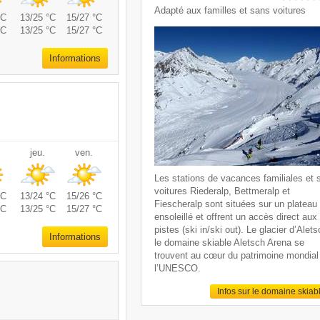
Adapté aux familles et sans voitures
°C
13/25 °C
15/27 °C
°C
13/25 °C
15/27 °C
Informations
jeu.
ven.
Les stations de vacances familiales et 
voitures Riederalp, Bettmeralp et
°C
13/24 °C
15/26 °C
Fiescheralp sont situées sur un plateau
°C
13/25 °C
15/27 °C
ensoleillé et offrent un accès direct aux
pistes (ski in/ski out). Le glacier d’Alets
Informations
le domaine skiable Aletsch Arena se
trouvent au cœur du patrimoine mondial
l’UNESCO.
Infos sur le domaine skiab