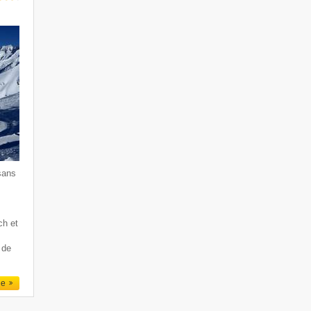
sans
ch et
 de
le