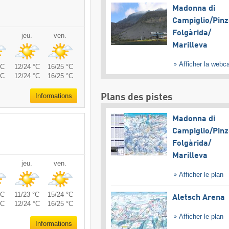
Madonna di
Campiglio/​Pinz
Folgàrida/​
jeu.
ven.
Marilleva
Afficher la web
°C
12/24 °C
16/25 °C
°C
12/24 °C
16/25 °C
Informations
Plans des pistes
Madonna di
Campiglio/​Pinz
Folgàrida/​
Marilleva
jeu.
ven.
Afficher le plan
°C
11/23 °C
15/24 °C
Aletsch Arena
°C
12/24 °C
16/25 °C
Afficher le plan
Informations