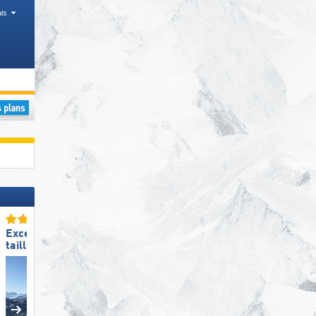
is
Excellente
Excellente
taille de domaine skiable
station de ski familiale