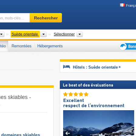
França
Domaine
Rechercher
skiable,
région,
mots-
Pays
Zones régionales
Régions, Comtés
Suède orientale
Sélectionner
clés…
téo
Remontées
Hébergements
Bons
plans
séjour
Hôtels : Suède orientale
au
ski
Le best of des évaluations
es skiables -
Excellent
s
respect de l‘environnement
4 domaines skiables