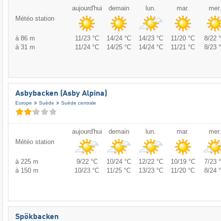
aujourd'hui
demain
lun.
mar.
mer.
Météo station
à 86 m
11/23 °C
14/24 °C
14/23 °C
11/20 °C
8/22 
à 31 m
11/24 °C
14/25 °C
14/24 °C
11/21 °C
8/23 
Asbybacken (Asby Alpina)
Europe
Suède
Suède centrale
aujourd'hui
demain
lun.
mar.
mer.
Météo station
à 225 m
9/22 °C
10/24 °C
12/22 °C
10/19 °C
7/23 
à 150 m
10/23 °C
11/25 °C
13/23 °C
11/20 °C
8/24 
Spökbacken