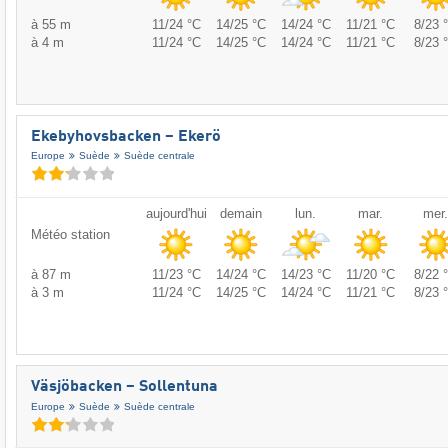
à 55 m
11/24 °C
14/25 °C
14/24 °C
11/21 °C
8/23 
à 4 m
11/24 °C
14/25 °C
14/24 °C
11/21 °C
8/23 
Ekebyhovsbacken – Ekerö
Europe
Suède
Suède centrale
aujourd'hui
demain
lun.
mar.
mer.
Météo station
à 87 m
11/23 °C
14/24 °C
14/23 °C
11/20 °C
8/22 
à 3 m
11/24 °C
14/25 °C
14/24 °C
11/21 °C
8/23 
Väsjöbacken – Sollentuna
Europe
Suède
Suède centrale