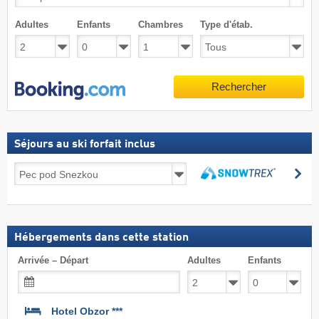
Adultes
Enfants
Chambres
Type d'étab.
Rechercher
Séjours au ski forfait inclus
Séjours
Re
au
Rechercher
ski
forfait
inclus
Hébergements dans cette station
Arrivée – Départ
Adultes
Enfants
Hotel Obzor ***