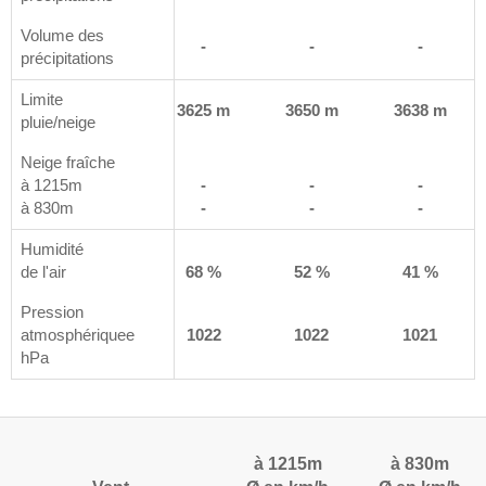
Volume des
-
-
-
-
précipitations
Limite
 m
3426 m
3625 m
3650 m
3638 m
pluie/neige
Neige fraîche
à 1215m
-
-
-
-
à 830m
-
-
-
-
Humidité
%
de l'air
77 %
68 %
52 %
41 %
Pression
9
atmosphériquee
1020
1022
1022
1021
hPa
à 1215m
à 830m