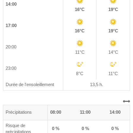
14:00
16°C
19°C
17:00
16°C
19°C
20:00
11°C
14°C
23:00
8°C
11°C
Durée de l'ensoleillement
13,5 h.
0
Précipitations
05:00
08:00
11:00
14:00
Risque de
%
10 %
0 %
0 %
0 %
précipitations