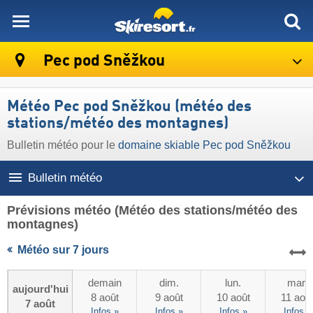
skiresort
Pec pod Sněžkou
Météo Pec pod Sněžkou (météo des
stations/météo des montagnes)
Bulletin météo pour le
domaine skiable Pec pod Sněžkou
Bulletin météo
Prévisions météo
(Météo des stations/météo des
montagnes)
Météo sur 7 jours
demain
dim.
lun.
mar.
aujourd'hui
8 août
9 août
10 août
11 aoû
7 août
Infos »
Infos »
Infos »
Infos »