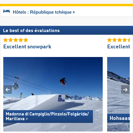
Hôtels : République tchèque
Le best of des évaluations
Excellent snowpark
Excellent
Madonna di Campiglio/​Pinzolo/​Folgàrida/​
Hohsaas 
Marilleva