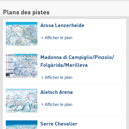
Plans des pistes
Arosa Lenzerheide
Afficher le plan
Madonna di Campiglio/​Pinzolo/​
Folgàrida/​Marilleva
Afficher le plan
Aletsch Arena
Afficher le plan
Serre Chevalier