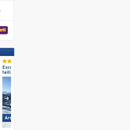
Excellente
Excellent enneigement
taille de domaine skiable
Arosa Lenzerheide
Hohsaas – Saas-Grund