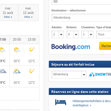
mar.
mer.
Destination – sélectionner
11 août
12 août
Infos »
Infos »
Adultes
Enfants
Chambres
Type d'étab
7:00
20:00
23:00
Reche
19°C
16°C
12°C
Séjours au ski forfait inclus
Séjours
au
ski
Recher
19°C
16°C
12°C
forfait
inclus
Réservez en ligne dans cette station
Hébergements/hôtels à des 
avantageux