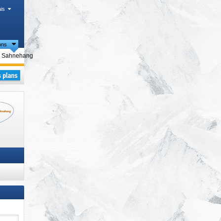
is
ons
es
lectionner
Sahnehang