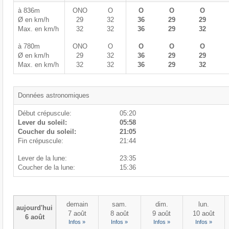
à 836m
ONO
O
O
O
O
Ø en km/h
29
32
36
29
29
Max. en km/h
32
32
36
29
32
à 780m
ONO
O
O
O
O
Ø en km/h
29
32
36
29
29
Max. en km/h
32
32
36
29
32
Données astronomiques
Début crépuscule:
05:20
Lever du soleil:
05:58
Coucher du soleil:
21:05
Fin crépuscule:
21:44
Lever de la lune:
23:35
Coucher de la lune:
15:36
demain
sam.
dim.
lun.
aujourd'hui
7 août
8 août
9 août
10 août
6 août
Infos »
Infos »
Infos »
Infos »