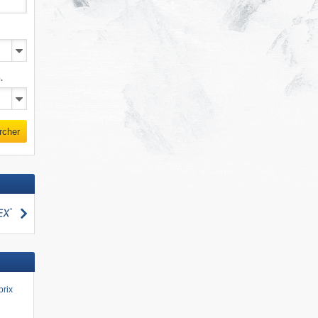
.
rcher
Rechercher
cher
prix