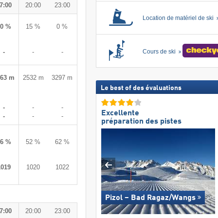
7:00
20:00
23:00
Location de matériel de ski
20 %
15 %
0 %
-
-
-
Cours de ski
963 m
2532 m
3297 m
Le best of des évaluations
-
-
-
Excellente
-
-
-
préparation des pistes
36 %
52 %
62 %
1019
1020
1022
Pizol – Bad Ragaz/​Wangs
7:00
20:00
23:00