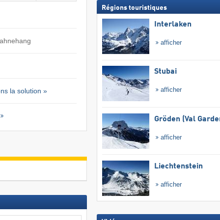
Régions touristiques
Interlaken
Sahnehang
afficher
Stubai
afficher
s la solution »
Gröden (Val Garde
afficher
Liechtenstein
afficher