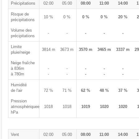
Précipitations
02:00
05:00
08:00
11:00
14:00
1
Risque de
10 %
0 %
0 %
0 %
20 %
précipitations
Volume des
-
-
-
-
-
précipitations
Limite
3814 m
3673 m
3570 m
3465 m
3337 m
2
pluie/neige
Neige fraîche
à 836m
-
-
-
-
-
à 780m
-
-
-
-
-
Humidité
de l'air
72 %
71 %
62 %
48 %
37 %
Pression
atmosphériquee
1018
1018
1019
1020
1020
hPa
Vent
02:00
05:00
08:00
11:00
14:00
1