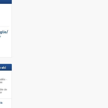
lio/​
​
 ski
allée ·
ie
ble de
er
za