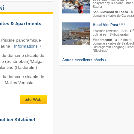
easybreezy & coloré · Bar sp
ki
Sauna
San Giovanni di Fassa
·
à
domaine skiable de Carezza
uites & Apartments
Hotel Alte Post ****
Tradition revisitée · SPA · Dé
culinaires · Skibus gratuit
· Piscine panoramique
Fieberbrunn
·
à 1,5 km du
domaine skiable de Saalbac
sauna ·
Informations
Hinterglemm Leogang Fiebe
(Skicircus)
 du domaine skiable de
Autres excellents hôtels
no (Schöneben)/​Malga
lentino (Haideralm)
 du domaine skiable de
 – Malles Venosta
Site Web
of bei Kitzbühel