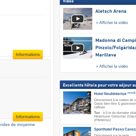
Vidéo
Aletsch Arena
Afficher la vidéo
Madonna di Campig
Pinzolo/​Folgàrida/
Informations
Marilleva
Afficher la vidéo
Excellents hôtels pour votre séjour au
S
Hotel Neuhintertux ****
Directement à la station de v
Oasis bien-être & gastronom
raffinée
Tux
·
à 0 m du domaine skia
Informations
Hintertuxer Gletscher (Glaci
d'Hintertux)
mandes de moyenne
Sporthotel Passo Carez
Directement sur la piste ·