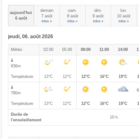
demain
sam.
dim.
lun.
aujourd'hui
7 août
8 août
9 août
10 août
6 août
Infos »
Infos »
Infos »
Infos »
jeudi, 06. août 2026
Météo
02:00
05:00
08:00
11:00
14:00
1
à
836m
Température
13°C
12°C
12°C
16°C
19°C
à
780m
Température
13°C
12°C
12°C
16°C
19°C
Durée de
10 h.
l'ensoleillement