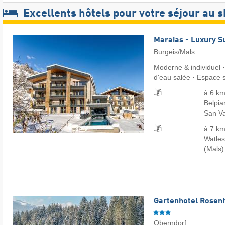
Excellents hôtels pour votre séjour au s
Maraias - Luxury S
Burgeis/Mals
Moderne & individuel 
d'eau salée · Espace 
à 6 km
Belpia
San Va
à 7 km
Watles
(Mals)
Gartenhotel Rosenh
Oberndorf