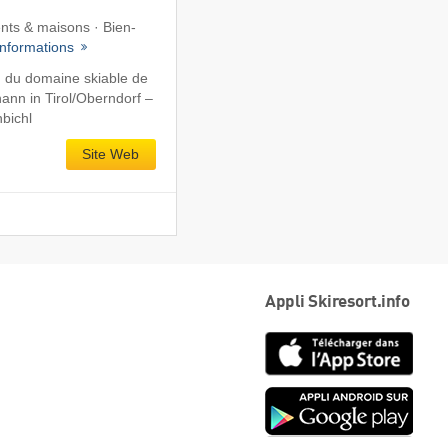
ts & maisons · Bien-
Informations
 du domaine skiable de
hann in Tirol/​Oberndorf –
bichl
Site Web
Appli Skiresort.info
App
Store
Goog
play