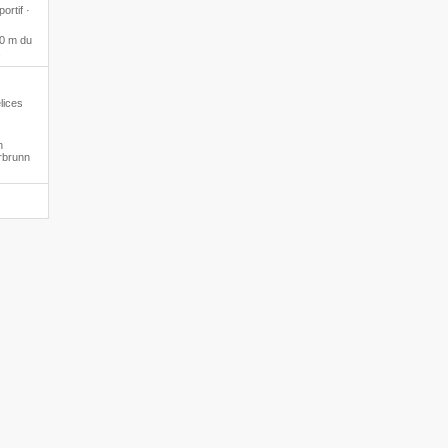
ortif ·
 0 m du
lices
h
rbrunn