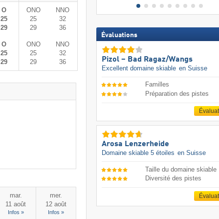
O
ONO
NNO
25
25
32
29
29
36
Évaluations
O
ONO
NNO
25
25
32
Pizol – Bad Ragaz/​Wangs
29
29
36
Excellent domaine skiable
en Suisse
Familles
Préparation des pistes
Évalua
Arosa Lenzerheide
Domaine skiable 5 étoiles
en Suisse
Taille du domaine skiable
Diversité des pistes
mar.
mer.
Évalua
11 août
12 août
Infos »
Infos »