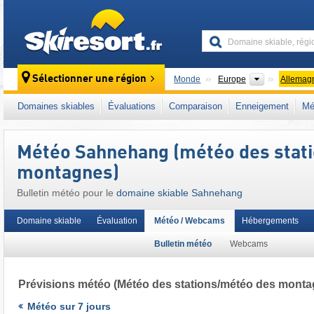
skiresort
Continents
Sélectionner une région
Monde
Europe
Allemag
Ce domaine skiable se situe aussi dans :
Ho
Domaines skiables
Évaluations
Comparaison
Enneigement
Mé
Süderbergland
,
Massif schisteux rhénan
,
Al
Météo Sahnehang (météo des stat
montagnes)
Bulletin météo pour le
domaine skiable Sahnehang
Domaine skiable
Évaluation
Météo / Webcams
Hébergements
Bulletin météo
Webcams
Prévisions météo
(Météo des stations/météo des monta
Météo sur 7 jours