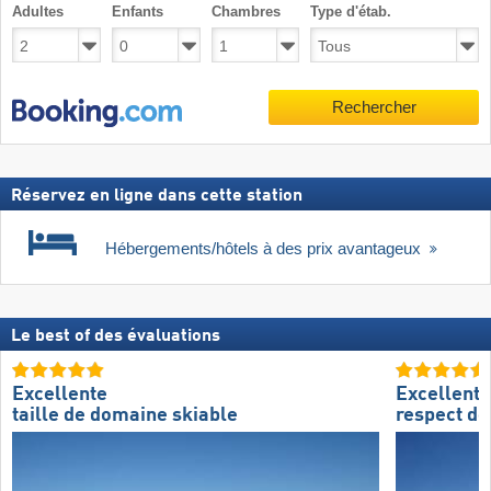
Adultes
Enfants
Chambres
Type d'étab.
Rechercher
Réservez en ligne dans cette station
Hébergements/hôtels à des prix avantageux
Le best of des évaluations
Excellente
Excellent
taille de domaine skiable
respect de