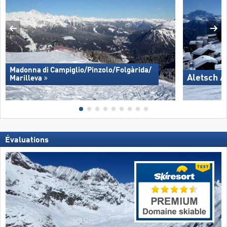
Madonna di Campiglio/​Pinzolo/​Folgàrida/​
Aletsch A
Marilleva
Évaluations