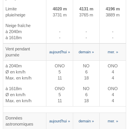
Limite
4020 m
4131 m
4196 m
pluie/neige
3731 m
3765 m
3889 m
Neige fraîche
à 2040m
-
-
-
à 1618m
-
-
-
Vent pendant
aujourd'hui
»
demain
»
mer.
»
journée
à 2040m
ONO
NO
ONO
Ø en km/h
5
6
4
Max. en km/h
11
18
4
à 1618m
ONO
NO
ONO
Ø en km/h
5
6
4
Max. en km/h
11
18
4
Données
aujourd'hui
»
demain
»
mer.
»
astronomiques