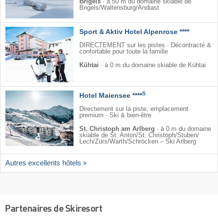
Brigels
·
à 50 m du domaine skiable de
Brigels/​Waltensburg/​Andiast
Sport & Aktiv Hotel Alpenrose ****
DIRECTEMENT sur les pistes · Décontracté &
confortable pour toute la famille
Kühtai
·
à 0 m du domaine skiable de Kühtai
S
Hotel Maiensee ****
Directement sur la piste, emplacement
premium · Ski & bien-être
St. Christoph am Arlberg
·
à 0 m du domaine
skiable de St. Anton/​St. Christoph/​Stuben/​
Lech/​Zürs/​Warth/​Schröcken – Ski Arlberg
Autres excellents hôtels
Partenaires de Skiresort