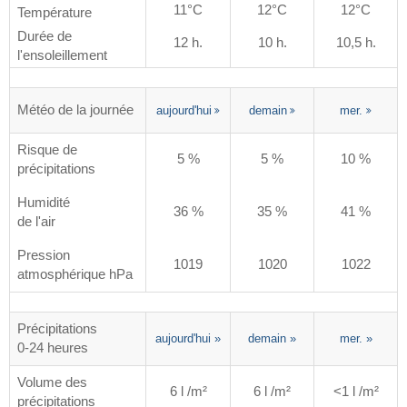
11°C
12°C
12°C
Température
Durée de
12 h.
10 h.
10,5 h.
l'ensoleillement
Météo de la journée
aujourd'hui
demain
mer.
Risque de
5 %
5 %
10 %
précipitations
Humidité
36 %
35 %
41 %
de l'air
Pression
1019
1020
1022
atmosphérique hPa
Précipitations
aujourd'hui
»
demain
»
mer.
»
0-24 heures
Volume des
6 l /m²
6 l /m²
<1 l /m²
précipitations