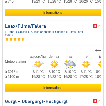
à 740 m
13/29 °C
15/28 °C
15/28 °C
16/26 °C
15/29 
Informations
Laax/​Flims/​Falera
Europe
Suisse
Suisse orientale
Grisons
Flims Laax
Falera
aujourd'hui
demain
mar.
mer.
jeu.
Météo station
à 3018 m
9/11 °C
8/10 °C
8/10 °C
9/11 °C
9/12 °
à 1100 m
16/28 °C
16/28 °C
16/28 °C
17/28 °C
18/28 
Informations
Gurgl – Obergurgl-Hochgurgl