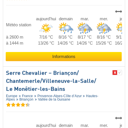
aujourd'hui
demain
mar.
mer.
jeu.
Météo station
à 2600 m
7/16 °C
8/16 °C
8/17 °C
8/16 °C
9/17 °
à 1444 m
13/26 °C
14/26 °C
14/26 °C
15/26 °C
16/26 
Informations
Serre Chevalier – Briançon/​
Chantemerle/​Villeneuve-la-Salle/​
Le Monêtier-les-Bains
Europe
France
Provence-Alpes-Côte d’Azur
Hautes-
Alpes
Briançon
Vallée de la Guisane
aujourd'hui
demain
mar.
mer.
jeu.