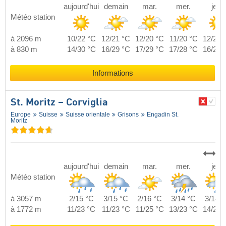
aujourd'hui
demain
mar.
mer.
jeu.
Météo station
à 2096 m
10/22 °C
12/21 °C
12/20 °C
11/20 °C
12/20 
à 830 m
14/30 °C
16/29 °C
17/29 °C
17/28 °C
16/29 
Informations
St. Moritz – Corviglia
Europe
Suisse
Suisse orientale
Grisons
Engadin St.
Moritz
aujourd'hui
demain
mar.
mer.
jeu.
Météo station
à 3057 m
2/15 °C
3/15 °C
2/16 °C
3/14 °C
3/14 °
à 1772 m
11/23 °C
11/23 °C
11/25 °C
13/23 °C
14/23 