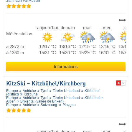
Samnaun Val Müstair
aujourd'hui
demain
mar.
mer.
jeu.
Météo station
à 2872 m
12/17 °C
13/16 °C
12/15 °C
12/16 °C
13/16 
à 1360 m
15/31 °C
15/30 °C
15/29 °C
16/31 °C
16/30 
Informations
KitzSki – Kitzbühel/​Kirchberg
Europe
Autriche
Tyrol
Tiroler Unterland
Kitzbühel
(district)
Kitzbühel
Europe
Autriche
Tyrol
Tiroler Unterland
Kitzbüheler
Alpen
Brixental (vallée de Brixen)
Europe
Autriche
Salzbourg
Pinzgau
aujourd'hui
demain
mar.
mer.
jeu.