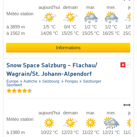
aujourd'hui
demain
mar.
mer.
jeu.
Météo station
à 3899 m
1/5 °C
0/4 °C
1/2 °C
1/2 °C
1/5 °
à 1562 m
14/26 °C
15/25 °C
15/25 °C
16/25 °C
15/26 
Informations
Snow Space Salzburg – Flachau/​
Wagrain/​St. Johann-Alpendorf
Europe
Autriche
Salzbourg
Pongau
Salzburger
Sportwelt
aujourd'hui
demain
mar.
mer.
jeu.
Météo station
à 1980 m
10/22 °C
12/23 °C
11/22 °C
12/21 °C
11/22 