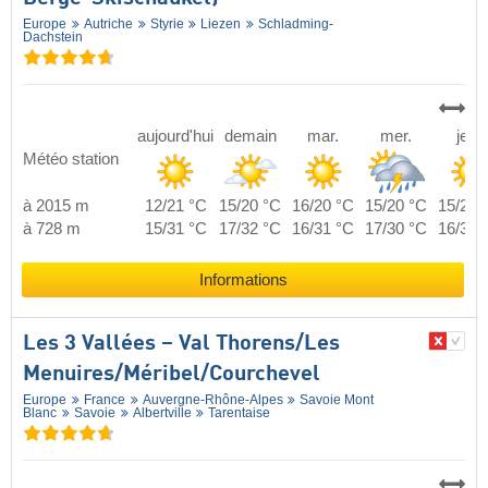
Europe
Autriche
Styrie
Liezen
Schladming-
Dachstein
aujourd'hui
demain
mar.
mer.
jeu.
Météo station
à 2015 m
12/21 °C
15/20 °C
16/20 °C
15/20 °C
15/20 
à 728 m
15/31 °C
17/32 °C
16/31 °C
17/30 °C
16/31 
Informations
Les 3 Vallées – Val Thorens/​Les
Menuires/​Méribel/​Courchevel
Europe
France
Auvergne-Rhône-Alpes
Savoie Mont
Blanc
Savoie
Albertville
Tarentaise