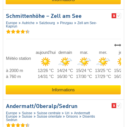
Schmittenhöhe – Zell am See
Europe
Autriche
Salzbourg
Pinzgau
Zell am See-
Kaprun
aujourd'hui
demain
mar.
mer.
jeu.
Météo station
à 2000 m
12/26 °C
14/24 °C
15/24 °C
13/25 °C
15/26 
à 760 m
14/31 °C
16/30 °C
17/30 °C
17/29 °C
16/30 
Informations
Andermatt/​Oberalp/​Sedrun
Europe
Suisse
Suisse centrale
Uri
Andermatt
Europe
Suisse
Suisse orientale
Grisons
Disentis
Sedrun