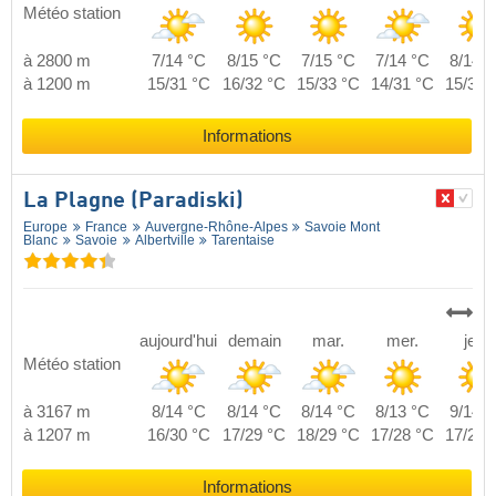
Météo station
à 2800 m
7/14 °C
8/15 °C
7/15 °C
7/14 °C
8/14 °
à 1200 m
15/31 °C
16/32 °C
15/33 °C
14/31 °C
15/31 
Informations
La Plagne (Paradiski)
Europe
France
Auvergne-Rhône-Alpes
Savoie Mont
Blanc
Savoie
Albertville
Tarentaise
aujourd'hui
demain
mar.
mer.
jeu.
Météo station
à 3167 m
8/14 °C
8/14 °C
8/14 °C
8/13 °C
9/14 °
à 1207 m
16/30 °C
17/29 °C
18/29 °C
17/28 °C
17/29 
Informations