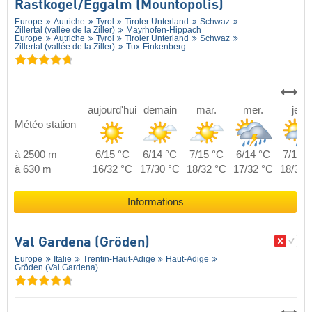
Rastkogel/​Eggalm (Mountopolis)
Europe
Autriche
Tyrol
Tiroler Unterland
Schwaz
Zillertal (vallée de la Ziller)
Mayrhofen-Hippach
Europe
Autriche
Tyrol
Tiroler Unterland
Schwaz
Zillertal (vallée de la Ziller)
Tux-Finkenberg
aujourd'hui
demain
mar.
mer.
jeu.
Météo station
à 2500 m
6/15 °C
6/14 °C
7/15 °C
6/14 °C
7/15 °
à 630 m
16/32 °C
17/30 °C
18/32 °C
17/32 °C
18/31 
Informations
Val Gardena (Gröden)
Europe
Italie
Trentin-Haut-Adige
Haut-Adige
Gröden (Val Gardena)