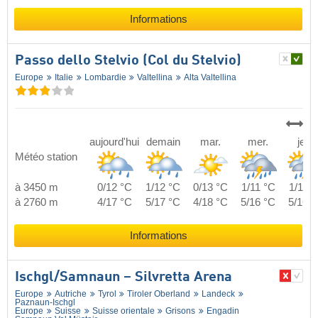
Informations
Passo dello Stelvio (Col du Stelvio)
Europe
Italie
Lombardie
Valtellina
Alta Valtellina
aujourd'hui
demain
mar.
mer.
jeu.
Météo station
à 3450 m
0/12 °C
1/12 °C
0/13 °C
1/11 °C
1/11 °
à 2760 m
4/17 °C
5/17 °C
4/18 °C
5/16 °C
5/16 °
Informations
Ischgl/​Samnaun – Silvretta Arena
Europe
Autriche
Tyrol
Tiroler Oberland
Landeck
Paznaun-Ischgl
Europe
Suisse
Suisse orientale
Grisons
Engadin