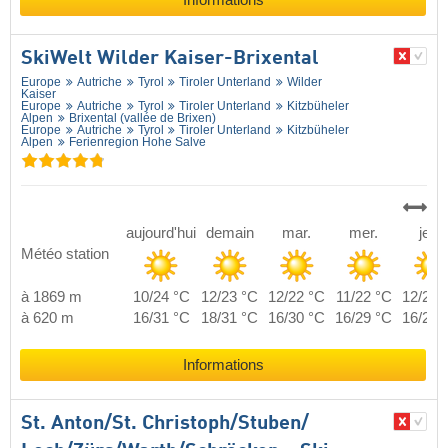
Informations
SkiWelt Wilder Kaiser-Brixental
Europe
Autriche
Tyrol
Tiroler Unterland
Wilder
Kaiser
Europe
Autriche
Tyrol
Tiroler Unterland
Kitzbüheler
Alpen
Brixental (vallée de Brixen)
Europe
Autriche
Tyrol
Tiroler Unterland
Kitzbüheler
Alpen
Ferienregion Hohe Salve
aujourd'hui
demain
mar.
mer.
jeu.
Météo station
à 1869 m
10/24 °C
12/23 °C
12/22 °C
11/22 °C
12/22 
à 620 m
16/31 °C
18/31 °C
16/30 °C
16/29 °C
16/29 
Informations
St. Anton/​St. Christoph/​Stuben/​