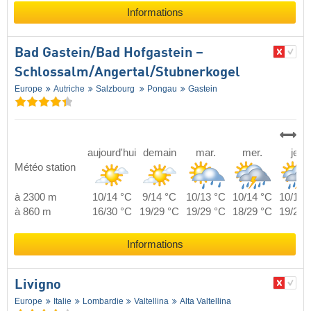
Informations
Bad Gastein/​Bad Hofgastein –
Schlossalm/​Angertal/​Stubnerkogel
Europe
Autriche
Salzbourg
Pongau
Gastein
aujourd'hui
demain
mar.
mer.
jeu.
Météo station
à 2300 m
10/14 °C
9/14 °C
10/13 °C
10/14 °C
10/14 
à 860 m
16/30 °C
19/29 °C
19/29 °C
18/29 °C
19/29 
Informations
Livigno
Europe
Italie
Lombardie
Valtellina
Alta Valtellina