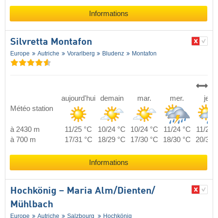
Informations
Silvretta Montafon
Europe
Autriche
Vorarlberg
Bludenz
Montafon
aujourd'hui
demain
mar.
mer.
jeu.
Météo station
à 2430 m
11/25 °C
10/24 °C
10/24 °C
11/24 °C
11/25 
à 700 m
17/31 °C
18/29 °C
17/30 °C
18/30 °C
20/30 
Informations
Hochkönig – Maria Alm/​Dienten/​
Mühlbach
Europe
Autriche
Salzbourg
Hochkönig