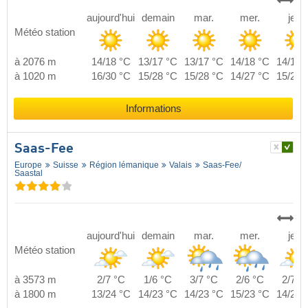
aujourd'hui
demain
mar.
mer.
jeu.
Météo station
à 2076 m
14/18 °C
13/17 °C
13/17 °C
14/18 °C
14/19 
à 1020 m
16/30 °C
15/28 °C
15/28 °C
14/27 °C
15/27 
Informations
Saas-Fee
Europe
Suisse
Région lémanique
Valais
Saas-Fee/​
Saastal
aujourd'hui
demain
mar.
mer.
jeu.
Météo station
à 3573 m
2/7 °C
1/6 °C
3/7 °C
2/6 °C
2/7 °
à 1800 m
13/24 °C
14/23 °C
14/23 °C
15/23 °C
14/24 