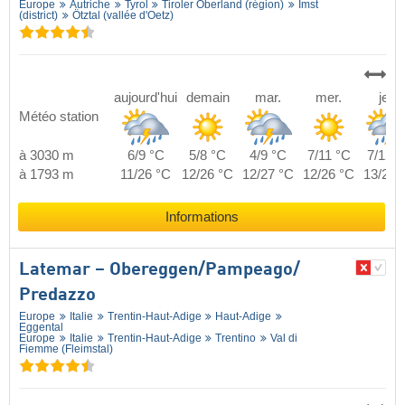
Europe
Autriche
Tyrol
Tiroler Oberland (région)
Imst
(district)
Ötztal (vallée d'Oetz)
aujourd'hui
demain
mar.
mer.
jeu.
Météo station
à 3030 m
6/9 °C
5/8 °C
4/9 °C
7/11 °C
7/12 °
à 1793 m
11/26 °C
12/26 °C
12/27 °C
12/26 °C
13/27 
Informations
Latemar – Obereggen/​Pampeago/​
Predazzo
Europe
Italie
Trentin-Haut-Adige
Haut-Adige
Eggental
Europe
Italie
Trentin-Haut-Adige
Trentino
Val di
Fiemme (Fleimstal)