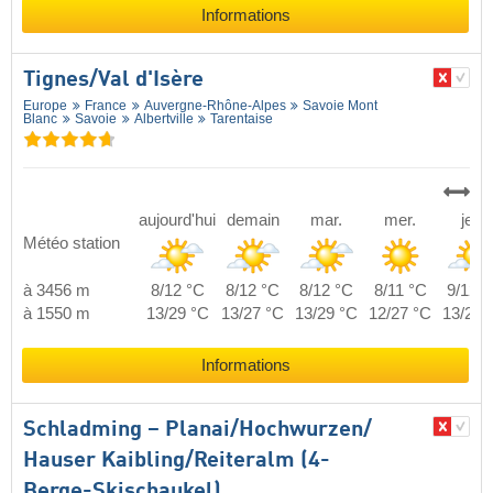
Informations
Tignes/​Val d'Isère
Europe
France
Auvergne-Rhône-Alpes
Savoie Mont
Blanc
Savoie
Albertville
Tarentaise
aujourd'hui
demain
mar.
mer.
jeu.
Météo station
à 3456 m
8/12 °C
8/12 °C
8/12 °C
8/11 °C
9/12 °
à 1550 m
13/29 °C
13/27 °C
13/29 °C
12/27 °C
13/27 
Informations
Schladming – Planai/​Hochwurzen/​
Hauser Kaibling/​Reiteralm (4-
Berge-Skischaukel)