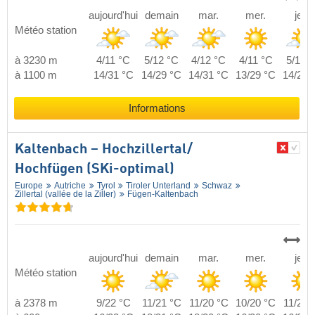
aujourd'hui
demain
mar.
mer.
jeu.
Météo station
à 3230 m
4/11 °C
5/12 °C
4/12 °C
4/11 °C
5/11 °
à 1100 m
14/31 °C
14/29 °C
14/31 °C
13/29 °C
14/29 
Informations
Kaltenbach – Hochzillertal/​
Hochfügen (SKi-optimal)
Europe
Autriche
Tyrol
Tiroler Unterland
Schwaz
Zillertal (vallée de la Ziller)
Fügen-Kaltenbach
aujourd'hui
demain
mar.
mer.
jeu.
Météo station
à 2378 m
9/22 °C
11/21 °C
11/20 °C
10/20 °C
11/20 