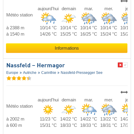
aujourd'hui
demain
mar.
mer.
jeu.
Météo station
à 2388 m
10/14 °C
10/14 °C
10/14 °C
10/14 °C
10/14 
à 1540 m
14/26 °C
15/25 °C
16/25 °C
15/24 °C
15/25 
Informations
Nassfeld – Hermagor
Europe
Autriche
Carinthie
Nassfeld-Pressegger See
aujourd'hui
demain
mar.
mer.
jeu.
Météo station
à 2002 m
11/23 °C
14/22 °C
14/22 °C
13/22 °C
14/22 
à 600 m
15/31 °C
18/33 °C
18/33 °C
18/31 °C
17/32 