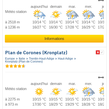
aujourd'hui
demain
mar.
mer.
jeu.
Météo station
à 2518 m
10/14 °C
10/14 °C
10/14 °C
10/14 °C
10/14 
à 1236 m
16/27 °C
16/30 °C
17/28 °C
16/29 °C
17/27 
Informations
Plan de Corones (Kronplatz)
Europe
Italie
Trentin-Haut-Adige
Haut-Adige
Kronplatz (Plan de Corones)
aujourd'hui
demain
mar.
mer.
jeu.
Météo station
à 2275 m
10/15 °C
10/15 °C
10/15 °C
10/15 °C
10/15 
à 973 m
17/30 °C
18/29 °C
19/29 °C
18/28 °C
18/29 