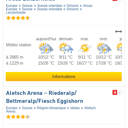
Europe
Suisse
Suisse orientale
Grisons
Arosa
Europe
Suisse
Suisse orientale
Grisons
Lenzerheide
aujourd'hui
demain
mar.
mer.
jeu.
Météo station
à 2865 m
10/12 °C
9/11 °C
9/11 °C
10/12 °C
10/13 
à 1229 m
15/26 °C
15/26 °C
16/27 °C
17/26 °C
18/26 
Informations
Aletsch Arena – Riederalp/​
Bettmeralp/​Fiesch Eggishorn
Europe
Suisse
Région lémanique
Valais
Aletsch
Arena