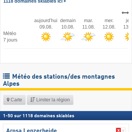
1118 domaines skiables ici
aujourd'hui
demain
mar.
mer.
jeu
09.08.
10.08.
11.08.
12.08.
13.0
Météo
7 jours
Météo des stations/des montagnes
Alpes
Carte
Limiter la région
1
-
50
sur
1118
domaines skiables
Arosa Lenzerheide