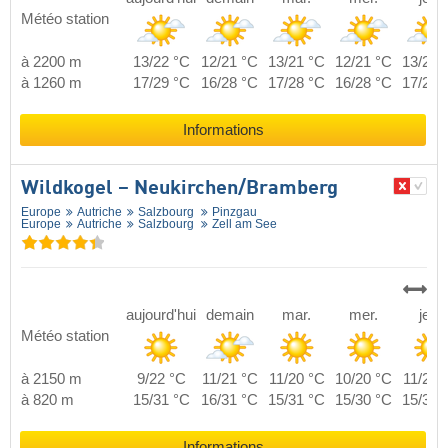
Météo station
à 2200 m
13/22 °C
12/21 °C
13/21 °C
12/21 °C
13/21 
à 1260 m
17/29 °C
16/28 °C
17/28 °C
16/28 °C
17/28 
Informations
Wildkogel – Neukirchen/​Bramberg
Europe
Autriche
Salzbourg
Pinzgau
Europe
Autriche
Salzbourg
Zell am See
aujourd'hui
demain
mar.
mer.
jeu.
Météo station
à 2150 m
9/22 °C
11/21 °C
11/20 °C
10/20 °C
11/20 
à 820 m
15/31 °C
16/31 °C
15/31 °C
15/30 °C
15/31 
Informations