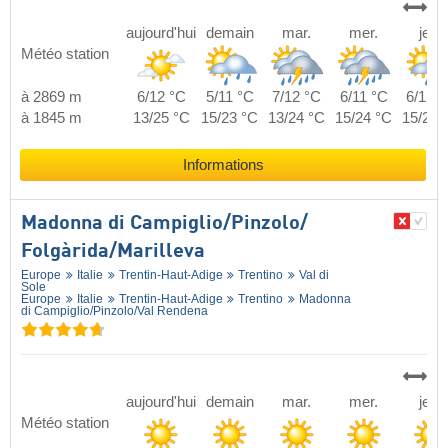
aujourd'hui
demain
mar.
mer.
jeu.
Météo station
à 2869 m
6/12 °C
5/11 °C
7/12 °C
6/11 °C
6/12 °
à 1845 m
13/25 °C
15/23 °C
13/24 °C
15/24 °C
15/25 
Informations
Madonna di Campiglio/​Pinzolo/​
Folgàrida/​Marilleva
Europe
Italie
Trentin-Haut-Adige
Trentino
Val di
Sole
Europe
Italie
Trentin-Haut-Adige
Trentino
Madonna
di Campiglio/​Pinzolo/​Val Rendena
aujourd'hui
demain
mar.
mer.
jeu.
Météo station