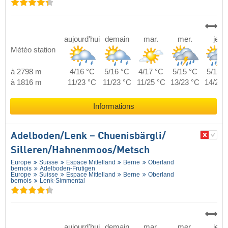
aujourd'hui
demain
mar.
mer.
jeu.
Météo station
à 2798 m
4/16 °C
5/16 °C
4/17 °C
5/15 °C
5/15 °
à 1816 m
11/23 °C
11/23 °C
11/25 °C
13/23 °C
14/23 
Informations
Adelboden/​Lenk – Chuenisbärgli/​
Silleren/​Hahnenmoos/​Metsch
Europe
Suisse
Espace Mittelland
Berne
Oberland
bernois
Adelboden-Frutigen
Europe
Suisse
Espace Mittelland
Berne
Oberland
bernois
Lenk-Simmental
aujourd'hui
demain
mar.
mer.
jeu.