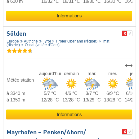
à 600 m
16/32 °C
18/31 °C
18/30 °C
16/30 °C
16/30 
Informations
Sölden
Europe
Autriche
Tyrol
Tiroler Oberland (région)
Imst
(district)
Ötztal (vallée d'Oetz)
aujourd'hui
demain
mar.
mer.
jeu.
Météo station
à 3340 m
5/7 °C
4/6 °C
3/7 °C
6/9 °C
6/10 °
à 1350 m
12/28 °C
13/28 °C
13/29 °C
13/28 °C
14/29 
Informations
Mayrhofen – Penken/​Ahorn/​