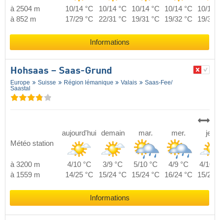
à 2504 m
10/14 °C
10/14 °C
10/14 °C
10/14 °C
10/14 
à 852 m
17/29 °C
22/31 °C
19/31 °C
19/32 °C
19/31 
Informations
Hohsaas – Saas-Grund
Europe
Suisse
Région lémanique
Valais
Saas-Fee/​
Saastal
aujourd'hui
demain
mar.
mer.
jeu.
Météo station
à 3200 m
4/10 °C
3/9 °C
5/10 °C
4/9 °C
4/10 °
à 1559 m
14/25 °C
15/24 °C
15/24 °C
16/24 °C
15/25 
Informations