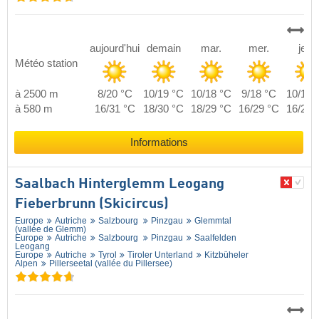
aujourd'hui
demain
mar.
mer.
jeu.
Météo station
à 2500 m
8/20 °C
10/19 °C
10/18 °C
9/18 °C
10/18 
à 580 m
16/31 °C
18/30 °C
18/29 °C
16/29 °C
16/29 
Informations
Saalbach Hinterglemm Leogang
Fieberbrunn (Skicircus)
Europe
Autriche
Salzbourg
Pinzgau
Glemmtal
(vallée de Glemm)
Europe
Autriche
Salzbourg
Pinzgau
Saalfelden
Leogang
Europe
Autriche
Tyrol
Tiroler Unterland
Kitzbüheler
Alpen
Pillerseetal (vallée du Pillersee)