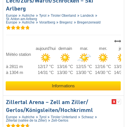
Lech/​Zürs/​Warth/​Schröcken – Ski
Arlberg
Europe
Autriche
Tyrol
Tiroler Oberland
Landeck
St. Anton am Arlberg
Europe
Autriche
Vorarlberg
Bregenz
Bregenzerwald
aujourd'hui
demain
mar.
mer.
jeu.
Météo station
à 2811 m
12/17 °C
13/16 °C
12/15 °C
12/16 °C
13/16 
à 1304 m
14/31 °C
13/30 °C
13/30 °C
14/30 °C
14/31 
Informations
Zillertal Arena – Zell am Ziller/​
Gerlos/​Königsleiten/​Hochkrimml
Europe
Autriche
Tyrol
Tiroler Unterland
Schwaz
Zillertal (vallée de la Ziller)
Zell-Gerlos