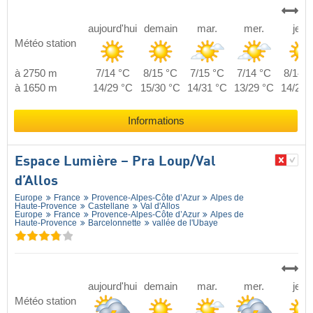
aujourd'hui
demain
mar.
mer.
jeu.
Météo station
à 2750 m
7/14 °C
8/15 °C
7/15 °C
7/14 °C
8/14 °
à 1650 m
14/29 °C
15/30 °C
14/31 °C
13/29 °C
14/29 
Informations
Espace Lumière – Pra Loup/​Val
d’Allos
Europe
France
Provence-Alpes-Côte d’Azur
Alpes de
Haute-Provence
Castellane
Val d'Allos
Europe
France
Provence-Alpes-Côte d’Azur
Alpes de
Haute-Provence
Barcelonnette
vallée de l'Ubaye
aujourd'hui
demain
mar.
mer.
jeu.
Météo station