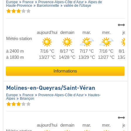
Europe
France
Provence-Alpes-Côte d’Azur
Alpes de
Haute-Provence
Barcelonnette
vallée de l'Ubaye
aujourd'hui
demain
mar.
mer.
jeu.
Météo station
à 2400 m
7/16 °C
8/17 °C
7/17 °C
7/16 °C
8/16 °
à 1830 m
13/27 °C
14/28 °C
13/29 °C
12/27 °C
13/27 
Informations
Molines-en-Queyras/​Saint-Véran
Europe
France
Provence-Alpes-Côte d’Azur
Hautes-
Alpes
Briançon
aujourd'hui
demain
mar.
mer.
jeu.