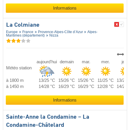
Informations
La Colmiane
Europe
France
Provence-Alpes-Côte d’Azur
Alpes-
Maritimes (département)
Nizza
aujourd'hui
demain
mar.
mer.
jeu.
Météo station
à 1800 m
13/25 °C
15/26 °C
15/26 °C
11/25 °C
13/26 
à 1450 m
14/28 °C
16/29 °C
16/29 °C
12/28 °C
14/29 
Informations
Sainte-Anne la Condamine – La
Condamine-Châtelard