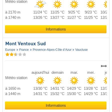
Météo station
à 2170 m
11/24 °C
11/25 °C
9/25 °C
9/23 °C
10/24 
à 1740 m
13/26 °C
13/27 °C
11/27 °C
11/25 °C
12/26 
Informations
Mont Ventoux Sud
Europe
France
Provence-Alpes-Côte d’Azur
Vaucluse
aujourd'hui
demain
mar.
mer.
jeu.
Météo station
à 1650 m
13/30 °C
14/31 °C
14/29 °C
13/28 °C
12/30 
à 1440 m
14/31 °C
15/32 °C
15/30 °C
14/29 °C
13/31 
Informations