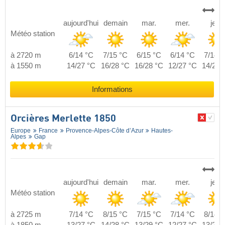
aujourd'hui
demain
mar.
mer.
jeu.
Météo station
à 2720 m
6/14 °C
7/15 °C
6/15 °C
6/14 °C
7/14 °
à 1550 m
14/27 °C
16/28 °C
16/28 °C
12/27 °C
14/28 
Informations
Orcières Merlette 1850
Europe
France
Provence-Alpes-Côte d’Azur
Hautes-
Alpes
Gap
aujourd'hui
demain
mar.
mer.
jeu.
Météo station
à 2725 m
7/14 °C
8/15 °C
7/15 °C
7/14 °C
8/14 °