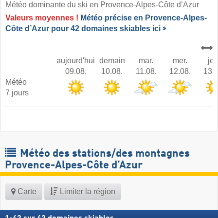
Météo dominante du ski en Provence-Alpes-Côte d’Azur ​
Valeurs moyennes !
Météo précise en Provence-Alpes-
Côte d’Azur pour 42 domaines skiables ici
aujourd'hui
demain
mar.
mer.
jeu
09.08.
10.08.
11.08.
12.08.
13.0
Météo
7 jours
Météo des stations/des montagnes
Provence-Alpes-Côte d’Azur
Carte
Limiter la région