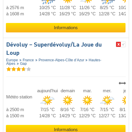
à 2576 m
10/25 °C
11/28 °C
11/26 °C
8/25 °C
10/27 
à 1608 m
14/28 °C
16/29 °C
16/29 °C
12/28 °C
14/29 
Informations
Dévoluy – Superdévoluy/​La Joue du
Loup
Europe
France
Provence-Alpes-Côte d’Azur
Hautes-
Alpes
Gap
aujourd'hui
demain
mar.
mer.
jeu.
Météo station
à 2500 m
7/15 °C
8/16 °C
7/16 °C
7/15 °C
8/15 °
à 1500 m
14/28 °C
14/29 °C
12/29 °C
12/27 °C
13/28 
Informations