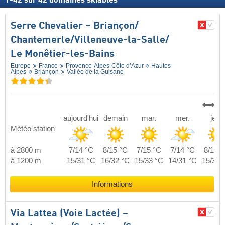
1
-
42
sur
42
domaines skiables
Serre Chevalier – Briançon/​
Chantemerle/​Villeneuve-la-Salle/​
Le Monêtier-les-Bains
Europe
France
Provence-Alpes-Côte d’Azur
Hautes-
Alpes
Briançon
Vallée de la Guisane
aujourd'hui
demain
mar.
mer.
jeu.
Météo station
à 2800 m
7/14 °C
8/15 °C
7/15 °C
7/14 °C
8/14 °
à 1200 m
15/31 °C
16/32 °C
15/33 °C
14/31 °C
15/31 
Informations
Via Lattea (Voie Lactée) –