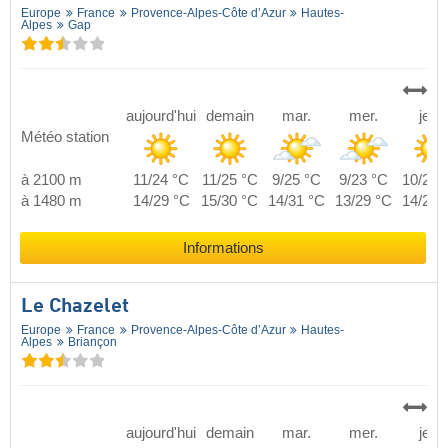
Europe
France
Provence-Alpes-Côte d’Azur
Hautes-
Alpes
Gap
aujourd'hui
demain
mar.
mer.
jeu.
Météo station
à 2100 m
11/24 °C
11/25 °C
9/25 °C
9/23 °C
10/24 
à 1480 m
14/29 °C
15/30 °C
14/31 °C
13/29 °C
14/29 
Informations
Le Chazelet
Europe
France
Provence-Alpes-Côte d’Azur
Hautes-
Alpes
Briançon
aujourd'hui
demain
mar.
mer.
jeu.