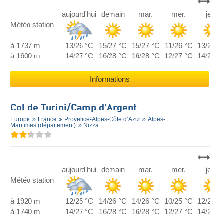
aujourd'hui
demain
mar.
mer.
jeu.
Météo station
à 1737 m
13/26 °C
15/27 °C
15/27 °C
11/26 °C
13/27 
à 1600 m
14/27 °C
16/28 °C
16/28 °C
12/27 °C
14/28 
Informations
Col de Turini/​Camp d'Argent
Europe
France
Provence-Alpes-Côte d’Azur
Alpes-
Maritimes (département)
Nizza
aujourd'hui
demain
mar.
mer.
jeu.
Météo station
à 1920 m
12/25 °C
14/26 °C
14/26 °C
10/25 °C
12/26 
à 1740 m
14/27 °C
16/28 °C
16/28 °C
12/27 °C
14/28 