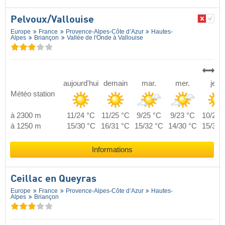
Pelvoux/​Vallouise
Europe
France
Provence-Alpes-Côte d’Azur
Hautes-
Alpes
Briançon
Vallée de l'Onde à Vallouise
aujourd'hui
demain
mar.
mer.
jeu.
Météo station
à 2300 m
11/24 °C
11/25 °C
9/25 °C
9/23 °C
10/24 
à 1250 m
15/30 °C
16/31 °C
15/32 °C
14/30 °C
15/30 
Informations
Ceillac en Queyras
Europe
France
Provence-Alpes-Côte d’Azur
Hautes-
Alpes
Briançon