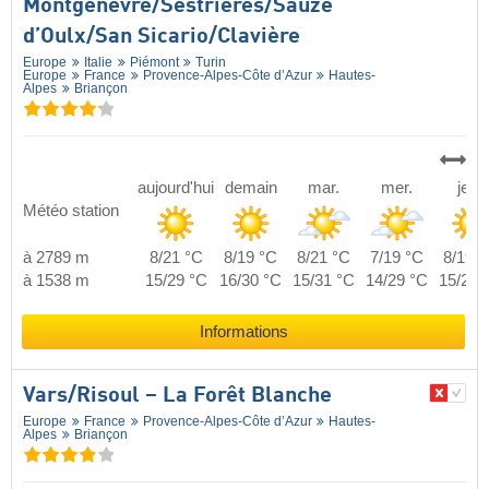
Montgenèvre/​Sestrières/​Sauze
d’Oulx/​San Sicario/​Clavière
Europe
Italie
Piémont
Turin
Europe
France
Provence-Alpes-Côte d’Azur
Hautes-
Alpes
Briançon
aujourd'hui
demain
mar.
mer.
jeu.
Météo station
à 2789 m
8/21 °C
8/19 °C
8/21 °C
7/19 °C
8/19 °
à 1538 m
15/29 °C
16/30 °C
15/31 °C
14/29 °C
15/29 
Informations
Vars/​Risoul – La Forêt Blanche
Europe
France
Provence-Alpes-Côte d’Azur
Hautes-
Alpes
Briançon