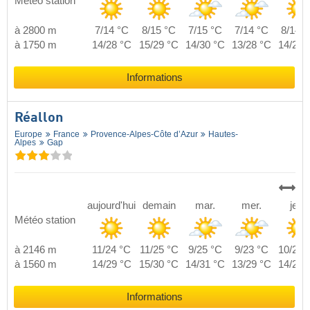
Météo station
à 2800 m
7/14 °C
8/15 °C
7/15 °C
7/14 °C
8/14 °
à 1750 m
14/28 °C
15/29 °C
14/30 °C
13/28 °C
14/28 
Informations
Réallon
Europe
France
Provence-Alpes-Côte d’Azur
Hautes-
Alpes
Gap
aujourd'hui
demain
mar.
mer.
jeu.
Météo station
à 2146 m
11/24 °C
11/25 °C
9/25 °C
9/23 °C
10/24 
à 1560 m
14/29 °C
15/30 °C
14/31 °C
13/29 °C
14/29 
Informations