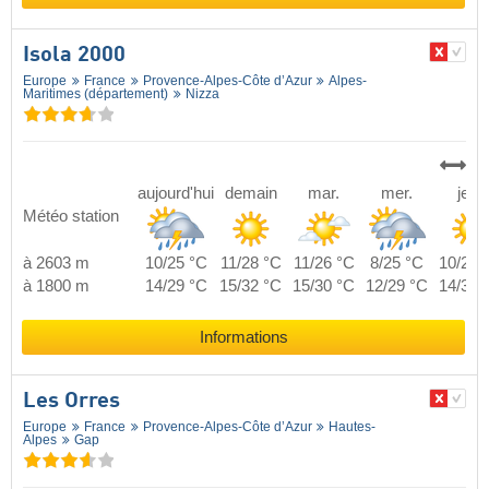
Isola 2000
Europe
France
Provence-Alpes-Côte d’Azur
Alpes-
Maritimes (département)
Nizza
aujourd'hui
demain
mar.
mer.
jeu.
Météo station
à 2603 m
10/25 °C
11/28 °C
11/26 °C
8/25 °C
10/27 
à 1800 m
14/29 °C
15/32 °C
15/30 °C
12/29 °C
14/31 
Informations
Les Orres
Europe
France
Provence-Alpes-Côte d’Azur
Hautes-
Alpes
Gap