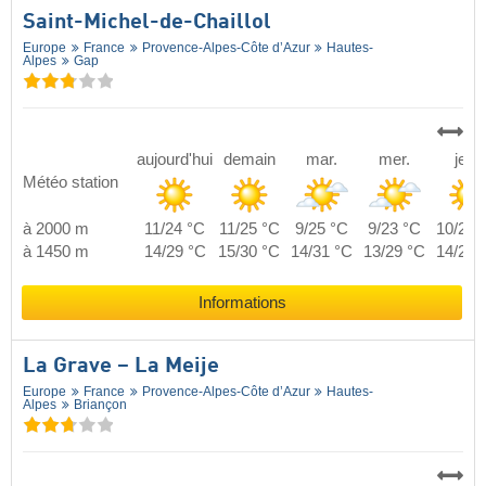
Saint-Michel-de-Chaillol
Europe
France
Provence-Alpes-Côte d’Azur
Hautes-
Alpes
Gap
aujourd'hui
demain
mar.
mer.
jeu.
Météo station
à 2000 m
11/24 °C
11/25 °C
9/25 °C
9/23 °C
10/24 
à 1450 m
14/29 °C
15/30 °C
14/31 °C
13/29 °C
14/29 
Informations
La Grave – La Meije
Europe
France
Provence-Alpes-Côte d’Azur
Hautes-
Alpes
Briançon