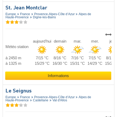
St. Jean Montclar
Europe
France
Provence-Alpes-Côte d’Azur
Alpes de
Haute-Provence
Digne-les-Bains
aujourd'hui
demain
mar.
mer.
jeu.
Météo station
à 2450 m
7/15 °C
8/16 °C
7/16 °C
7/15 °C
8/15 °
à 1325 m
15/29 °C
16/30 °C
15/31 °C
14/29 °C
15/29 
Informations
Le Seignus
Europe
France
Provence-Alpes-Côte d’Azur
Alpes de
Haute-Provence
Castellane
Val d'Allos