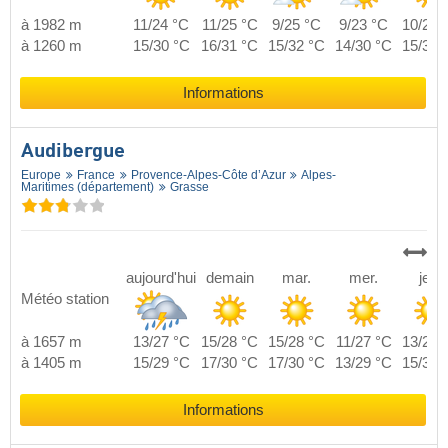
à 1982 m
11/24 °C
11/25 °C
9/25 °C
9/23 °C
10/24 
à 1260 m
15/30 °C
16/31 °C
15/32 °C
14/30 °C
15/30 
Informations
Audibergue
Europe
France
Provence-Alpes-Côte d’Azur
Alpes-
Maritimes (département)
Grasse
aujourd'hui
demain
mar.
mer.
jeu.
Météo station
à 1657 m
13/27 °C
15/28 °C
15/28 °C
11/27 °C
13/28 
à 1405 m
15/29 °C
17/30 °C
17/30 °C
13/29 °C
15/30 
Informations