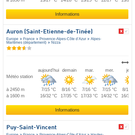
à 1850 m
13/27 °C
14/28 °C
13/29 °C
12/27 °C
13/27 
Informations
Auron (Saint-Etienne-de-Tinée)
Europe
France
Provence-Alpes-Côte d’Azur
Alpes-
Maritimes (département)
Nizza
aujourd'hui
demain
mar.
mer.
jeu.
Météo station
à 2450 m
7/15 °C
8/16 °C
7/16 °C
7/15 °C
8/15 °
à 1600 m
16/32 °C
17/35 °C
17/33 °C
14/32 °C
16/34 
Informations
Puy-Saint-Vincent
Europe
France
Provence-Alpes-Côte d’Azur
Hautes-