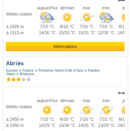
aujourd'hui
demain
mar.
mer.
jeu.
Météo station
à 2426 m
7/15 °C
8/16 °C
7/16 °C
7/15 °C
8/15 °
à 1513 m
14/30 °C
15/33 °C
15/31 °C
12/30 °C
14/32 
Informations
Abriès
Europe
France
Provence-Alpes-Côte d’Azur
Hautes-
Alpes
Briançon
aujourd'hui
demain
mar.
mer.
jeu.
Météo station
à 2450 m
7/15 °C
8/16 °C
7/16 °C
7/15 °C
8/15 °
à 1450 m
14/29 °C
15/30 °C
14/31 °C
13/29 °C
14/29 