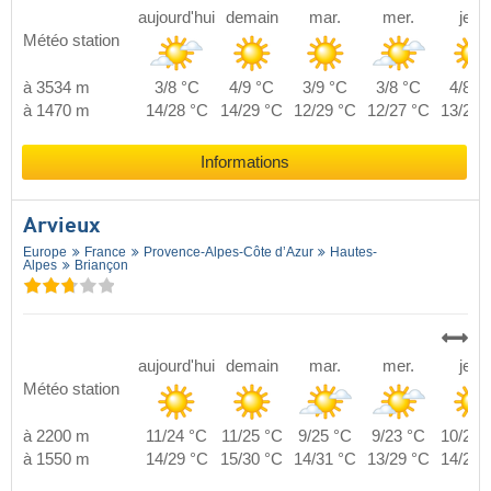
aujourd'hui
demain
mar.
mer.
jeu.
Météo station
à 3534 m
3/8 °C
4/9 °C
3/9 °C
3/8 °C
4/8 °
à 1470 m
14/28 °C
14/29 °C
12/29 °C
12/27 °C
13/28 
Informations
Arvieux
Europe
France
Provence-Alpes-Côte d’Azur
Hautes-
Alpes
Briançon
aujourd'hui
demain
mar.
mer.
jeu.
Météo station
à 2200 m
11/24 °C
11/25 °C
9/25 °C
9/23 °C
10/24 
à 1550 m
14/29 °C
15/30 °C
14/31 °C
13/29 °C
14/29 