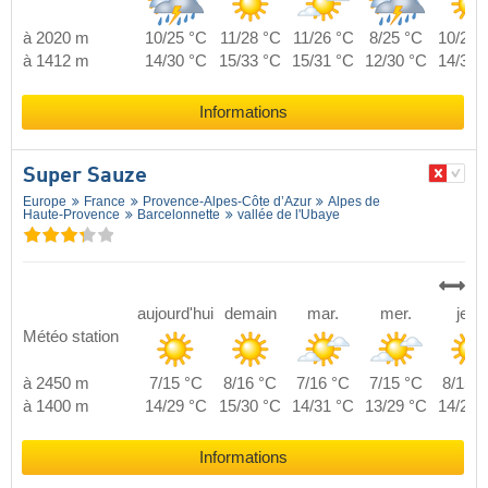
à 2020 m
10/25 °C
11/28 °C
11/26 °C
8/25 °C
10/27 
à 1412 m
14/30 °C
15/33 °C
15/31 °C
12/30 °C
14/32 
Informations
Super Sauze
Europe
France
Provence-Alpes-Côte d’Azur
Alpes de
Haute-Provence
Barcelonnette
vallée de l'Ubaye
aujourd'hui
demain
mar.
mer.
jeu.
Météo station
à 2450 m
7/15 °C
8/16 °C
7/16 °C
7/15 °C
8/15 °
à 1400 m
14/29 °C
15/30 °C
14/31 °C
13/29 °C
14/29 
Informations