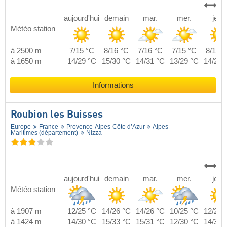
aujourd'hui
demain
mar.
mer.
jeu.
Météo station
à 2500 m
7/15 °C
8/16 °C
7/16 °C
7/15 °C
8/15 °
à 1650 m
14/29 °C
15/30 °C
14/31 °C
13/29 °C
14/29 
Informations
Roubion les Buisses
Europe
France
Provence-Alpes-Côte d’Azur
Alpes-
Maritimes (département)
Nizza
aujourd'hui
demain
mar.
mer.
jeu.
Météo station
à 1907 m
12/25 °C
14/26 °C
14/26 °C
10/25 °C
12/26 
à 1424 m
14/30 °C
15/33 °C
15/31 °C
12/30 °C
14/32 