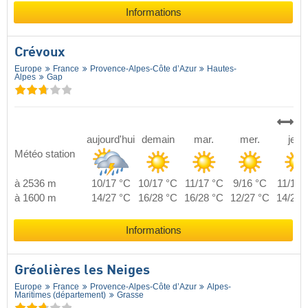
Informations
Crévoux
Europe
France
Provence-Alpes-Côte d’Azur
Hautes-
Alpes
Gap
aujourd'hui
demain
mar.
mer.
jeu.
Météo station
à 2536 m
10/17 °C
10/17 °C
11/17 °C
9/16 °C
11/17 
à 1600 m
14/27 °C
16/28 °C
16/28 °C
12/27 °C
14/28 
Informations
Gréolières les Neiges
Europe
France
Provence-Alpes-Côte d’Azur
Alpes-
Maritimes (département)
Grasse