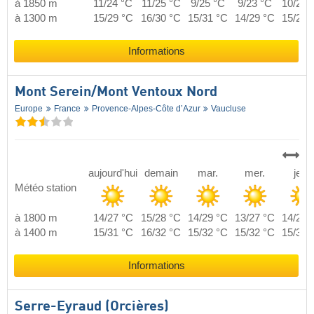
à 1850 m
11/24 °C
11/25 °C
9/25 °C
9/23 °C
10/24 
à 1300 m
15/29 °C
16/30 °C
15/31 °C
14/29 °C
15/29 
Informations
Mont Serein/​Mont Ventoux Nord
Europe
France
Provence-Alpes-Côte d’Azur
Vaucluse
aujourd'hui
demain
mar.
mer.
jeu.
Météo station
à 1800 m
14/27 °C
15/28 °C
14/29 °C
13/27 °C
14/27 
à 1400 m
15/31 °C
16/32 °C
15/32 °C
15/32 °C
15/32 
Informations
Serre-Eyraud (Orcières)