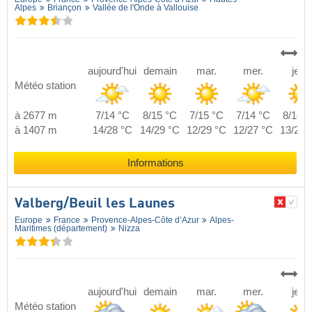
Alpes
Briançon
Vallée de l'Onde à Vallouise
aujourd'hui
demain
mar.
mer.
jeu.
Météo station
à 2677 m
7/14 °C
8/15 °C
7/15 °C
7/14 °C
8/14 °
à 1407 m
14/28 °C
14/29 °C
12/29 °C
12/27 °C
13/28 
Informations
Valberg/​Beuil les Launes
Europe
France
Provence-Alpes-Côte d’Azur
Alpes-
Maritimes (département)
Nizza
aujourd'hui
demain
mar.
mer.
jeu.
Météo station