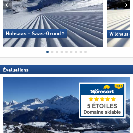
Hohsaas – Saas-Grund
Wildhaus –
Évaluations