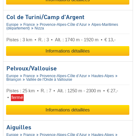
Col de Turini/​Camp d'Argent
Europe
France
Provence-Alpes-Côte d’Azur
Alpes-Maritimes
(département)
Nizza
Pistes : 3 km
R. : 3
Alt. : 1740 m - 1920 m
€ 13,-
Informations détaillées
Pelvoux/​Vallouise
Europe
France
Provence-Alpes-Côte d’Azur
Hautes-Alpes
Briançon
Vallée de l'Onde à Vallouise
Pistes : 25 km
R. : 7
Alt. : 1250 m - 2300 m
€ 27,-
fermé
Informations détaillées
Aiguilles
Europe
France
Provence-Alpes-Côte d’Azur
Hautes-Alpes