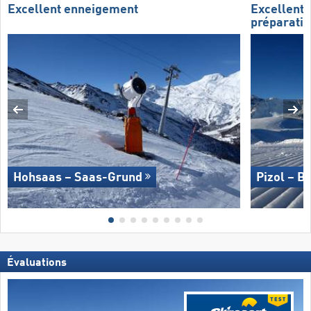
Excellent enneigement
Excellente
préparatio
Hohsaas – Saas-Grund
Pizol – B
Évaluations