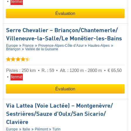
fermé
Évaluation
Serre Chevalier – Briançon/​Chantemerle/​
Villeneuve-la-Salle/​Le Monêtier-les-Bains
Europe
France
Provence-Alpes-Côte d’Azur
Hautes-Alpes
Briançon
Vallée de la Guisane
Pistes : 250 km
R. : 59
Alt. : 1200 m - 2800 m
€ 65,50
fermé
Évaluation
Via Lattea (Voie Lactée) – Montgenèvre/​
Sestrières/​Sauze d’Oulx/​San Sicario/​
Clavière
Europe
Italie
Piémont
Turin