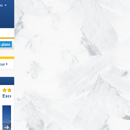
is
nes, Parcs, Départements, Régions touristiques, Vallées
zur
Excellent snowpark
Excellente
amabilité du personnel