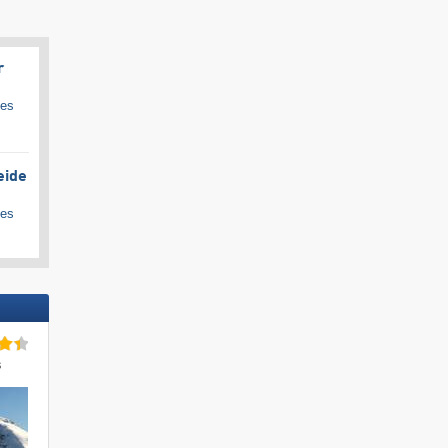
r
ges
eide
ges
s