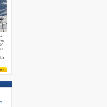
parc
plus
102
zes
isir
le
es