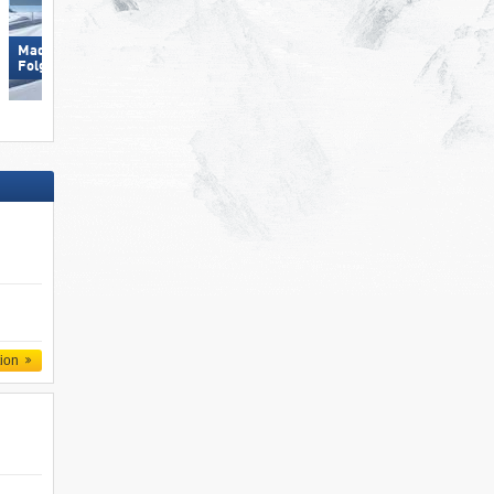
Madonna di Campiglio/​Pinzolo/​
Wildhaus – Gamserrugg
Folgàrida/​Marilleva
(Toggenburg)
tion