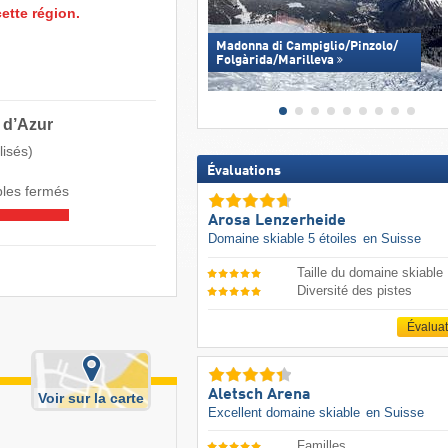
ette région.
Madonna di Campiglio/​Pinzolo/​
Folgàrida/​Marilleva
 d’Azur
lisés)
Évaluations
les fermés
Arosa Lenzerheide
Domaine skiable 5 étoiles
en Suisse
Taille du domaine skiable
Diversité des pistes
Évalua
Aletsch Arena
Voir sur la carte
Excellent domaine skiable
en Suisse
Familles