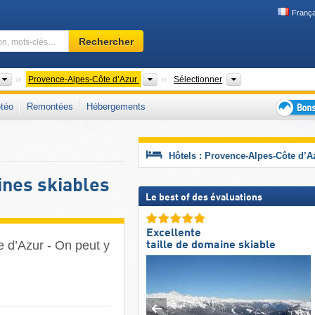
França
Domaine
Rechercher
skiable,
région,
mots-
Pays
Anciennes régions
Chaînes de montag
Provence-Alpes-Côte d’Azur
Sélectionner
clés…
téo
Remontées
Hébergements
Bons
plans
séjour
Hôtels : Provence-Alpes-Côte d’A
au
ski
nes skiables
Le best of des évaluations
Excellente
 d’Azur - On peut y
taille de domaine skiable