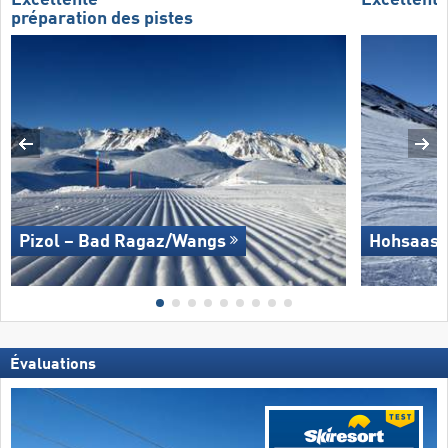
Excellente
Excellent
préparation des pistes
Pizol – Bad Ragaz/​Wangs
Hohsaas 
Évaluations