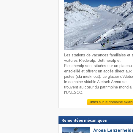
Les stations de vacances familiales et 
voitures Riederalp, Bettmeralp et
Fiescheralp sont situées sur un plateau
ensoleillé et offrent un accès direct aux
pistes (ski in/ski out). Le glacier d’Alets
le domaine skiable Aletsch Arena se
trouvent au cœur du patrimoine mondial
l’UNESCO.
Infos sur le domaine skiab
Remontées mécaniques
Arosa Lenzerheid