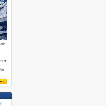
sans
ch et
 de
le
e