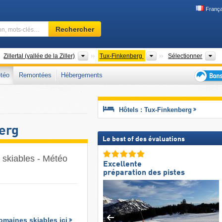
França
Domaine
Rechercher
skiable,
région,
mots-
stricts
Régions touristiques
Régions touristiques
Va
Zillertal (vallée de la Ziller)
Tux-Finkenberg
Sélectionner
clés…
téo
Remontées
Hébergements
Bons
plans
séjour
Hôtels : Tux-Finkenberg
au
ski
erg
Le best of des évaluations
 skiables - Météo
Excellente
préparation des pistes
omaines skiables ici