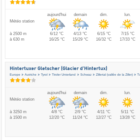
aujourd'hui
demain
dim.
lun.
Météo station
à 2500 m
6/12 °C
4/13 °C
6/15 °C
7/15 °C
à 630 m
16/25 °C
15/29 °C
16/32 °C
17/33 °C
Hintertuxer Gletscher (Glacier d'Hintertux)
Europe
Autriche
Tyrol
Tiroler Unterland
Schwaz
Zillertal (vallée de la Ziller)
T
aujourd'hui
demain
dim.
lun.
Météo station
à 3250 m
4/8 °C
2/9 °C
4/11 °C
5/11 °C
à 1500 m
12/20 °C
11/24 °C
12/27 °C
13/28 °C