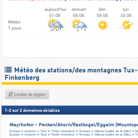
aujourd'hui
demain
dim.
lun.
07.08.
08.08.
09.08.
10.08.
Météo
7 jours
Météo des stations/des montagnes Tux-
Finkenberg
Limiter la région
1
-
2
sur
2
domaines skiables
Mayrhofen – Penken/​Ahorn/​Rastkogel/​Eggalm (Mountopo
Europe
Autriche
Tyrol
Tiroler Unterland
Schwaz
Zillertal (vallée de la Ziller)
M
Europe
Autriche
Tyrol
Tiroler Unterland
Schwaz
Zillertal (vallée de la Ziller)
T