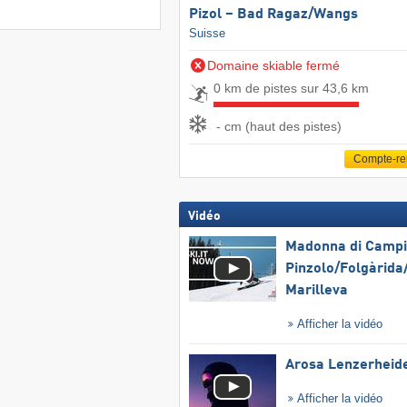
Pizol – Bad Ragaz/​Wangs
Suisse
Domaine skiable fermé
0 km de pistes sur 43,6 km
- cm (haut des pistes)
Compte-r
Vidéo
Madonna di Campig
Pinzolo/​Folgàrida/
Marilleva
Afficher la vidéo
Arosa Lenzerheid
Afficher la vidéo