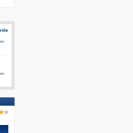
eide
ges
ges