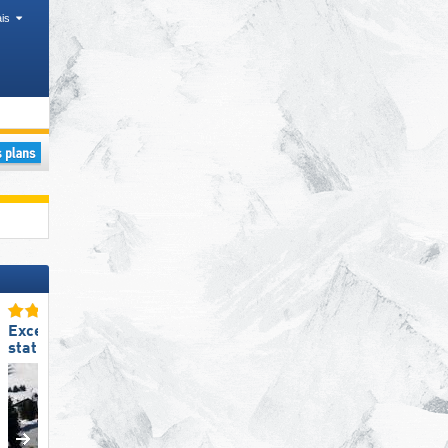
is
llée, Chaînes de montagnes, Autres
Excellente
Excellent snowpark
station de ski familiale