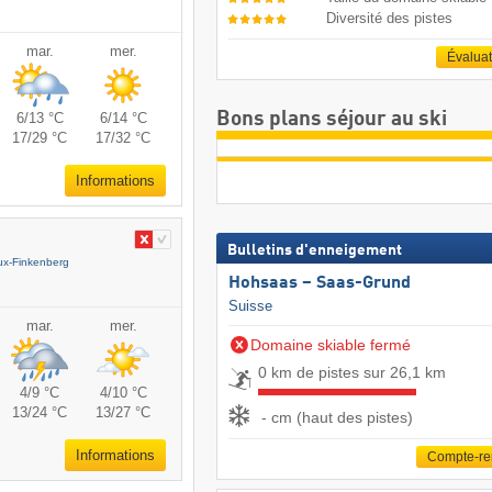
Diversité des pistes
mar.
mer.
Évalua
Bons plans séjour au ski
6/13 °C
6/14 °C
17/29 °C
17/32 °C
Informations
Bulletins d'enneigement
ux-Finkenberg
Hohsaas – Saas-Grund
Suisse
mar.
mer.
Domaine skiable fermé
0 km de pistes sur 26,1 km
4/9 °C
4/10 °C
13/24 °C
13/27 °C
- cm (haut des pistes)
Informations
Compte-r