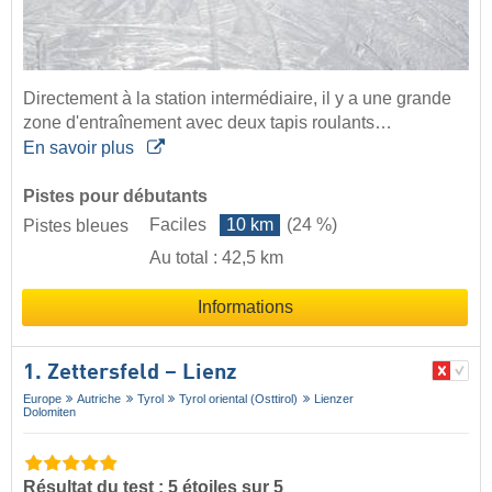
Directement à la station intermédiaire, il y a une grande
zone d'entraînement avec deux tapis roulants…
En savoir plus
Pistes pour débutants
Faciles
10 km
(24 %)
Pistes bleues
Au total : 42,5 km
Informations
1. Zettersfeld – Lienz
Europe
Autriche
Tyrol
Tyrol oriental (Osttirol)
Lienzer
Dolomiten
Résultat du test : 5 étoiles sur 5