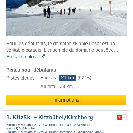
Pour les débutants, le domaine skiable Loser est un
véritable paradis. L'ensemble du domaine peut être…
En savoir plus
Pistes pour débutants
Faciles
21 km
(62 %)
Pistes bleues
Au total : 34 km
Informations
1. KitzSki – Kitzbühel/​Kirchberg
Europe
Autriche
Tyrol
Tiroler Unterland
Kitzbühel
(district)
Kitzbühel
Europe
Autriche
Tyrol
Tiroler Unterland
Kitzbüheler Alpen