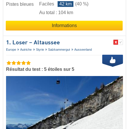
Faciles
42 km
(40 %)
Pistes bleues
Au total : 104 km
Informations
1. Loser – Altaussee
Europe
Autriche
Styrie
Salzkammergut
Ausseerland
Résultat du test : 5 étoiles sur 5