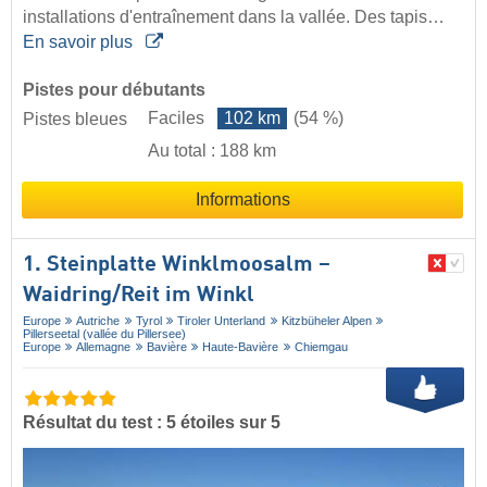
installations d'entraînement dans la vallée. Des tapis…
En savoir plus
Pistes pour débutants
Faciles
102 km
(54 %)
Pistes bleues
Au total : 188 km
Informations
1. Steinplatte Winklmoosalm –
Waidring/​Reit im Winkl
Europe
Autriche
Tyrol
Tiroler Unterland
Kitzbüheler Alpen
Pillerseetal (vallée du Pillersee)
Europe
Allemagne
Bavière
Haute-Bavière
Chiemgau
Résultat du test : 5 étoiles sur 5