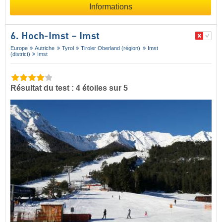
Informations
6. Hoch-Imst – Imst
Europe
Autriche
Tyrol
Tiroler Oberland (région)
Imst
(district)
Imst
Résultat du test : 4 étoiles sur 5