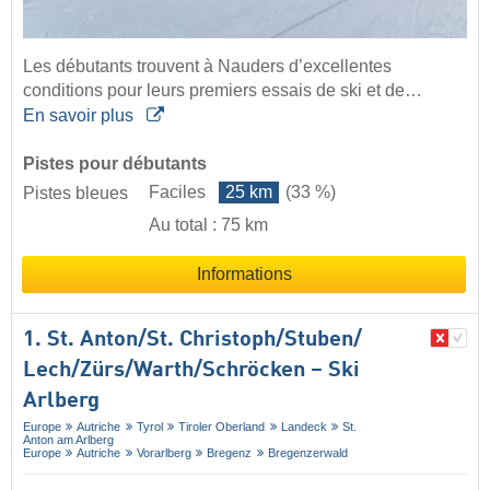
Les débutants trouvent à Nauders d’excellentes
conditions pour leurs premiers essais de ski et de…
En savoir plus
Pistes pour débutants
Faciles
25 km
(33 %)
Pistes bleues
Au total : 75 km
Informations
1. St. Anton/​St. Christoph/​Stuben/​
Lech/​Zürs/​Warth/​Schröcken – Ski
Arlberg
Europe
Autriche
Tyrol
Tiroler Oberland
Landeck
St.
Anton am Arlberg
Europe
Autriche
Vorarlberg
Bregenz
Bregenzerwald