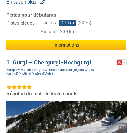
En savoir plus
Pistes pour débutants
Faciles
47 km
(20 %)
Pistes bleues
Au total : 239 km
Informations
1. Gurgl – Obergurgl-Hochgurgl
Europe
Autriche
Tyrol
Tiroler Oberland (région)
Imst
(district)
Ötztal (vallée d'Oetz)
Résultat du test : 5 étoiles sur 5