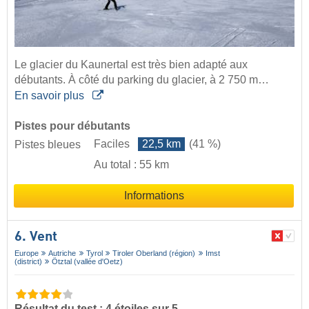
Le glacier du Kaunertal est très bien adapté aux
débutants. À côté du parking du glacier, à 2 750 m…
En savoir plus
Pistes pour débutants
Faciles
22,5 km
(41 %)
Pistes bleues
Au total : 55 km
Informations
6. Vent
Europe
Autriche
Tyrol
Tiroler Oberland (région)
Imst
(district)
Ötztal (vallée d'Oetz)
Résultat du test : 4 étoiles sur 5