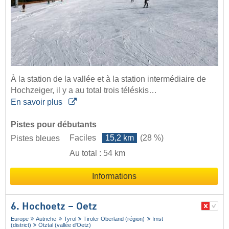
À la station de la vallée et à la station intermédiaire de
Hochzeiger, il y a au total trois téléskis…
En savoir plus
Pistes pour débutants
Faciles
15,2 km
(28 %)
Pistes bleues
Au total : 54 km
Informations
6. Hochoetz – Oetz
Europe
Autriche
Tyrol
Tiroler Oberland (région)
Imst
(district)
Ötztal (vallée d'Oetz)