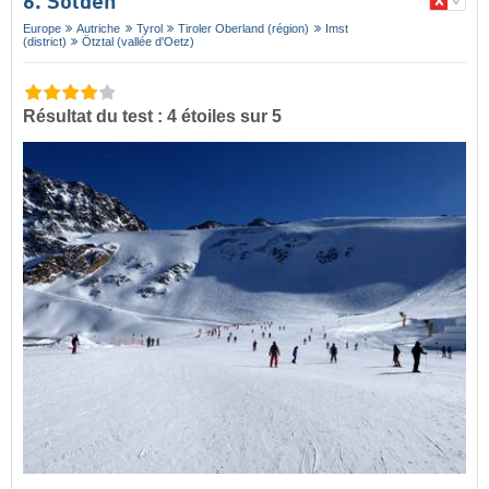
6. Sölden
Europe
Autriche
Tyrol
Tiroler Oberland (région)
Imst
(district)
Ötztal (vallée d'Oetz)
Résultat du test : 4 étoiles sur 5