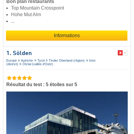
Bon plan restaurants
Top Mountain Crosspoint
Hohe Mut Alm
...
Informations
1. Sölden
Europe
Autriche
Tyrol
Tiroler Oberland (région)
Imst
(district)
Ötztal (vallée d'Oetz)
Résultat du test : 5 étoiles sur 5