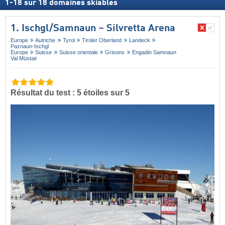
1
-
18
sur
18
domaines skiables
1. Ischgl/​Samnaun – Silvretta Arena
Europe
Autriche
Tyrol
Tiroler Oberland
Landeck
Paznaun-Ischgl
Europe
Suisse
Suisse orientale
Grisons
Engadin Samnaun
Val Müstair
Résultat du test : 5 étoiles sur 5