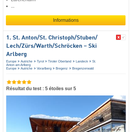
...
Informations
1. St. Anton/​St. Christoph/​Stuben/​
Lech/​Zürs/​Warth/​Schröcken – Ski
Arlberg
Europe
Autriche
Tyrol
Tiroler Oberland
Landeck
St.
Anton am Arlberg
Europe
Autriche
Vorarlberg
Bregenz
Bregenzerwald
Résultat du test : 5 étoiles sur 5