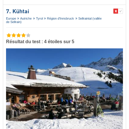
7. Kühtai
Europe
Autriche
Tyrol
Région d'Innsbruck
Sellraintal (vallée
de Sellrain)
Résultat du test : 4 étoiles sur 5