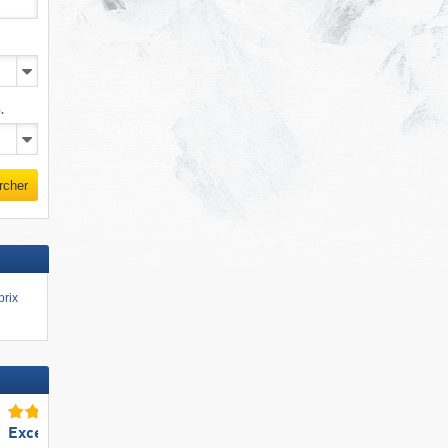
.
rcher
prix
Excellent snowpark
Excellent