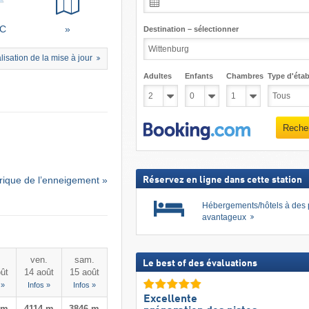
°C
»
Destination – sélectionner
lisation de la mise à jour
Adultes
Enfants
Chambres
Type d'étab
Reche
rique de l’enneigement »
Réservez en ligne dans cette station
Hébergements/hôtels à des 
avantageux
.
ven.
sam.
Le best of des évaluations
ût
14 août
15 août
 »
Infos »
Infos »
Excellente
 m
4114 m
3846 m