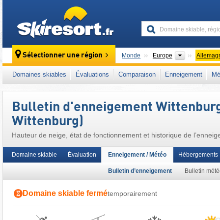
skiresort
Continents
Sélectionner une région
Monde
Europe
Allemag
Ce domaine skiable se situe aussi dans :
Al
Domaines skiables
Évaluations
Comparaison
Enneigement
Mé
Union européenne
Bulletin d'enneigement Wittenbur
Wittenburg)
Hauteur de neige, état de fonctionnement et historique de l’enne
Hamburg-Wittenburg)
Domaine skiable
Évaluation
Enneigement / Météo
Hébergements
Bulletin d’enneigement
Bulletin mét
Domaine skiable fermé
temporairement