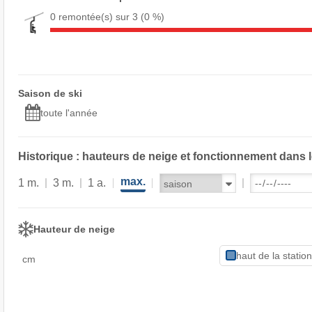
0 remontée(s) sur 3
(0 %)
Saison de ski
toute l'année
Historique : hauteurs de neige et fonctionnement dans 
max.
1 m.
3 m.
1 a.
Hauteur de neige
haut de la statio
cm