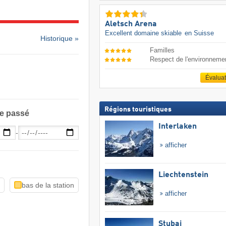
Aletsch Arena
Excellent domaine skiable
en Suisse
Historique »
Familles
Respect de l'environneme
Évalua
Régions touristiques
le passé
Interlaken
-
afficher
Liechtenstein
n
bas de la station
afficher
Stubai