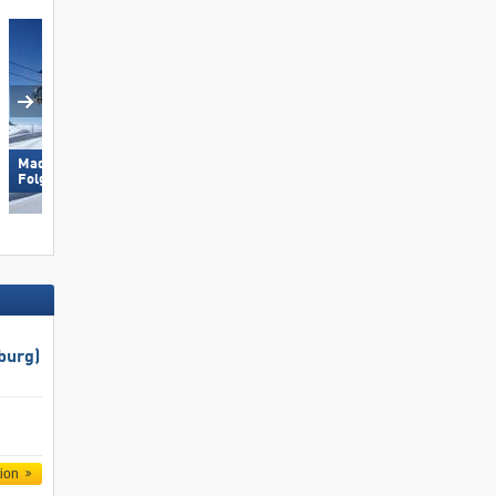
respect de l‘environneme
Madonna di Campiglio/​Pinzolo/​
Aletsch Arena
Folgàrida/​Marilleva
burg)
tion