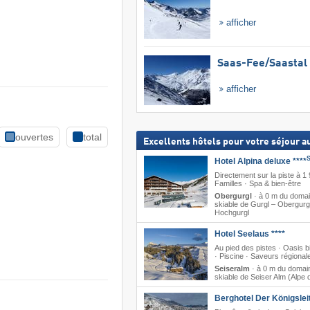
afficher
Saas-Fee/​Saastal
afficher
ouvertes
total
Excellents hôtels pour votre séjour au
Hotel Alpina deluxe ****
Directement sur la piste à 1
Familles · Spa & bien-être
Obergurgl
·
à 0 m du doma
skiable de Gurgl – Obergurg
Hochgurgl
Hotel Seelaus ****
Au pied des pistes · Oasis b
· Piscine · Saveurs régional
Seiseralm
·
à 0 m du domai
skiable de Seiser Alm (Alpe d
Berghotel Der Königslei