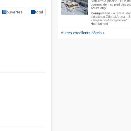
Bien-être & piscine · Cuisine
gourmande · au pied des pis
Adults only
ouvertes
total
Königsleiten
·
à 0 m du do
skiable de Zillertal Arena – Z
Ziller/​Gerlos/​Königsleiten/​
Hochkrimml
Autres excellents hôtels