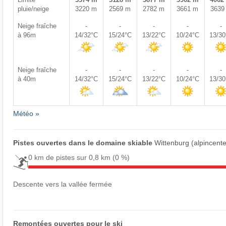
pluie/neige
3220 m
2569 m
2782 m
3661 m
3639
Neige fraîche
-
-
-
-
-
à 96m
14/32°C
15/24°C
13/22°C
10/24°C
13/3
Neige fraîche
-
-
-
-
-
à 40m
14/32°C
15/24°C
13/22°C
10/24°C
13/3
Météo »
Pistes ouvertes dans le domaine skiable
Wittenburg (alpincent
0 km de pistes sur 0,8 km
(0 %)
Descente vers la vallée fermée
Remontées ouvertes pour le ski