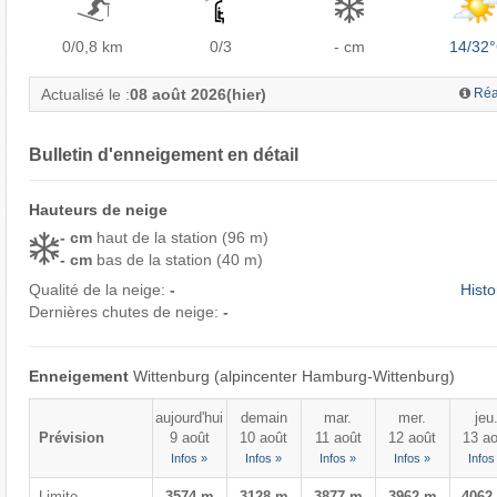
0/0,8
km
0/3
- cm
14/32
Actualisé le :
08 août 2026
(hier)
Réa
Bulletin d'enneigement en détail
Hauteurs de neige
- cm
haut de la station (96 m)
- cm
bas de la station (40 m)
Qualité de la neige:
-
Histo
Dernières chutes de neige:
-
Enneigement
Wittenburg (alpincenter Hamburg-Wittenburg)
aujourd'hui
demain
mar.
mer.
jeu
Prévision
9 août
10 août
11 août
12 août
13 ao
Infos »
Infos »
Infos »
Infos »
Infos
Limite
3574 m
3128 m
3877 m
3962 m
4062