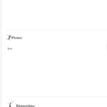
Pistes
km
Remontées