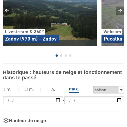
Livestream & 360°
Webcam
Zadov (970 m) – Zadov
Pucalka
Historique : hauteurs de neige et fonctionnement
dans le passé
max.
1 m.
3 m.
1 a.
-
Hauteur de neige