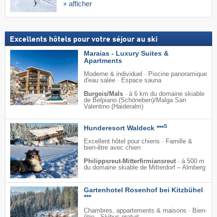
afficher
Excellents hôtels pour votre séjour au ski
Maraias - Luxury Suites &
Apartments
Moderne & individuel · Piscine panoramique
d'eau salée · Espace sauna
Burgeis/Mals
·
à 6 km du domaine skiable
de Belpiano (Schöneben)/​Malga San
Valentino (Haideralm)
S
Hunderesort Waldeck ***
Excellent hôtel pour chiens · Famille &
bien-être avec chien
Philippsreut-Mitterfirmiansreut
·
à 500 m
du domaine skiable de Mitterdorf – Almberg
Gartenhotel Rosenhof bei Kitzbühel
***
Chambres, appartements & maisons · Bien-