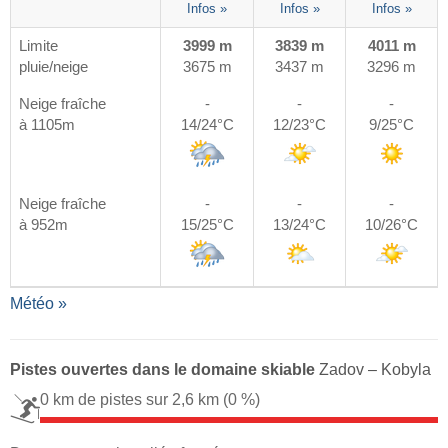
Infos »
Infos »
Infos »
Limite
3999 m
3839 m
4011 m
pluie/neige
3675 m
3437 m
3296 m
Neige fraîche
-
-
-
à 1105m
14/24°C
12/23°C
9/25°C
Neige fraîche
-
-
-
à 952m
15/25°C
13/24°C
10/26°C
Météo »
Pistes ouvertes dans le domaine skiable
Zadov – Kobyla
0 km de pistes sur 2,6 km
(0 %)