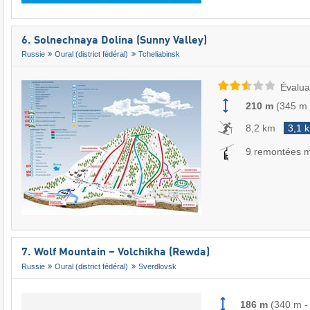
6. Solnechnaya Dolina (Sunny Valley)
Russie
Oural (district fédéral)
Tcheliabinsk
Évalua
210 m
(
345 m
8,2 km
3,1 
9 remontées 
7. Wolf Mountain – Volchikha (Rewda)
Russie
Oural (district fédéral)
Sverdlovsk
186 m
(
340 m