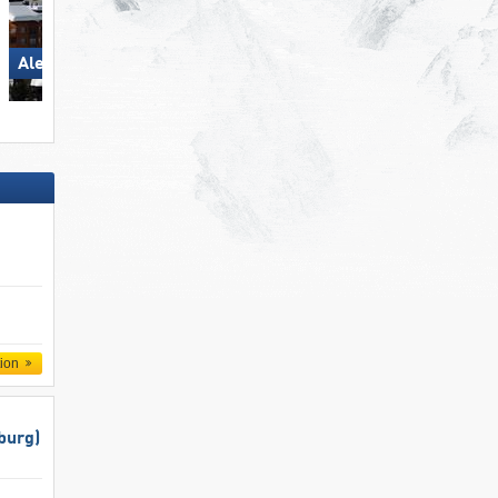
Aletsch Arena
Aletsch Arena
tion
burg)