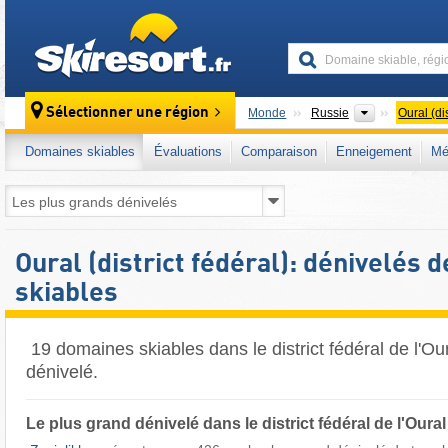
skiresort
Pays
Sélectionner une région
Monde
Russie
Oural (dis
Domaines skiables
Évaluations
Comparaison
Enneigement
Mé
Oural (district fédéral): dénivelés
skiables
​ 19 domaines skiables dans le district fédéral de l'Our
dénivelé.
Le plus grand dénivelé dans le district fédéral de l'Oural