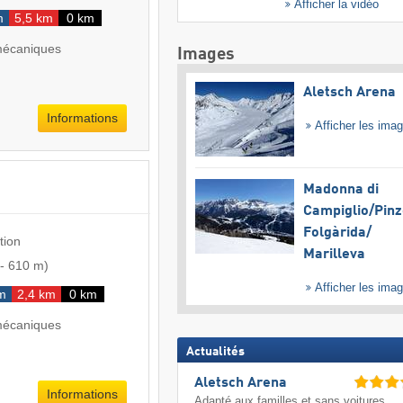
Afficher la vidéo
m
5,5 km
0 km
mécaniques
Images
Aletsch Arena
Informations
Afficher les ima
Madonna di
Campiglio/​Pinz
Folgàrida/​
tion
Marilleva
-
610 m
)
Afficher les ima
m
2,4 km
0 km
mécaniques
Actualités
Aletsch Arena
Informations
Adapté aux familles et sans voitures