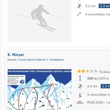
3,1 km
2,9 k
4 remontées m
8. Minyar
Russie
Oural (district fédéral)
Tcheliabinsk
Évalua
168 m
(
183 m
4,4 km
2,5 
3 remontées 
RUB 2000,- / e