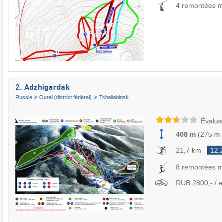
4 remontées 
2. Adzhigardak
Russie
Oural (district fédéral)
Tcheliabinsk
Évalua
408 m
(
275 m
21,7 km
12,
8 remontées 
RUB 2800,- / e