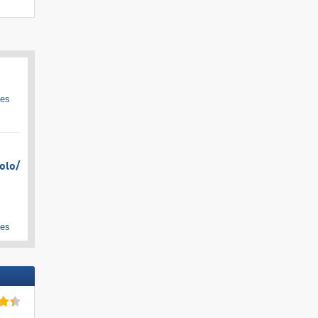
ges
olo/​
ges