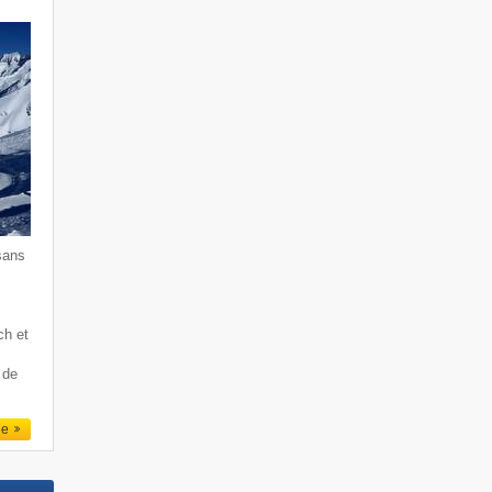
sans
ch et
 de
le