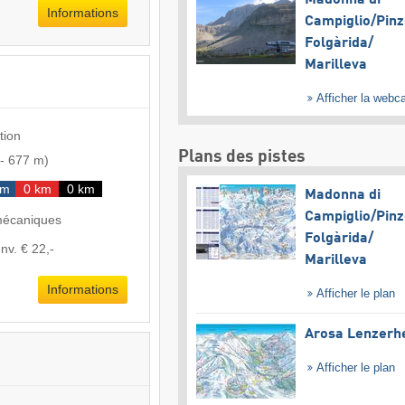
Madonna di
Informations
Campiglio/​Pinz
Folgàrida/​
Marilleva
Afficher la web
tion
Plans des pistes
-
677 m
)
km
0 km
0 km
Madonna di
Campiglio/​Pinz
mécaniques
Folgàrida/​
nv. € 22,-
Marilleva
Informations
Afficher le plan
Arosa Lenzerh
Afficher le plan