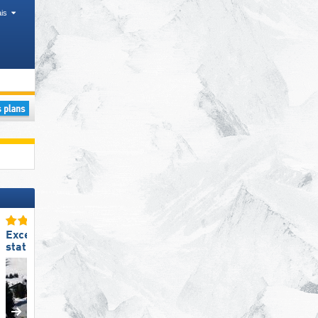
is
ique
Excellente
Excellent
station de ski familiale
respect de l‘environneme