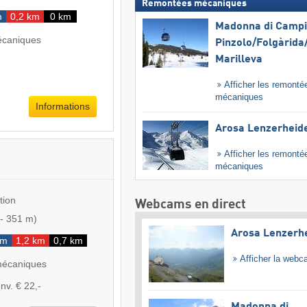
Remontées mécaniques
m
0,2 km
0 km
Madonna di Campig
écaniques
Pinzolo/​Folgàrida/
Marilleva
Afficher les remonté
mécaniques
Informations
Arosa Lenzerheid
Afficher les remonté
mécaniques
tion
Webcams en direct
-
351 m
)
Arosa Lenzerh
km
1,2 km
0,7 km
Afficher la web
mécaniques
nv. € 22,-