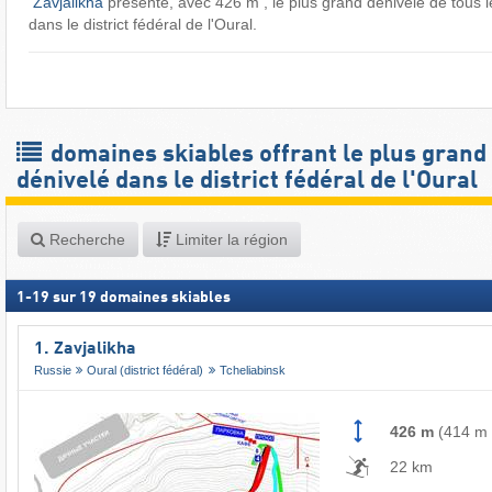
​
Zavjalikha
présente, avec 426 m , le plus grand dénivelé de tous 
dans le district fédéral de l'Oural.
domaines skiables offrant le plus grand
dénivelé dans le district fédéral de l'Oural
Recherche
Limiter la région
1
-
19
sur
19
domaines skiables
1. Zavjalikha
Russie
Oural (district fédéral)
Tcheliabinsk
426 m
(
414 m
22 km