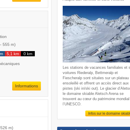
tion
-
555 m
)
km
5,1 km
0 km
mécaniques
Les stations de vacances familiales et 
voitures Riederalp, Bettmeralp et
Fiescheralp sont situées sur un plateau
ensoleillé et offrent un accès direct aux
Informations
pistes (ski in/ski out). Le glacier d’Alets
le domaine skiable Aletsch Arena se
trouvent au cœur du patrimoine mondial
l’UNESCO.
Infos sur le domaine skiab
-
526 m
)