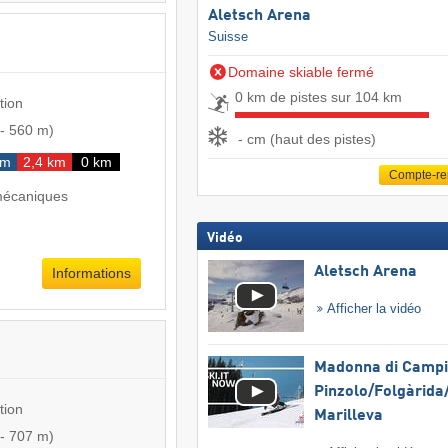
Aletsch Arena
Suisse
Domaine skiable fermé
0 km de pistes sur 104 km
tion
-
560 m
)
- cm (haut des pistes)
km
2,4 km
0 km
Compte-r
mécaniques
Vidéo
Aletsch Arena
Informations
Afficher la vidéo
Madonna di Campig
Pinzolo/​Folgàrida/
tion
Marilleva
-
707 m
)