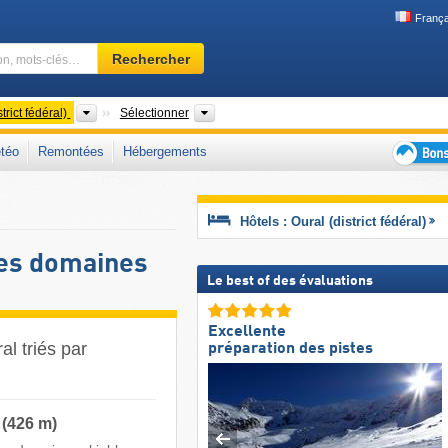
França
Domaine
Rechercher
skiable,
région,
mots-
Districts fédéraux
Chaînes de montagnes, Oblasts, Républ
trict fédéral)
Sélectionner
clés…
téo
Remontées
Hébergements
Bons
plans
séjour
Hôtels : Oural (district fédéral)
au
ski
 des domaines
Le best of des évaluations
Excellente
al triés par
préparation des pistes
 (426 m)