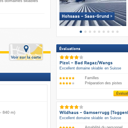
les domaines skiables
Hohsaas – Saas-Grund
Évaluations
Voir sur la carte
Pizol – Bad Ragaz/​Wangs
Excellent domaine skiable
en Suisse
Familles
Préparation des pistes
Évalua
-
840 m
)
Wildhaus – Gamserrugg (Toggen
Excellent domaine skiable
en Suisse
Amabilité du personnel