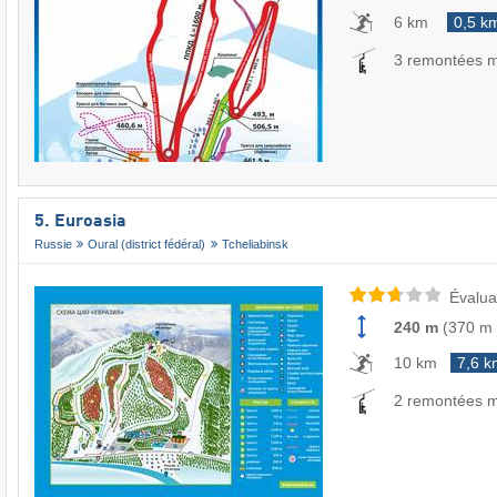
6 km
0,5 k
3 remontées 
5. Euroasia
Russie
Oural (district fédéral)
Tcheliabinsk
Évalua
240 m
(
370 m
10 km
7,6 k
2 remontées 