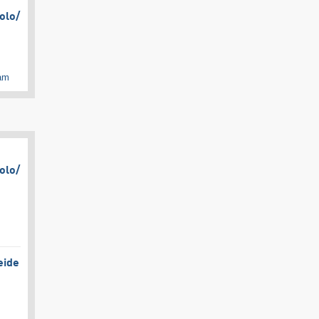
olo/​
cam
olo/​
eide