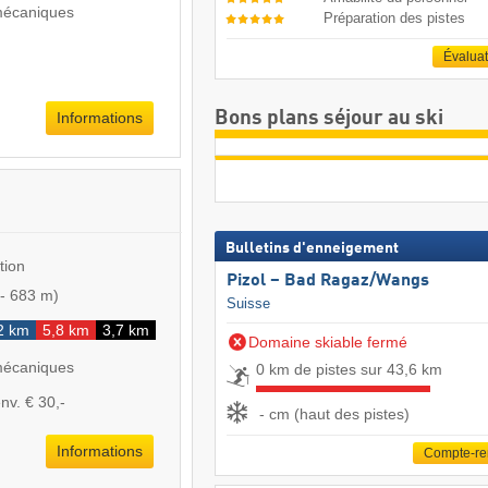
mécaniques
Préparation des pistes
Évalua
Bons plans séjour au ski
Informations
Bulletins d'enneigement
tion
Pizol – Bad Ragaz/​Wangs
-
683 m
)
Suisse
2 km
5,8 km
3,7 km
Domaine skiable fermé
mécaniques
0 km de pistes sur 43,6 km
nv. € 30,-
- cm (haut des pistes)
Informations
Compte-r