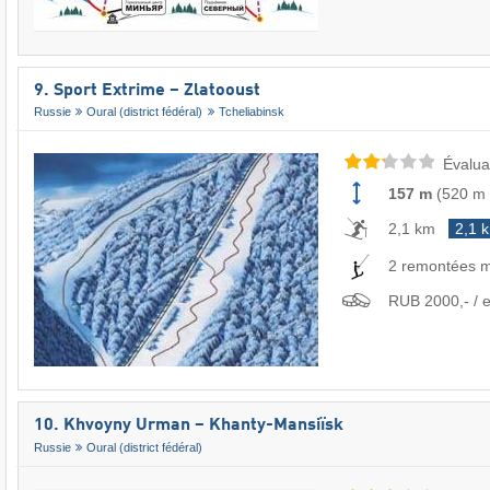
9. Sport Extrime – Zlatooust
Russie
Oural (district fédéral)
Tcheliabinsk
Évalua
157 m
(
520 m
2,1 km
2,1 
2 remontées 
RUB 2000,- / e
10. Khvoyny Urman – Khanty-Mansiïsk
Russie
Oural (district fédéral)