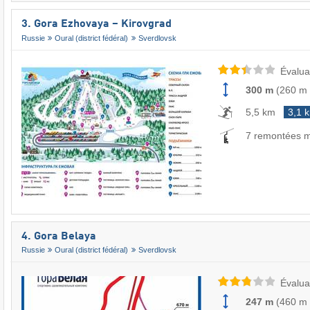
3. Gora Ezhovaya – Kirovgrad
Russie
Oural (district fédéral)
Sverdlovsk
Évalua
300 m
(
260 m
5,5 km
3,1 
7 remontées 
4. Gora Belaya
Russie
Oural (district fédéral)
Sverdlovsk
Évalua
247 m
(
460 m