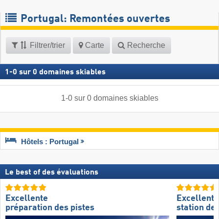
Portugal: Remontées ouvertes
Filtrer/trier
Carte
Recherche
1
-
0
sur
0
domaines skiables
1
-
0
sur
0
domaines skiables
Hôtels : Portugal
Le best of des évaluations
Excellente
Excellente
préparation des pistes
station de 