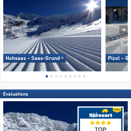
Hohsaas – Saas-Grund
Pizol – B
Évaluations