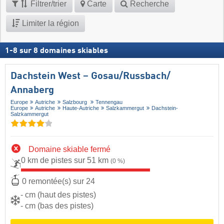
Filtrer/trier
Carte
Recherche
Limiter la région
1
-
8
sur
8
domaines skiables
Dachstein West – Gosau/​Russbach/​
Annaberg
Europe
Autriche
Salzbourg
Tennengau
Europe
Autriche
Haute-Autriche
Salzkammergut
Dachstein-
Salzkammergut
Domaine skiable fermé
0 km de pistes sur 51 km
(0 %)
0 remontée(s) sur 24
- cm (haut des pistes)
- cm (bas des pistes)