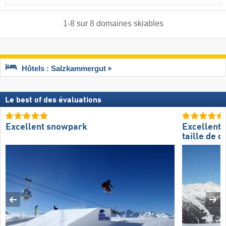
1
-
8
sur
8
domaines skiables
Hôtels : Salzkammergut
Le best of des évaluations
Excellent snowpark
Excellente
taille de 