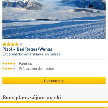
Pizol – Bad Ragaz/​Wangs
Excellent domaine skiable
en Suisse
Familles
Préparation des pistes
Évaluation
Bons plans séjour au ski