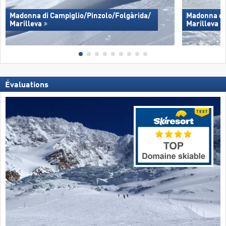
Madonna di Campiglio/​Pinzolo/​Folgàrida/​
Madonna di 
Marilleva
Marilleva
Évaluations